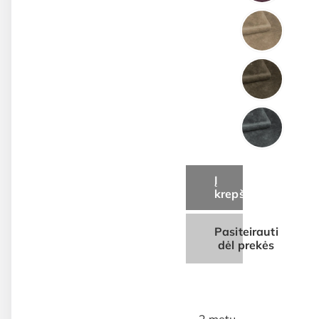
Į
krepšelį
Pasiteirauti
dėl prekės
2 metų