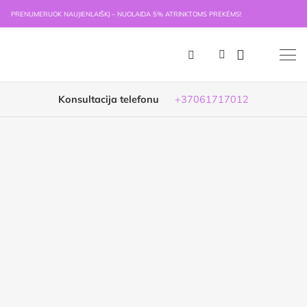
PRENUMERUOK NAUJIENLAIŠKĮ – NUOLAIDA 5% ATRINKTOMS PREKĖMS!
Konsultacija telefonu
+37061717012