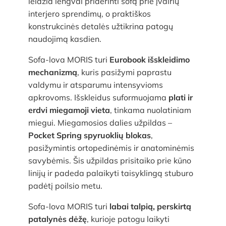
leidžia lengvai priderinti sofą prie įvairių
interjero sprendimų, o praktiškos
konstrukcinės detalės užtikrina patogų
naudojimą kasdien.
Sofa-lova MORIS turi
Eurobook išskleidimo
mechanizmą
, kuris pasižymi paprastu
valdymu ir atsparumu intensyvioms
apkrovoms. Išskleidus suformuojama
plati ir
erdvi miegamoji vieta
, tinkama nuolatiniam
miegui. Miegamosios dalies užpildas –
Pocket Spring spyruoklių blokas
,
pasižymintis ortopedinėmis ir anatominėmis
savybėmis. Šis užpildas prisitaiko prie kūno
linijų ir padeda palaikyti taisyklingą stuburo
padėtį poilsio metu.
Sofa-lova MORIS turi
labai talpią, perskirtą
patalynės dėžę
, kurioje patogu laikyti