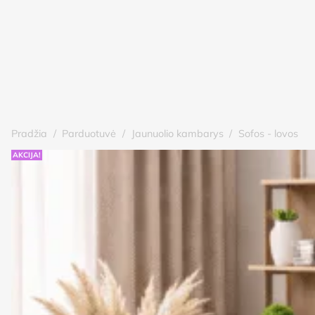
Pradžia
/
Parduotuvė
/
Jaunuolio kambarys
/
Sofos - lovos
AKCIJA!