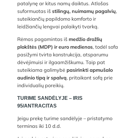
patalynę ar kitus namų daiktus. Atlošas
suformuotas iš
stilingų, nuimamų pagalvių
,
suteikiančių papildomo komforto ir
leidžiančių lengvai palaikyti tvarką.
Rėmas pagamintas iš
medžio drožlių
plokštės (MDP) ir euro medienos
, todėl sofa
pasižymi tvirta konstrukcija, atsparumu
dėvėjimuisi ir ilgaamžiškumu. Taip pat
suteikiama galimybė
pasirinkti apmušalo
audinio tipą ir spalvą
, pritaikant sofą prie
individualių poreikių.
TURIME SANDĖLYJE – IRIS
95/ANTRACITAS
Jeigu prekę turime sandėlyje – pristatymo
terminas iki 10 d.d.