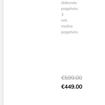
didesnės
pagalvės.
3
vnt.
mažos
pagalvės.
€
599.00
Original
€
449.00
price
Current
was:
price