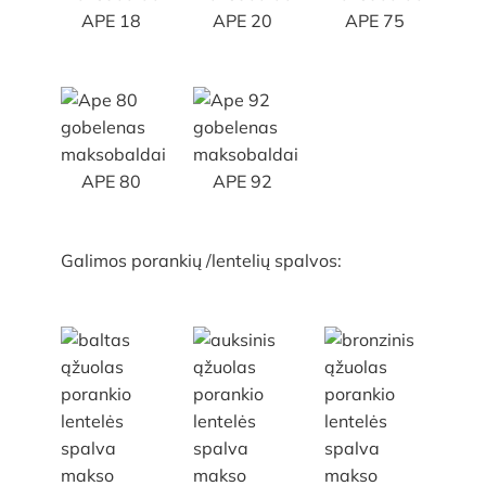
APE 18
APE 20
APE 75
APE 80
APE 92
Galimos porankių /lentelių spalvos: