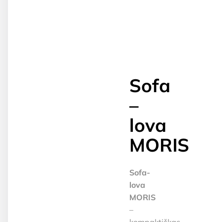
Sofa
–
lova
MORIS
Sofa-
lova
MORIS
–
kompaktiškas