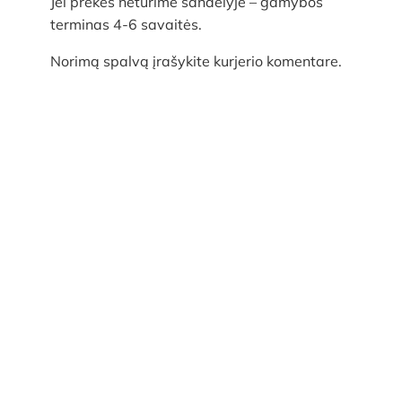
Jei prekės neturime sandėlyje – gamybos
terminas 4-6 savaitės.
Norimą spalvą įrašykite kurjerio komentare.