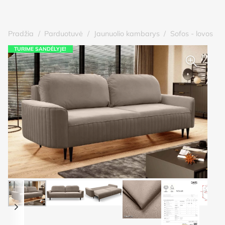
Pradžia
/
Parduotuvė
/
Jaunuolio kambarys
/
Sofos - lovos
TURIME SANDĖLYJE!