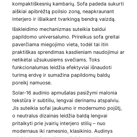
kompaktiškesnių kambarių. Sofa padeda sukurti
aiškiai apibrėžtą poilsio zoną, neapkraunant
interjero ir išlaikant tvarkingą bendrą vaizdą.
Išskleidimo mechanizmas suteikia baldui
papildomo universalumo. Prireikus sofa greitai
paverčiama miegojimo vieta, todėl tai itin
praktiškas sprendimas kasdieniam naudojimui ar
netikėtai užsukusiems svečiams. Toks
funkcionalumas leidžia efektyviai išnaudoti
turimą erdvę ir sumažina papildomų baldų
poreikį namuose.
Solar‑16 audinio apmušalas pasižymi malonia
tekstūra ir subtiliu, lengvai derinamu atspalviu.
Jis suteikia sofai jaukumo ir modernumo pojūtį,
o neutralus dizainas leidžia baldą lengvai
pritaikyti prie įvairių interjero stilių – nuo
modernaus iki ramesnio, klasikinio. Audinys