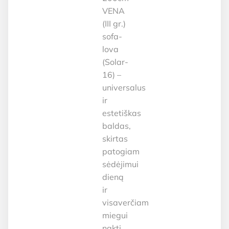
VENA
(III gr.)
sofa-
lova
(Solar-
16) –
universalus
ir
estetiškas
baldas,
skirtas
patogiam
sėdėjimui
dieną
ir
visaverčiam
miegui
naktį.