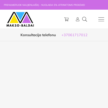
PRENUMERUOK NAUJIENLAIŠKĮ – NUOLAIDA 5% ATRINKTOMS PREKĖMS!
Konsultacija telefonu
+37061717012