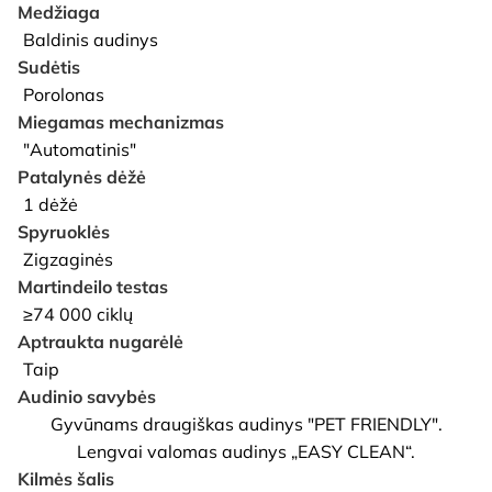
Medžiaga
Baldinis audinys
Sudėtis
Porolonas
Miegamas mechanizmas
"Automatinis"
Patalynės dėžė
1 dėžė
Spyruoklės
Zigzaginės
Martindeilo testas
≥74 000 ciklų
Aptraukta nugarėlė
Taip
Audinio savybės
Gyvūnams draugiškas audinys "PET FRIENDLY".
Lengvai valomas audinys „EASY CLEAN“.
Kilmės šalis