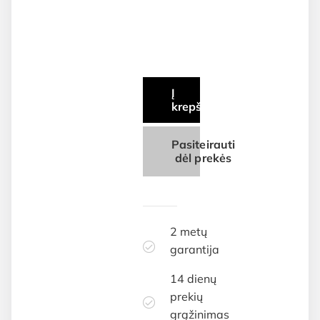
Į
krepšelį
Pasiteirauti
dėl prekės
2 metų
garantija
14 dienų
prekių
grąžinimas