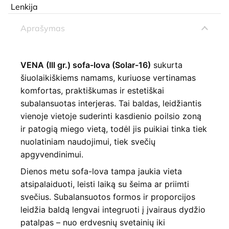
Lenkija
Aprašymas
VENA (III gr.) sofa-lova (Solar-16)
sukurta
šiuolaikiškiems namams, kuriuose vertinamas
komfortas, praktiškumas ir estetiškai
subalansuotas interjeras. Tai baldas, leidžiantis
vienoje vietoje suderinti kasdienio poilsio zoną
ir patogią miego vietą, todėl jis puikiai tinka tiek
nuolatiniam naudojimui, tiek svečių
apgyvendinimui.
Dienos metu sofa-lova tampa jaukia vieta
atsipalaiduoti, leisti laiką su šeima ar priimti
svečius. Subalansuotos formos ir proporcijos
leidžia baldą lengvai integruoti į įvairaus dydžio
patalpas – nuo erdvesnių svetainių iki