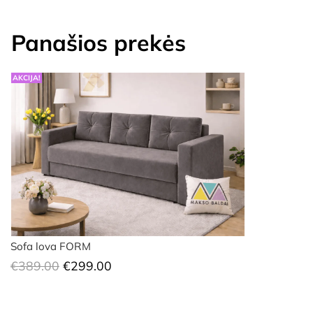
Panašios prekės
AKCIJA!
Sofa lova FORM
Original
Current
€
389.00
€
299.00
price
price
was:
is: