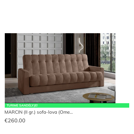
€389.00.
€299.00.
TURIME SANDĖLYJE!
MARCIN (II gr.) sofa-lova (Ome…
€
260.00