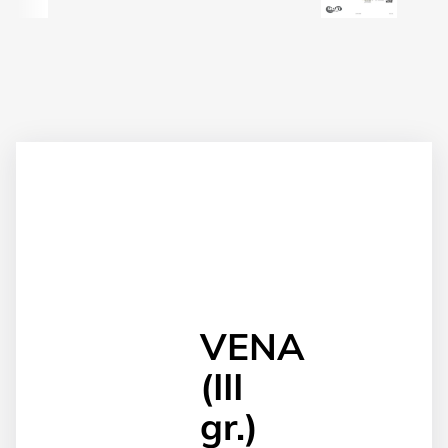
VENA
(III
gr.)