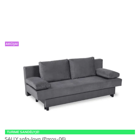
AKCIJA!
TURIME SANDĖLYJE!
SALLY sofa-lova (Paros-06)