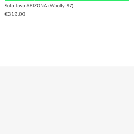
Sofa-lova ARIZONA (Woolly-97)
€
319.00
Su šia preke komplektuojame
Tinka šiems baldams