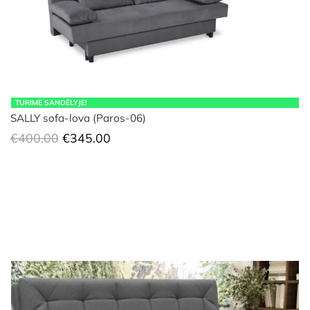
TURIME SANDĖLYJE!
SALLY sofa-lova (Paros-06)
Original
Current
€
400.00
€
345.00
price
price
was:
is:
€400.00.
€345.00.