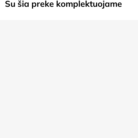
Su šia preke komplektuojame
Tinka šiems baldams