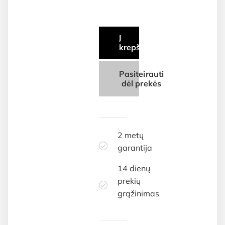
Į
krepšelį
Pasiteirauti
dėl prekės
2 metų
garantija
14 dienų
prekių
grąžinimas