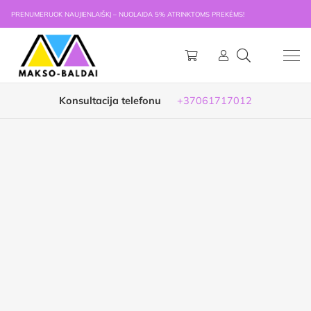
PRENUMERUOK NAUJIENLAIŠKĮ – NUOLAIDA 5% ATRINKTOMS PREKĖMS!
Konsultacija telefonu
+37061717012