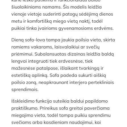
šiuolaikiniams namams. Šis modelis leidžia
vienoje vietoje suderinti patogų sėdėjimą dienos
metu ir komfortišką miego vietą naktį, todėl
puikiai tinka įvairioms gyvenamosioms erdvėms.
Dieną sofa-lova tampa jaukia poilsio vieta, skirta
ramiems vakarams, laisvalaikiui ar svečių
priėmimui. Subalansuotas dizainas leidžia baldą
lengvai integruoti tiek erdvesnėse, tiek
mažesnėse patalpose, išlaikant tvarkingą ir
estetišką aplinką. Sofa padeda sukurti aiškią
poilsio zoną, neapkraunant interjero pertekliniais
sprendimais.
Išskleidimo funkcija suteikia baldui papildomo
praktiškumo. Prireikus sofa greitai paverčiama
miegojimo vieta, todėl tampa puikiu sprendimu
svečiams arba kasdieniam naudojimui, kai