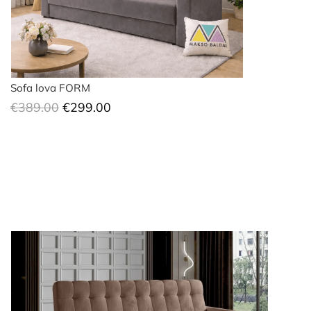
Sofa lova FORM
Original
Current
€
389.00
€
299.00
price
price
was:
is:
€389.00.
€299.00.