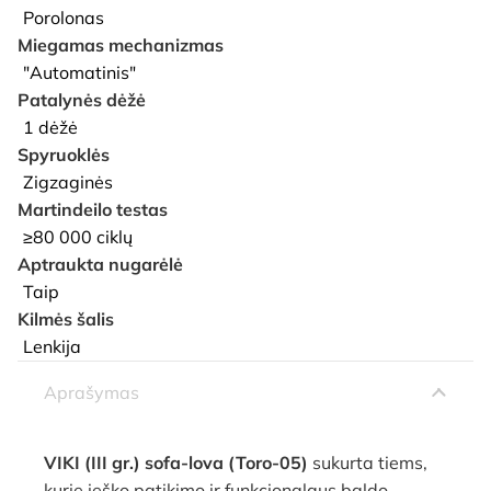
Porolonas
Miegamas mechanizmas
"Automatinis"
Patalynės dėžė
1 dėžė
Spyruoklės
Zigzaginės
Martindeilo testas
≥80 000 ciklų
Aptraukta nugarėlė
Taip
Kilmės šalis
Lenkija
Aprašymas
VIKI (III gr.) sofa-lova (Toro-05)
sukurta tiems,
kurie ieško patikimo ir funkcionalaus baldo