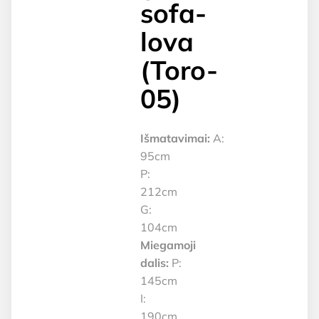
sofa-
lova
(Toro-
05)
Išmatavimai:
A:
95cm
P:
212cm
G:
104cm
Miegamoji
dalis:
P:
145cm
I:
190cm