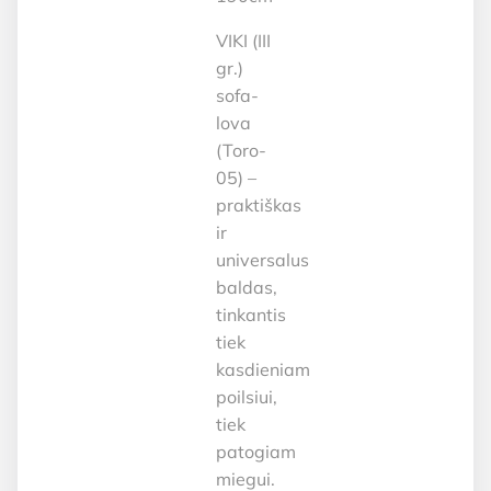
VIKI (III
gr.)
sofa-
lova
(Toro-
05) –
praktiškas
ir
universalus
baldas,
tinkantis
tiek
kasdieniam
poilsiui,
tiek
patogiam
miegui.