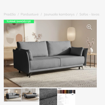
Pradžia
/
Parduotuvė
/
Jaunuolio kambarys
/
Sofos - lovos
TURIME SANDĖLYJE!