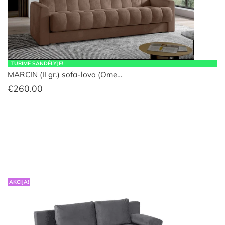
TURIME SANDĖLYJE!
MARCIN (II gr.) sofa-lova (Ome…
€
260.00
AKCIJA!