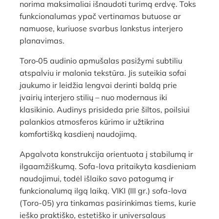
norima maksimaliai išnaudoti turimą erdvę. Toks
funkcionalumas ypač vertinamas butuose ar
namuose, kuriuose svarbus lankstus interjero
planavimas.
Toro‑05 audinio apmušalas pasižymi subtiliu
atspalviu ir malonia tekstūra. Jis suteikia sofai
jaukumo ir leidžia lengvai derinti baldą prie
įvairių interjero stilių – nuo modernaus iki
klasikinio. Audinys prisideda prie šiltos, poilsiui
palankios atmosferos kūrimo ir užtikrina
komfortišką kasdienį naudojimą.
Apgalvota konstrukcija orientuota į stabilumą ir
ilgaamžiškumą. Sofa-lova pritaikyta kasdieniam
naudojimui, todėl išlaiko savo patogumą ir
funkcionalumą ilgą laiką. VIKI (III gr.) sofa-lova
(Toro-05) yra tinkamas pasirinkimas tiems, kurie
ieško praktiško, estetiško ir universalaus