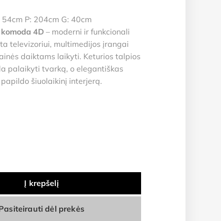
 54cm P: 204cm G: 40cm
 komoda 4D
– moderni ir funkcionali
rta televizoriui, multimedijos įrangai
ainės daiktams laikyti. Keturios talpios
a palaikyti tvarką, o elegantiškas
papildo šiuolaikinį interjerą.
Į krepšelį
Pasiteirauti dėl prekės