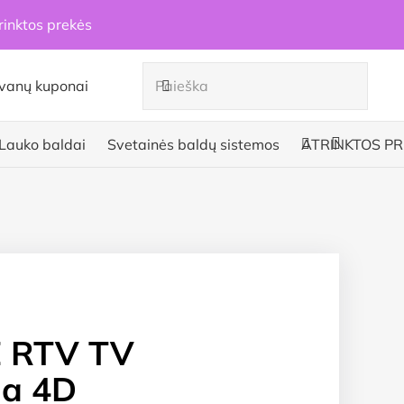
rinktos prekės
vanų kuponai
Lauko baldai
Svetainės baldų sistemos
ATRINKTOS PR
E RTV TV
a 4D