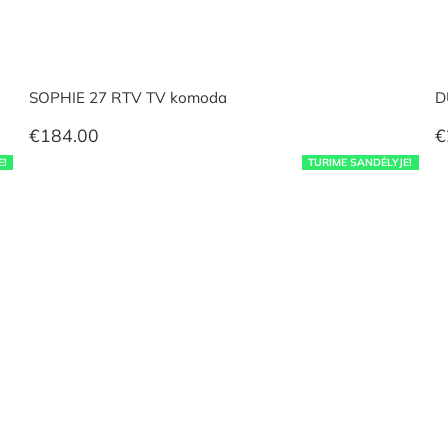
SOPHIE 27 RTV TV komoda
D
€
184.00
€
E!
TURIME SANDĖLYJE!