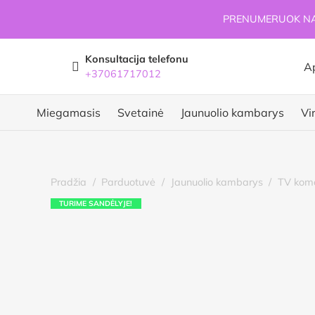
PRENUMERUOK NAU
Konsultacija telefonu
A
+37061717012
Miegamasis
Svetainė
Jaunuolio kambarys
Vi
Pradžia
/
Parduotuvė
/
Jaunuolio kambarys
/
TV kom
TURIME SANDĖLYJE!