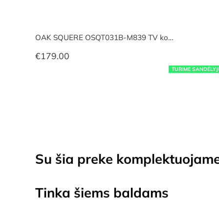
OAK SQUERE OSQT031B-M839 TV ko…
€
179.00
TURIME SANDĖLYJ
Su šia preke komplektuojam
Tinka šiems baldams