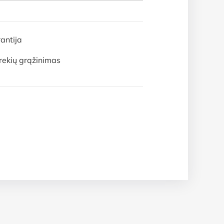
antija
rekių grąžinimas