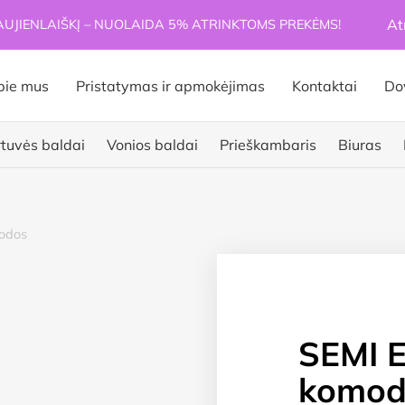
At
JIENLAIŠKĮ – NUOLAIDA 5% ATRINKTOMS PREKĖMS!
pie mus
Pristatymas ir apmokėjimas
Kontaktai
Do
rtuvės baldai
Vonios baldai
Prieškambaris
Biuras
odos
SEMI 
komod