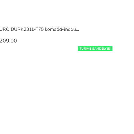
URO DURK231L-T75 komoda-indau…
209.00
TURIME SANDĖLYJE!