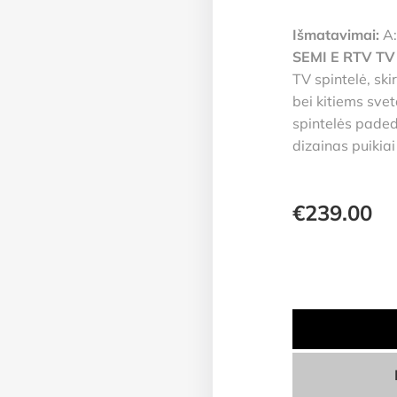
Išmatavimai:
A:
SEMI E RTV TV
TV spintelė, ski
bei kitiems svet
spintelės paded
dizainas puikiai 
€
239.00