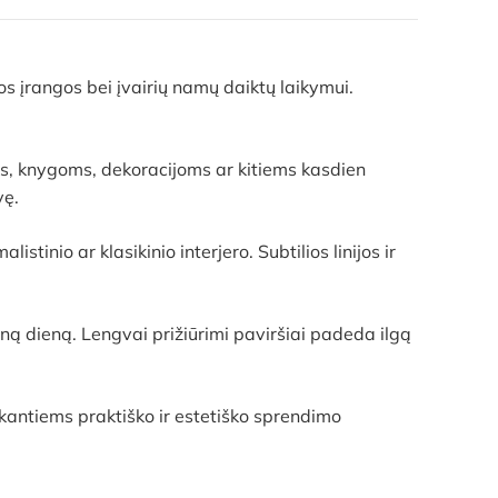
s įrangos bei įvairių namų daiktų laikymui.
s, knygoms, dekoracijoms ar kitiems kasdien
vę.
tinio ar klasikinio interjero. Subtilios linijos ir
ną dieną. Lengvai prižiūrimi paviršiai padeda ilgą
kantiems praktiško ir estetiško sprendimo