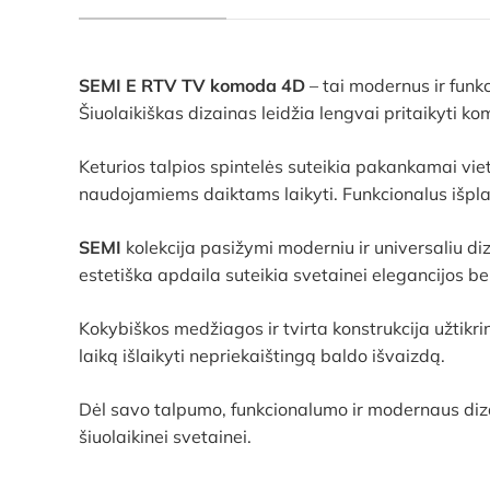
SEMI E RTV TV komoda 4D
– tai modernus ir funk
Šiuolaikiškas dizainas leidžia lengvai pritaikyti kom
Keturios talpios spintelės suteikia pakankamai v
naudojamiems daiktams laikyti. Funkcionalus išpla
SEMI
kolekcija pasižymi moderniu ir universaliu diza
estetiška apdaila suteikia svetainei elegancijos b
Kokybiškos medžiagos ir tvirta konstrukcija užtikr
laiką išlaikyti nepriekaištingą baldo išvaizdą.
Dėl savo talpumo, funkcionalumo ir modernaus di
šiuolaikinei svetainei.