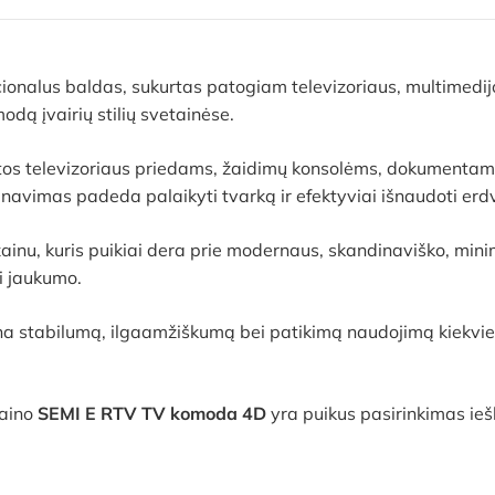
cionalus baldas, sukurtas patogiam televizoriaus, multimedijo
odą įvairių stilių svetainėse.
ietos televizoriaus priedams, žaidimų konsolėms, dokumentam
navimas padeda palaikyti tvarką ir efektyviai išnaudoti erd
inu, kuris puikiai dera prie modernaus, skandinaviško, minimalis
ei jaukumo.
ina stabilumą, ilgaamžiškumą bei patikimą naudojimą kiekvie
zaino
SEMI E RTV TV komoda 4D
yra puikus pasirinkimas ieš