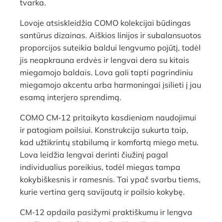
tvarka.
Lovoje atsiskleidžia COMO kolekcijai būdingas
santūrus dizainas. Aiškios linijos ir subalansuotos
proporcijos suteikia baldui lengvumo pojūtį, todėl
jis neapkrauna erdvės ir lengvai dera su kitais
miegamojo baldais. Lova gali tapti pagrindiniu
miegamojo akcentu arba harmoningai įsilieti į jau
esamą interjero sprendimą.
COMO CM‑12 pritaikyta kasdieniam naudojimui
ir patogiam poilsiui. Konstrukcija sukurta taip,
kad užtikrintų stabilumą ir komfortą miego metu.
Lova leidžia lengvai derinti čiužinį pagal
individualius poreikius, todėl miegas tampa
kokybiškesnis ir ramesnis. Tai ypač svarbu tiems,
kurie vertina gerą savijautą ir poilsio kokybę.
CM‑12 apdaila pasižymi praktiškumu ir lengva