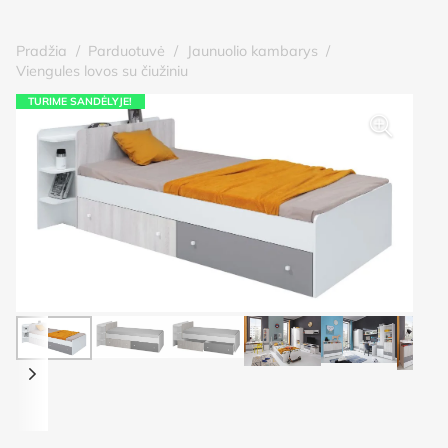
Pradžia
/
Parduotuvė
/
Jaunuolio kambarys
/
Viengules lovos su čiužiniu
TURIME SANDĖLYJE!