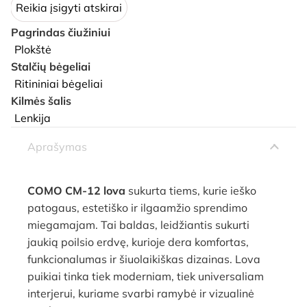
Reikia įsigyti atskirai
Pagrindas čiužiniui
Plokštė
Stalčių bėgeliai
Ritininiai bėgeliai
Kilmės šalis
Lenkija
Aprašymas
COMO CM-12 lova
sukurta tiems, kurie ieško
patogaus, estetiško ir ilgaamžio sprendimo
miegamajam. Tai baldas, leidžiantis sukurti
jaukią poilsio erdvę, kurioje dera komfortas,
funkcionalumas ir šiuolaikiškas dizainas. Lova
puikiai tinka tiek moderniam, tiek universaliam
interjerui, kuriame svarbi ramybė ir vizualinė