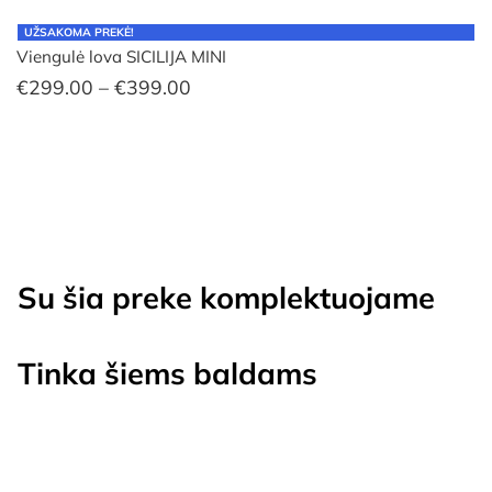
UŽSAKOMA PREKĖ!
Viengulė lova SICILIJA MINI
Price
€
299.00
–
€
399.00
range:
€299.00
through
€399.00
Su šia preke komplektuojame
Tinka šiems baldams