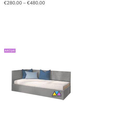
Price
€
280.00
–
€
480.00
range:
€280.00
through
€480.00
AKCIJA!