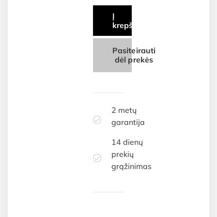
Į
krepšelį
Pasiteirauti
dėl prekės
2 metų
garantija
14 dienų
prekių
grąžinimas