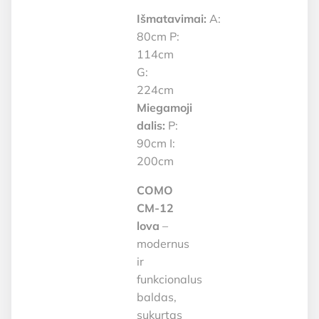
Išmatavimai:
A:
80cm P:
114cm
G:
224cm
Miegamoji
dalis:
P:
90cm I:
200cm
COMO
CM-12
lova
–
modernus
ir
funkcionalus
baldas,
sukurtas