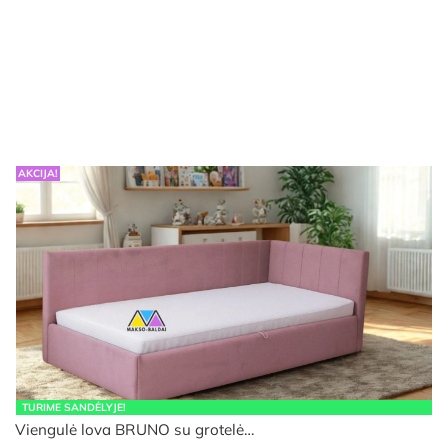
range:
€299.00
through
€439.00
AKCIJA!
TURIME SANDĖLYJE!
Viengulė lova BRUNO su grotelė…