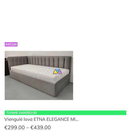
€280.00
through
€470.00
AKCIJA!
TURIME SANDĖLYJE!
Viengulė lova ETNA ELEGANCE MI…
Price
€
299.00
–
€
439.00