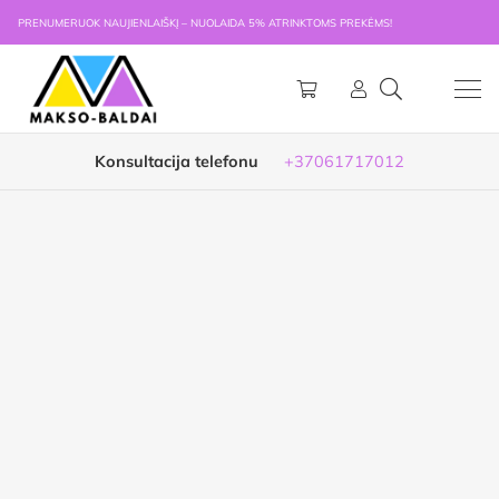
PRENUMERUOK NAUJIENLAIŠKĮ – NUOLAIDA 5% ATRINKTOMS PREKĖMS!
Konsultacija telefonu
+37061717012