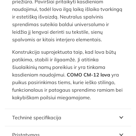
priežiūra. Paviršiai pritaikyti kasdieniam
naudojimui, todėl lova ilgą laiką išlaiko tvarkingą
ir estetišką išvaizdą. Neutralus spalvinis
sprendimas suteikia baldui universalumo ir
leidžia jį lengvai derinti su tekstile, sienų
spalvomis ar kitais interjero elementais.
Konstrukcija suprojektuota taip, kad lova būtų
patikima, stabili ir ilgaamžė. Ji atitinka
šiuolaikinių namų poreikius ir yra tinkama
kasdieniam naudojimui.
COMO CM-12 lova
yra
puikus pasirinkimas tiems, kurie ieško stilingo,
funkcionalaus ir patogaus sprendimo ramiam bei
kokybiškam poilsiui miegamajame.
Techninė specifikacija
Pristatymas