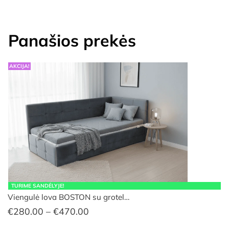
Panašios prekės
AKCIJA!
TURIME SANDĖLYJE!
Viengulė lova BOSTON su grotel…
Price
€
280.00
–
€
470.00
range: