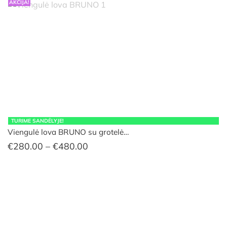
AKCIJA!
TURIME SANDĖLYJE!
Viengulė lova BRUNO su grotelė…
Price
€
280.00
–
€
480.00
range:
€280.00
through
€480.00