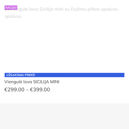
AKCIJA!
UŽSAKOMA PREKĖ!
Viengulė lova SICILIJA MINI
Price
€
299.00
–
€
399.00
range:
€299.00
through
€399.00