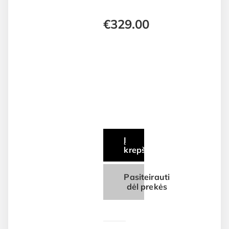
€
329.00
Į
krepšelį
Pasiteirauti
dėl prekės