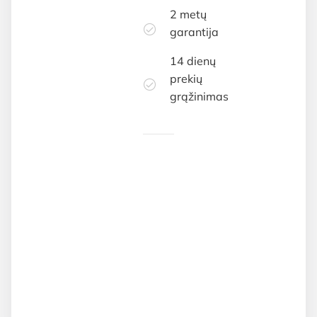
2 metų
garantija
14 dienų
prekių
grąžinimas