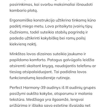
pasirinkimas, kai svarbu maksimaliai išnaudoti
kambario plotą.
Ergonomiška konstrukcija užtikrina tinkamą kūno
padėtį miego metu. Lova pritaikyta įvairių tipų
čiužiniams, todėl suteikia stabilų pagrindą ir
padeda užtikrinti kokybišką bei ramų poilsį
kiekvieną naktį.
Minkštas lovos dizainas suteikia jaukumo ir
papildomo komforto. Patogus galvūgalis leidžia
atsiremti skaitant knygą, naudojantis telefonu ar
tiesiog atsipalaiduojant. Tai padidina lovos
funkcionalumą kasdienėje rutinoje.
Perfect Harmony‑39 audinys iš III audinių grupės
pasižymi aukšta kokybe, atsparumu ir malonia
tekstūra. Medžiaga yra ilgaamžė, lengvai
prižiūrima ir išlaiko savo estetinę išvaizdą net