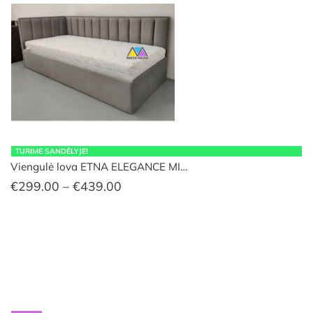
TURIME SANDĖLYJE!
Viengulė lova ETNA ELEGANCE MI…
Price
€
299.00
–
€
439.00
range:
€299.00
through
€439.00