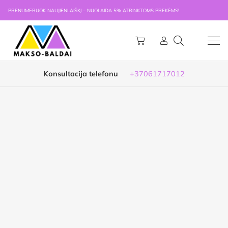
PRENUMERUOK NAUJIENLAIŠKĮ – NUOLAIDA 5% ATRINKTOMS PREKĖMS!
Konsultacija telefonu
+37061717012