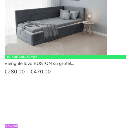
TURIME SANDĖLYJE!
Viengulė lova BOSTON su grotel…
Price
€
280.00
–
€
470.00
range:
€280.00
through
€470.00
AKCIJA!