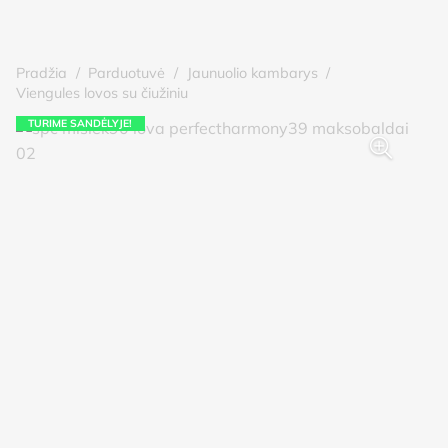
Pradžia
/
Parduotuvė
/
Jaunuolio kambarys
/
Viengules lovos su čiužiniu
TURIME SANDĖLYJE!