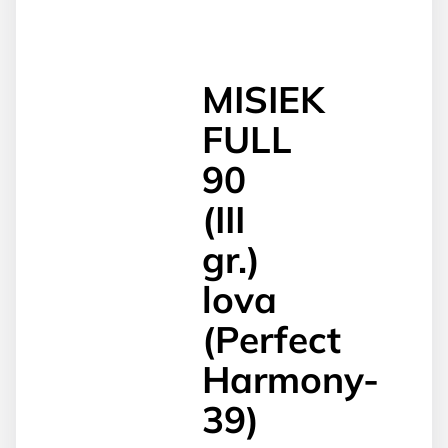
MISIEK
FULL
90
(III
gr.)
lova
(Perfect
Harmony-
39)