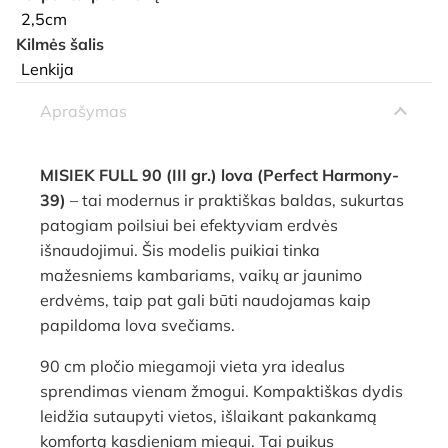
2,5cm
Kilmės šalis
Lenkija
Aprašymas
MISIEK FULL 90 (III gr.) lova (Perfect Harmony-
39)
– tai modernus ir praktiškas baldas, sukurtas
patogiam poilsiui bei efektyviam erdvės
išnaudojimui. Šis modelis puikiai tinka
mažesniems kambariams, vaikų ar jaunimo
erdvėms, taip pat gali būti naudojamas kaip
papildoma lova svečiams.
90 cm pločio miegamoji vieta yra idealus
sprendimas vienam žmogui. Kompaktiškas dydis
leidžia sutaupyti vietos, išlaikant pakankamą
komfortą kasdieniam miegui. Tai puikus