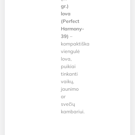
gr.)
lova
(Perfect
Harmony-
39)
–
kompaktiška
viengulė
lova,
puikiai
tinkanti
vaikų,
jaunimo
ar
svečių
kambariui.