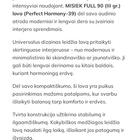
intensyviai naudojant.
MISIEK FULL 90 (III gr.)
lova (Perfect Harmony-39)
dėl savo audinio
atrodo moderniai ir lengvai dera su įvairiais
interjero sprendimais.
Universalus dizainas leidžia lovą pritaikyti
skirtinguose interjeruose – nuo modernaus ir
minimalistinio iki skandinaviško ar jaunatviško. Ji
gali būti lengvai derinama su kitais baldais,
kuriant harmoningą erdvę.
Dėl savo kompaktiškumo, ši lova yra puikus
pasirinkimas mažoms patalpoms, kur svarbu
išlaikyti balansą tarp komforto ir erdvės.
Tvirta konstrukcija užtikrina stabilumą ir
ilgaamžiškumą. Kokybiškos medžiagos leidžia
lovą naudoti ilgą laiką, išlaikant jos patogumą ir
išvaizdą.