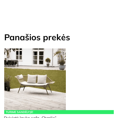
Panašios prekės
TURIME SANDĖLYJE!
Dvivietė lauko sofa „Charlie”…