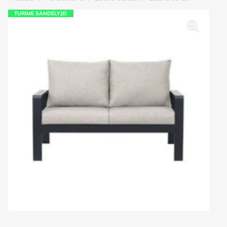
TURIME SANDĖLYJE!