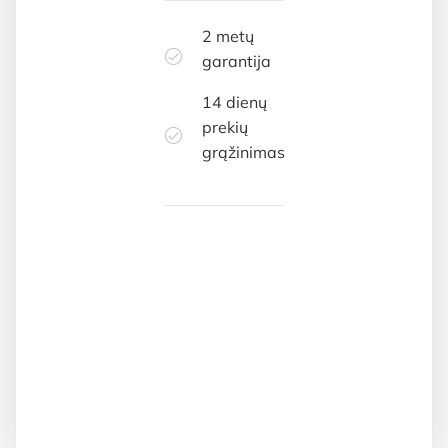
2 metų
garantija
14 dienų
prekių
grąžinimas