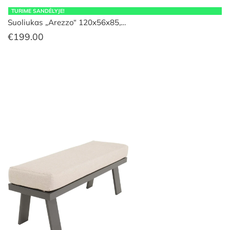
TURIME SANDĖLYJE!
Suoliukas „Arezzo“ 120x56x85,…
€
199.00