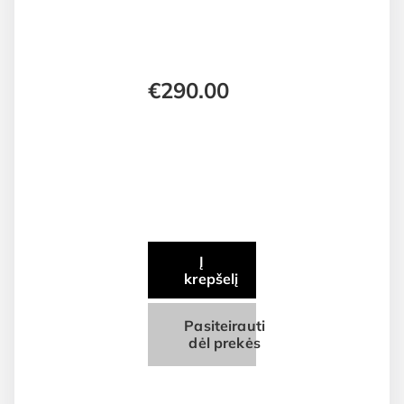
€
290.00
Į
krepšelį
Pasiteirauti
dėl prekės