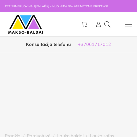
PRENUMERUOK NAUJIENLAIŠKĮ – NUOLAIDA 5% ATRINKTOMS PREKĖMS!
Konsultacija telefonu
+37061717012
Pradžia
/
Parduotuvė
/
Lauko baldai
/
Lauko sofos