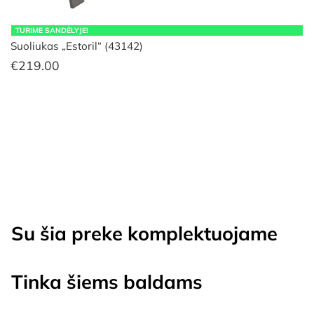
TURIME SANDĖLYJE!
Suoliukas „Estoril“ (43142)
€
219.00
Su šia preke komplektuojame
Tinka šiems baldams