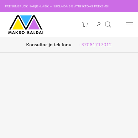
PRENUMERUOK NAUJIENLAIŠKĮ – NUOLAIDA 5% ATRINKTOMS PREKĖMS!
Konsultacija telefonu
+37061717012