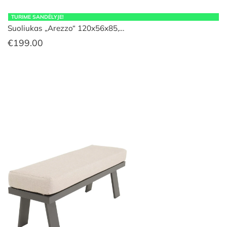
TURIME SANDĖLYJE!
Suoliukas „Arezzo“ 120x56x85,…
€
199.00