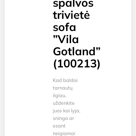
spalvos
trivietė
sofa
”Vila
Gotland”
(100213)
Kad baldai
tarnautų
ilgiau,
uždenkite
juos kai lyja,
sninga ar
esant
neigiamai