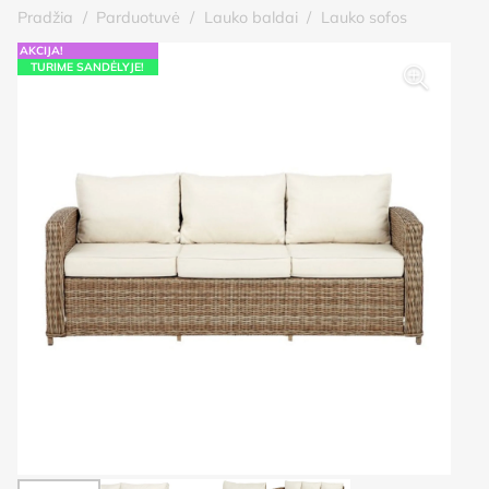
Pradžia
/
Parduotuvė
/
Lauko baldai
/
Lauko sofos
AKCIJA!
TURIME SANDĖLYJE!