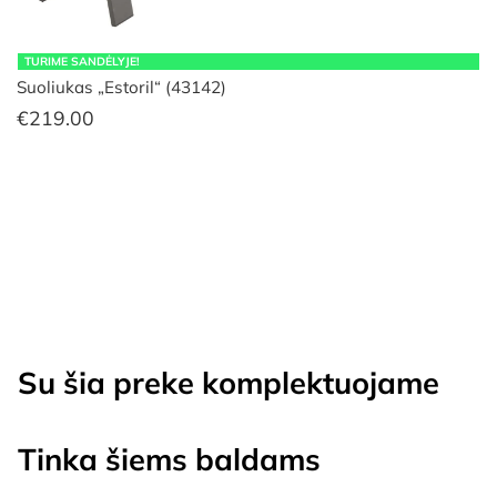
TURIME SANDĖLYJE!
Suoliukas „Estoril“ (43142)
€
219.00
Su šia preke komplektuojame
Tinka šiems baldams