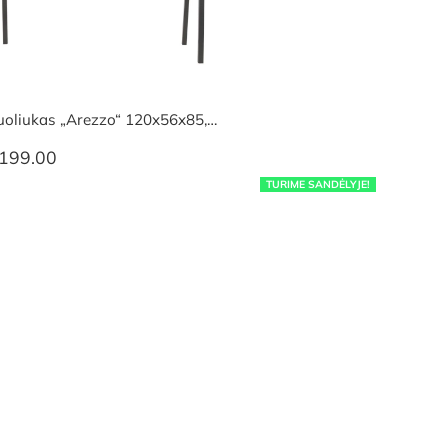
uoliukas „Arezzo“ 120x56x85,…
199.00
TURIME SANDĖLYJE!