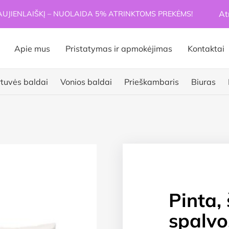
At
JIENLAIŠKĮ – NUOLAIDA 5% ATRINKTOMS PREKĖMS!
Apie mus
Pristatymas ir apmokėjimas
Kontaktai
rtuvės baldai
Vonios baldai
Prieškambaris
Biuras
Pinta, 
spalvos