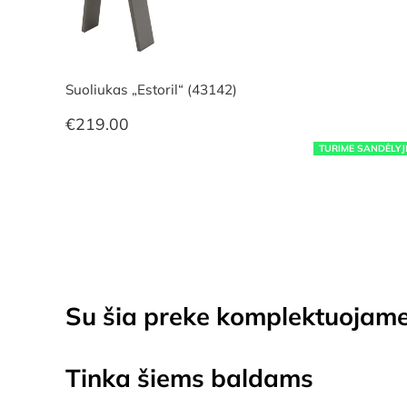
Suoliukas „Estoril“ (43142)
€
219.00
TURIME SANDĖLYJ
Su šia preke komplektuojam
Tinka šiems baldams