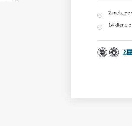
2 metų gar
14 dienų p