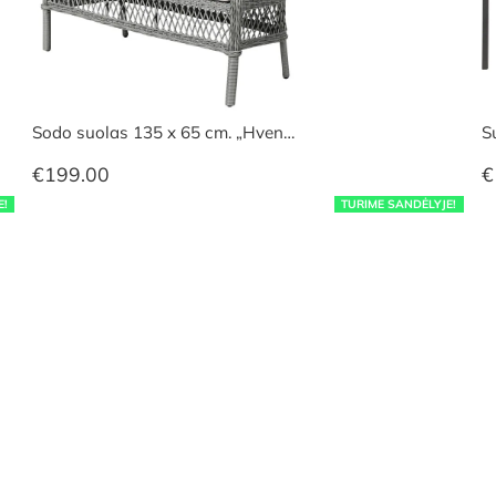
Sodo suolas 135 x 65 cm. „Hven…
S
€
199.00
€
E!
TURIME SANDĖLYJE!