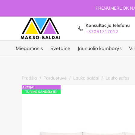
PRENUMERUOK NAU
Konsultacija telefonu
+37061717012
Miegamasis
Svetainė
Jaunuolio kambarys
Vi
Pradžia
/
Parduotuvė
/
Lauko baldai
/
Lauko sofos
AKCIJA!
TURIME SANDĖLYJE!