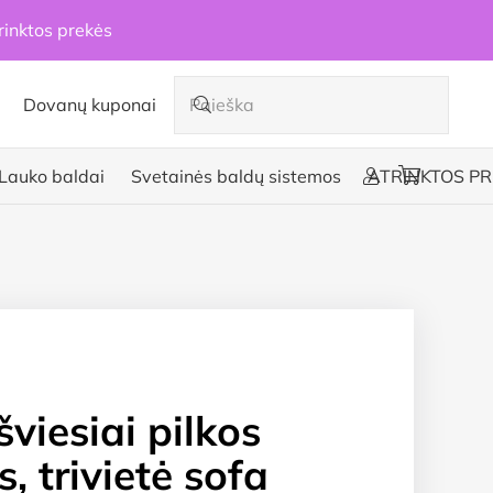
rinktos prekės
Dovanų kuponai
Lauko baldai
Svetainės baldų sistemos
ATRINKTOS PR
šviesiai pilkos
, trivietė sofa