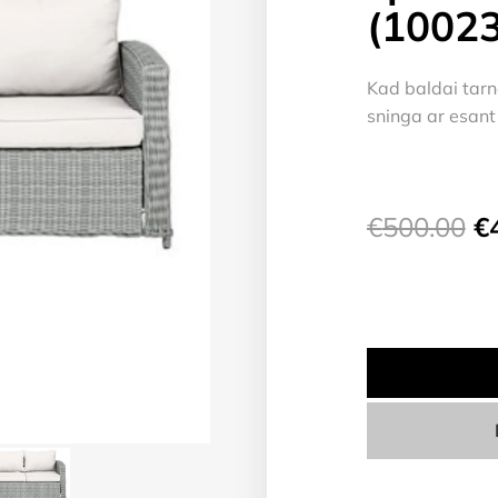
(1002
Kad baldai tarna
sninga ar esant
Or
€
500.00
€
pr
w
€