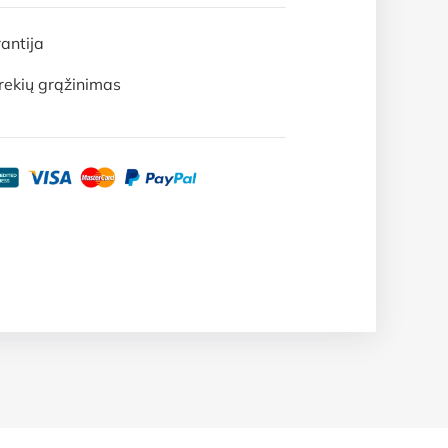
antija
rekių grąžinimas