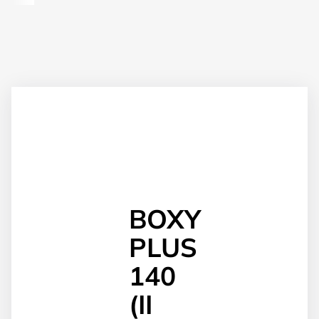
BOXY
PLUS
140
(II