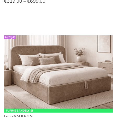
Price
€
319.00
–
€
699.00
range:
€319.00
through
€699.00
AKCIJA!
TURIME SANDĖLYJE!
Lova SAULENA