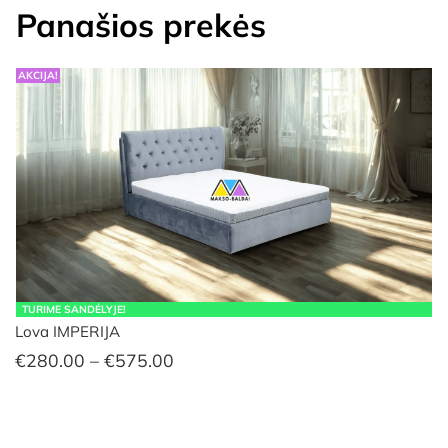
Panašios prekės
AKCIJA!
TURIME SANDĖLYJE!
Lova IMPERIJA
Price
€
280.00
–
€
575.00
range:
€280.00
through