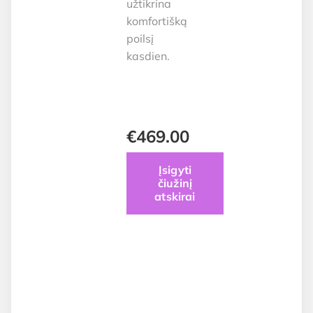
užtikrina
komfortišką
poilsį
kasdien.
€
469.00
Įsigyti
čiužinį
atskirai