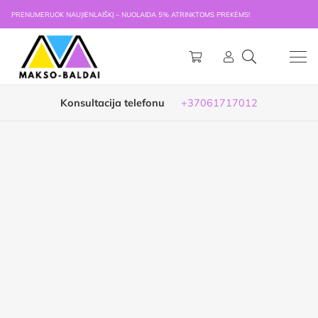
PRENUMERUOK NAUJIENLAIŠKĮ – NUOLAIDA 5% ATRINKTOMS PREKĖMS!
Konsultacija telefonu
+37061717012