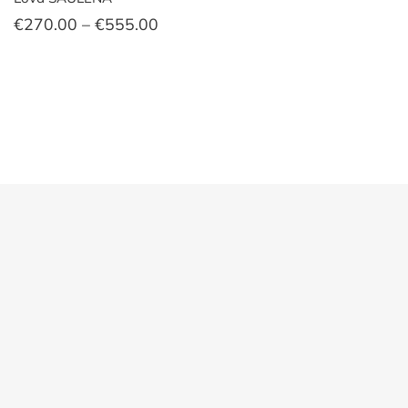
Price
€
270.00
–
€
555.00
range:
€270.00
through
€555.00