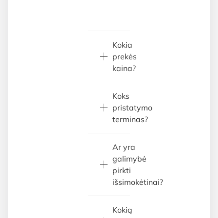
Kokia
prekės
kaina?
Koks
pristatymo
terminas?
Ar yra
galimybė
pirkti
išsimokėtinai?
Kokią