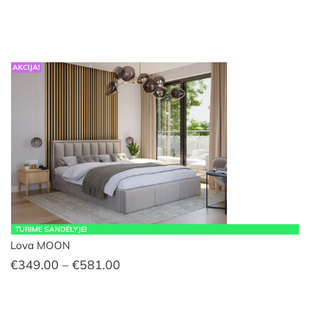
€575.00
AKCIJA!
TURIME SANDĖLYJE!
Lova MOON
Price
€
349.00
–
€
581.00
range:
€349.00