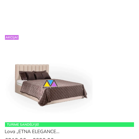
through
€581.00
AKCIJA!
TURIME SANDĖLYJE!
Lova „ETNA ELEGANCE…