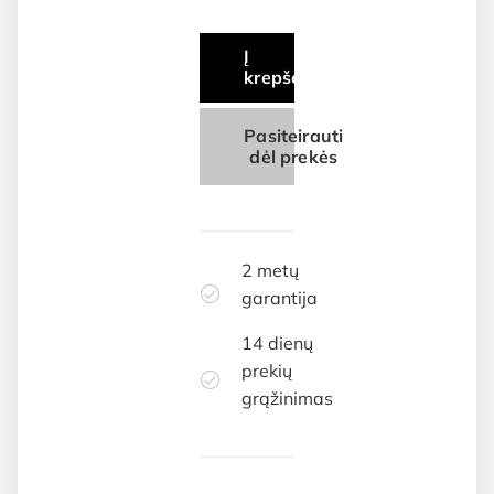
Į
krepšelį
Pasiteirauti
dėl prekės
2 metų
garantija
14 dienų
prekių
grąžinimas