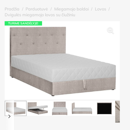
Pradžia
/
Parduotuvė
/
Miegamojo baldai
/
Lovos
/
Dvigulės miegamojo lovos su čiužiniu
TURIME SANDĖLYJE!