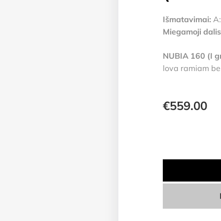
Išmatavimai:
A:
Miegamoji dalis
NUBIA 160 (I gr
lova ramiam be
€
559.00