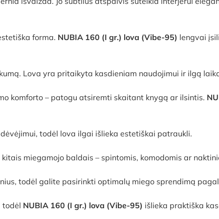
ia išvaizda. Jo subtilus atspalvis suteikia interjerui eleganc
estetiška forma.
NUBIA 160 (I gr.) lova (Vibe-95)
lengvai įsi
škumą. Lova yra pritaikyta kasdieniam naudojimui ir ilgą lai
o komforto – patogu atsiremti skaitant knygą ar ilsintis.
NUB
jimui, todėl lova ilgai išlieka estetiškai patraukli.
u kitais miegamojo baldais – spintomis, komodomis ar naktinia
žinius, todėl galite pasirinkti optimalų miego sprendimą pagal
 todėl
NUBIA 160 (I gr.) lova (Vibe-95)
išlieka praktiška ka