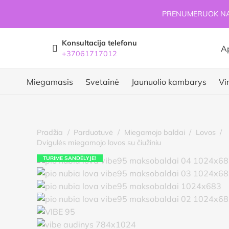
PRENUMERUOK NAU
Konsultacija telefonu
A
+37061717012
Miegamasis
Svetainė
Jaunuolio kambarys
Vi
Pradžia
/
Parduotuvė
/
Miegamojo baldai
/
Lovos
/
Dvigulės miegamojo lovos su čiužiniu
TURIME SANDĖLYJE!