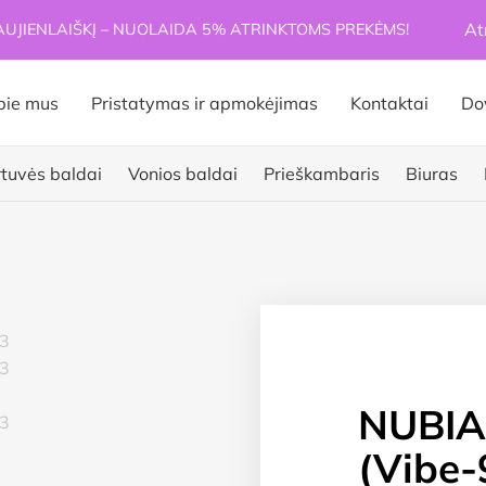
At
JIENLAIŠKĮ – NUOLAIDA 5% ATRINKTOMS PREKĖMS!
pie mus
Pristatymas ir apmokėjimas
Kontaktai
Do
rtuvės baldai
Vonios baldai
Prieškambaris
Biuras
NUBIA 
(Vibe-