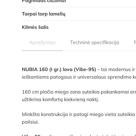
Pagrindas čiužiniui
Tarpai tarp lamelių
Kilmės šalis
Aprašymas
Techninė specifikacija
NUBIA 160 (I gr.) lova (Vibe-95)
– tai modernus ir
ieškantiems patogaus ir universalaus sprendimo 
160 cm pločio miego zona suteikia pakankamai erd
užtikrina komfortą kiekvieną naktį.
Minkšta konstrukcija ir patogi miego vieta suteikia
poilsiui.