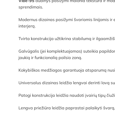
Vibe-95
audinys pasižymi malonia tekstūra ir modern
sprendimais.
Modernus dizainas pasižymi švariomis linijomis ir 
interjerą.
Tvirta konstrukcija užtikrina stabilumą ir ilgaamži
Galvūgalis (jei komplektuojamas) suteikia papildom
jaukią ir funkcionalią poilsio zoną.
Kokybiškos medžiagos garantuoja atsparumą nusidėvė
Universalus dizainas leidžia lengvai derinti lovą s
Patogi konstrukcija leidžia naudoti įvairių tipų čiu
Lengva priežiūra leidžia paprastai palaikyti švarą,