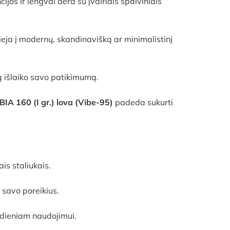
ijos ir lengvai dera su įvairiais spalviniais
lieja į modernų, skandinavišką ar minimalistinį
ką išlaiko savo patikimumą.
IA 160 (I gr.) lova (Vibe-95)
padeda sukurti
is staliukais.
 savo poreikius.
sdieniam naudojimui.