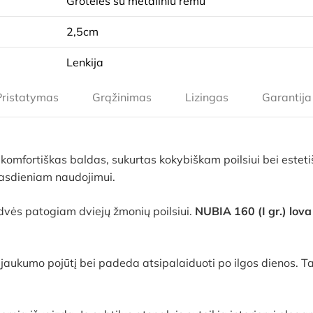
Grotelės su metaliniu rėmu
2,5cm
Lenkija
Pristatymas
Grąžinimas
Lizingas
Garantija
 komfortiškas baldas, sukurtas kokybiškam poilsiui bei esteti
kasdieniam naudojimui.
vės patogiam dviejų žmonių poilsiui.
NUBIA 160 (I gr.) lova
 jaukumo pojūtį bei padeda atsipalaiduoti po ilgos dienos. Ta