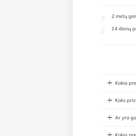
2 metų gar
14 dienų p
Kokia pr
Koks pri
Ar yra ga
Kokią pre