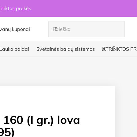
rinktos prekės
vanų kuponai
Lauko baldai
Svetainės baldų sistemos
ATRINKTOS PR
160 (I gr.) lova
95)