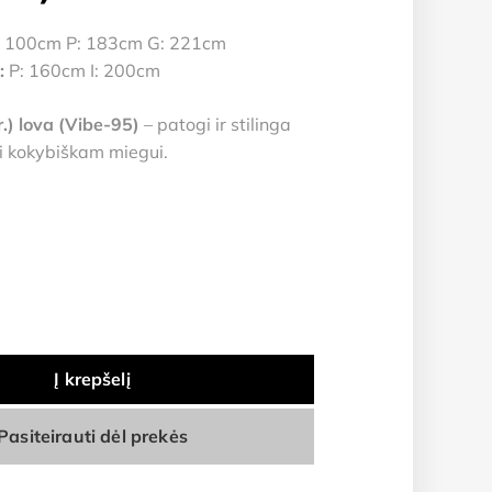
 100cm P: 183cm G: 221cm
:
P: 160cm I: 200cm
.) lova (Vibe-95)
– patogi ir stilinga
i kokybiškam miegui.
Į krepšelį
Pasiteirauti dėl prekės