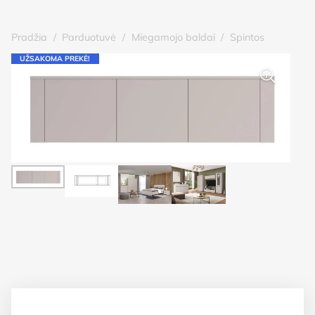
Pradžia
/
Parduotuvė
/
Miegamojo baldai
/
Spintos
UŽSAKOMA PREKĖ!