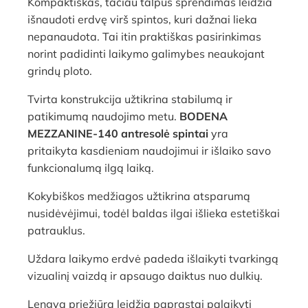
Kompaktiškas, tačiau talpus sprendimas leidžia
išnaudoti erdvę virš spintos, kuri dažnai lieka
nepanaudota. Tai itin praktiškas pasirinkimas
norint padidinti laikymo galimybes neaukojant
grindų ploto.
Tvirta konstrukcija užtikrina stabilumą ir
patikimumą naudojimo metu.
BODENA
MEZZANINE-140 antresolė spintai
yra
pritaikyta kasdieniam naudojimui ir išlaiko savo
funkcionalumą ilgą laiką.
Kokybiškos medžiagos užtikrina atsparumą
nusidėvėjimui, todėl baldas ilgai išlieka estetiškai
patrauklus.
Uždara laikymo erdvė padeda išlaikyti tvarkingą
vizualinį vaizdą ir apsaugo daiktus nuo dulkių.
Lengva priežiūra leidžia paprastai palaikyti