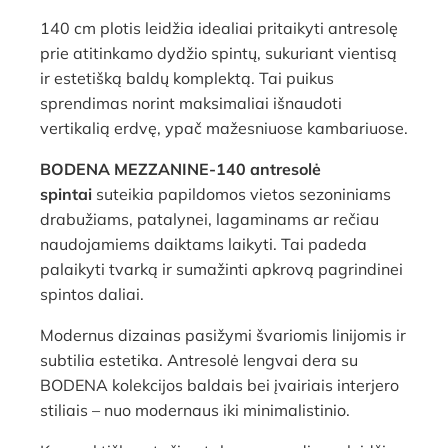
140 cm plotis leidžia idealiai pritaikyti antresolę
prie atitinkamo dydžio spintų, sukuriant vientisą
ir estetišką baldų komplektą. Tai puikus
sprendimas norint maksimaliai išnaudoti
vertikalią erdvę, ypač mažesniuose kambariuose.
BODENA MEZZANINE-140 antresolė
spintai
suteikia papildomos vietos sezoniniams
drabužiams, patalynei, lagaminams ar rečiau
naudojamiems daiktams laikyti. Tai padeda
palaikyti tvarką ir sumažinti apkrovą pagrindinei
spintos daliai.
Modernus dizainas pasižymi švariomis linijomis ir
subtilia estetika. Antresolė lengvai dera su
BODENA kolekcijos baldais bei įvairiais interjero
stiliais – nuo modernaus iki minimalistinio.