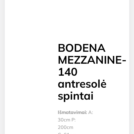
BODENA
MEZZANINE-
140
antresolė
spintai
Išmatavimai:
A:
30cm P:
200cm