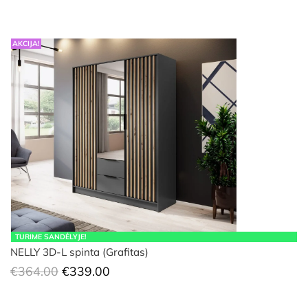
AKCIJA!
TURIME SANDĖLYJE!
NELLY 3D-L spinta (Grafitas)
Original
Current
€
364.00
€
339.00
price
price