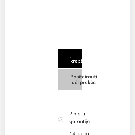
Į
krepšelį
Pasiteirauti
dėl prekės
2 metų
garantija
14 dienų