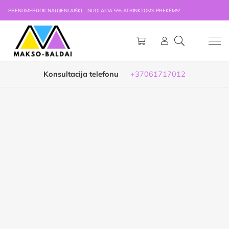
PRENUMERUOK NAUJIENLAIŠKĮ – NUOLAIDA 5% ATRINKTOMS PREKĖMS!
Konsultacija telefonu
+37061717012