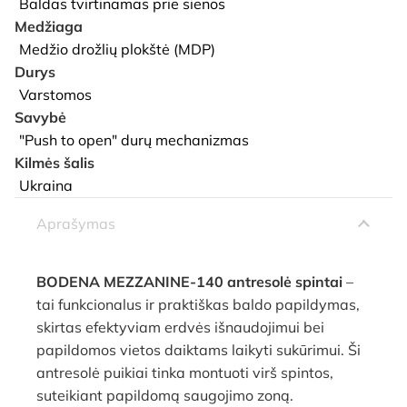
Baldas tvirtinamas prie sienos
Medžiaga
Medžio drožlių plokštė (MDP)
Durys
Varstomos
Savybė
"Push to open" durų mechanizmas
Kilmės šalis
Ukraina
Aprašymas
BODENA MEZZANINE-140 antresolė spintai
–
tai funkcionalus ir praktiškas baldo papildymas,
skirtas efektyviam erdvės išnaudojimui bei
papildomos vietos daiktams laikyti sukūrimui. Ši
antresolė puikiai tinka montuoti virš spintos,
suteikiant papildomą saugojimo zoną.