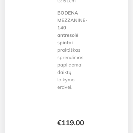
G: 61cm
BODENA
MEZZANINE-
140
antresolė
spintai
–
praktiškas
sprendimas
papildomai
daiktų
laikymo
erdvei.
€
119.00