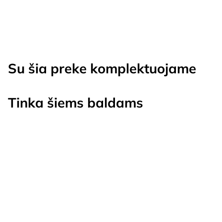
was:
is:
€364.00.
€339.00.
Su šia preke komplektuojame
Tinka šiems baldams