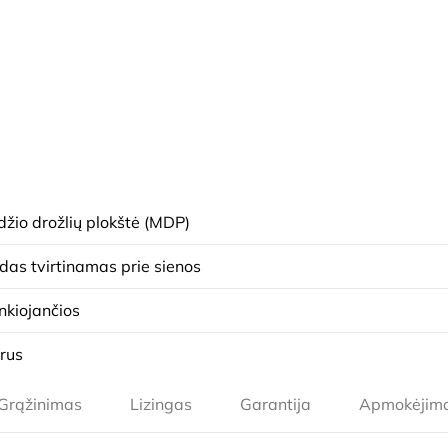
žio drožlių plokštė (MDP)
das tvirtinamas prie sienos
nkiojančios
rus
Grąžinimas
Lizingas
Garantija
Apmokėjim