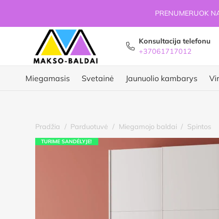
PRENUMERUOK NAU
Konsultacija telefonu
+37061717012
Miegamasis
Svetainė
Jaunuolio kambarys
Vi
Pradžia
/
Parduotuvė
/
Miegamojo baldai
/
Spintos
TURIME SANDĖLYJE!