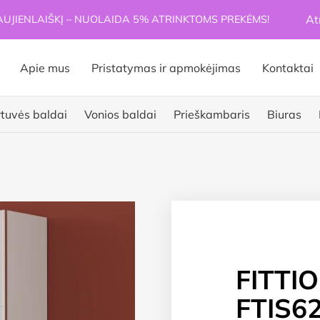
At
JIENLAIŠKĮ – NUOLAIDA 5% ATRINKTOMS PREKĖMS!
Apie mus
Pristatymas ir apmokėjimas
Kontaktai
rtuvės baldai
Vonios baldai
Prieškambaris
Biuras
FITTI
FTIS62