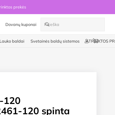
rinktos prekės
Dovanų kuponai
Lauko baldai
Svetainės baldų sistemos
ATRINKTOS PR
O-120
461-120 spinta