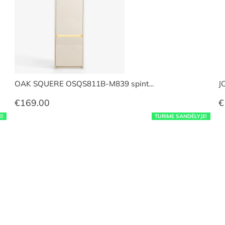
OAK SQUERE OSQS811B-M839 spint…
J
€
169.00
€
E!
TURIME SANDĖLYJE!