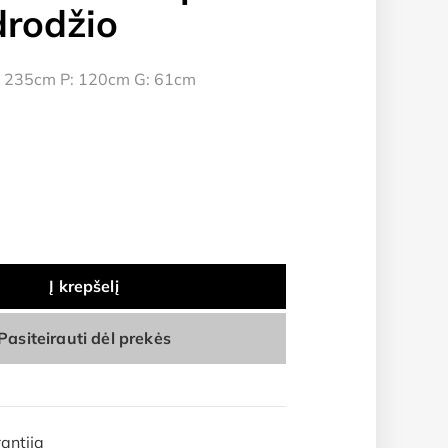
drodžio
 235cm P: 120cm G: 61cm
Į krepšelį
Pasiteirauti dėl prekės
antija