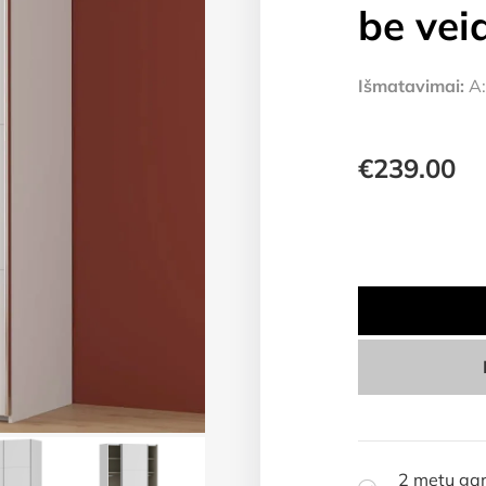
be vei
Išmatavimai:
A:
€
239.00
2 metų gar