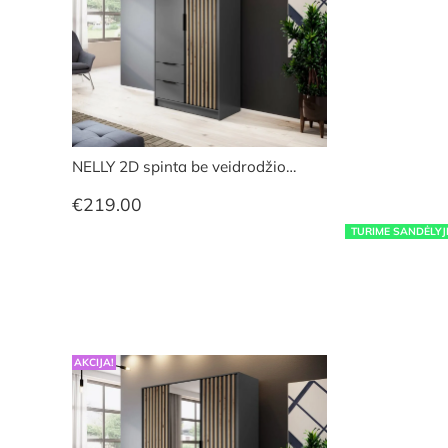
NELLY 2D spinta be veidrodžio…
€
219.00
TURIME SANDĖLYJ
AKCIJA!