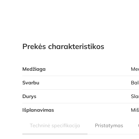
Prekės charakteristikos
Medžiaga
Med
Svarbu
Bal
Durys
Sla
Išplanavimas
Miš
Techninė specifikacija
Pristatymas