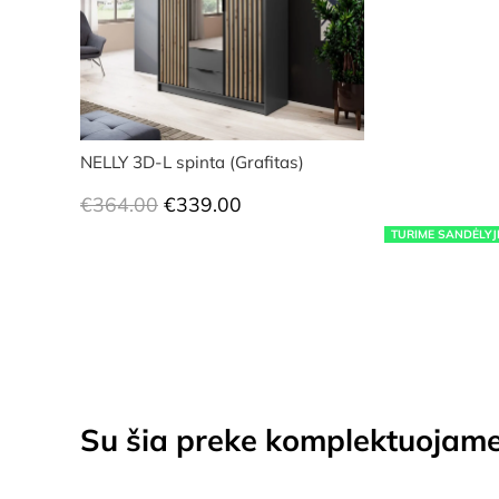
NELLY 3D-L spinta (Grafitas)
Original
Current
€
364.00
€
339.00
price
price
TURIME SANDĖLYJ
was:
is:
€364.00.
€339.00.
Su šia preke komplektuojam