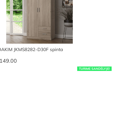
OAKIM JKMS8282-D30F spinta
149.00
TURIME SANDĖLYJE!