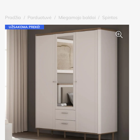
Pradžia
/
Parduotuvė
/
Miegamojo baldai
/
Spintos
UŽSAKOMA PREKĖ!