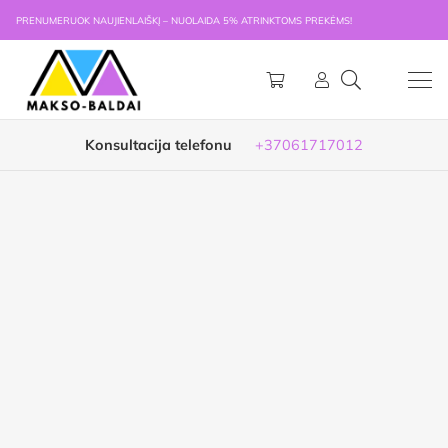
PRENUMERUOK NAUJIENLAIŠKĮ – NUOLAIDA 5% ATRINKTOMS PREKĖMS!
Konsultacija telefonu
+37061717012