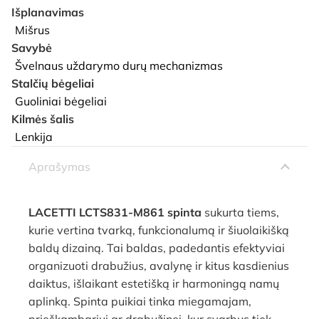
Išplanavimas
Mišrus
Savybė
Švelnaus uždarymo durų mechanizmas
Stalčių bėgeliai
Guoliniai bėgeliai
Kilmės šalis
Lenkija
Aprašymas
LACETTI LCTS831-M861 spinta
sukurta tiems,
kurie vertina tvarką, funkcionalumą ir šiuolaikišką
baldų dizainą. Tai baldas, padedantis efektyviai
organizuoti drabužius, avalynę ir kitus kasdienius
daiktus, išlaikant estetišką ir harmoningą namų
aplinką. Spinta puikiai tinka miegamajam,