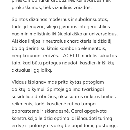
prieškambariui ar drabužinei, kur svarbus tiek
praktiškumas, tiek vizualinis vaizdas.
Spintos dizainas modernus ir subalansuotas,
todėl ji lengvai įsilieja į įvairius interjero stilius –
nuo minimalistinio iki šiuolaikiško ar universalaus.
Aiškios linijos ir neutralus charakteris leidžia šį
baldą derinti su kitais kambario elementais,
neapkraunant erdvės. LACETTI modelis sukurtas
taip, kad būtų patogus naudoti kasdien ir išliktų
aktualus ilgą laiką.
Vidaus išplanavimas pritaikytas patogiam
daiktų laikymui. Spintoje galima tvarkingai
susidėlioti drabužius, aksesuarus ar kitus buities
reikmenis, todėl kasdienė rutina tampa
paprastesnė ir sklandesnė. Gerai apgalvota
konstrukcija leidžia optimaliai išnaudoti turimą
erdvę ir palaikyti tvarką be papildomų pastangų.