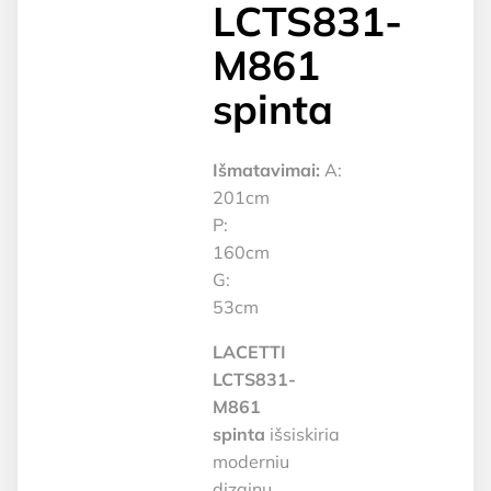
LCTS831-
M861
spinta
Išmatavimai:
A:
201cm
P:
160cm
G:
53cm
LACETTI
LCTS831-
M861
spinta
išsiskiria
moderniu
dizainu