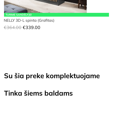
TURIME SANDĖLYJE!
NELLY 3D-L spinta (Grafitas)
Original
Current
€
364.00
€
339.00
price
price
was:
is:
€364.00.
€339.00.
Su šia preke komplektuojame
Tinka šiems baldams