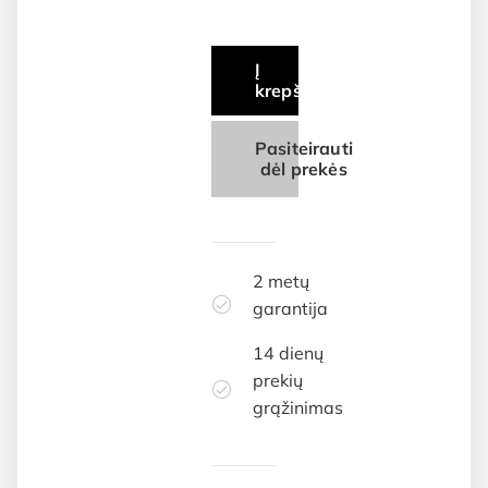
Į
krepšelį
Pasiteirauti
dėl prekės
2 metų
garantija
14 dienų
prekių
grąžinimas