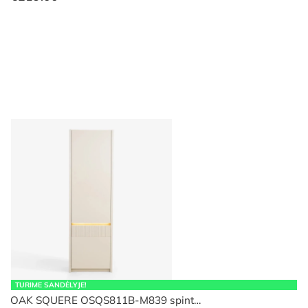
TURIME SANDĖLYJE!
OAK SQUERE OSQS811B-M839 spint…