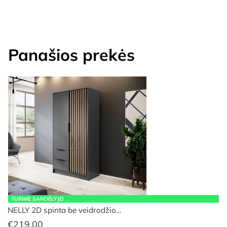
Panašios prekės
TURIME SANDĖLYJE!
NELLY 2D spinta be veidrodžio…
€
219.00