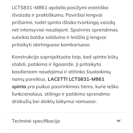
LCTS831-M861 apdaila pasižymi estetiška
išvaizda ir praktiškumu. Paviršiai lengvai
prižiūrimi, todėl spinta išlaiko tvarkingą vaizdą
net intensyviai naudojant. Spalvinis sprendimas
suteikia baldui solidumo ir leidžia jį lengvai
pritaikyti skirtinguose kambariuose.
Konstrukcija suprojektuota taip, kad spinta būtų
stabili, patikima ir ilgaamžė. Ji pritaikyta
kasdieniam naudojimui ir atitinka šiuolaikinių
namų poreikius.
LACETTI LCTS831-M861
spinta
yra puikus pasirinkimas tiems, kurie ieško
funkcionalaus, stilingo ir patikimo sprendimo
drabužių bei daiktų laikymui namuose.
Techninė specifikacija