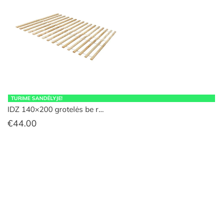
TURIME SANDĖLYJE!
IDZ 140×200 grotelės be r…
€
44.00