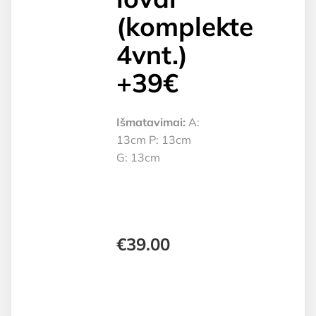
(komplekte
4vnt.)
+39€
Išmatavimai:
A:
13cm P: 13cm
G: 13cm
€
39.00