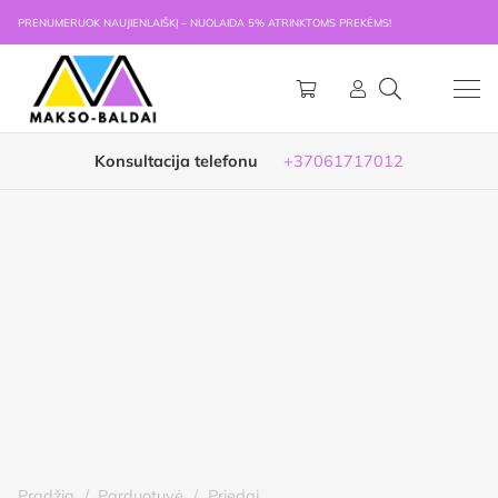
PRENUMERUOK NAUJIENLAIŠKĮ – NUOLAIDA 5% ATRINKTOMS PREKĖMS!
Konsultacija telefonu
+37061717012
Pradžia
/
Parduotuvė
/
Priedai