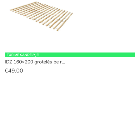
TURIME SANDĖLYJE!
IDZ 160×200 grotelės be r…
€
49.00