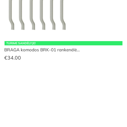
TURIME SANDĖLYJE!
BRAGA komodos BRK-01 rankenėlė…
€
34.00