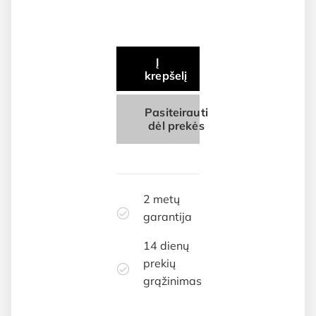
Į
krepšelį
Pasiteirauti
dėl prekės
2 metų
garantija
14 dienų
prekių
grąžinimas