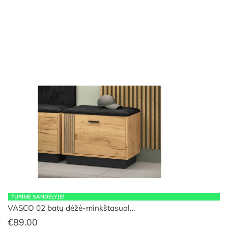
was:
is:
€234.00.
€224.00.
TURIME SANDĖLYJE!
VASCO 02 batų dėžė-minkštasuol…
€
89.00