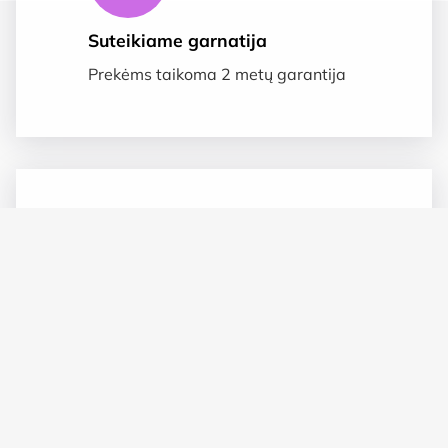
Suteikiame garnatija
Prekėms taikoma 2 metų garantija
Saugus apmokėjimas
SSL duomenų apsauga