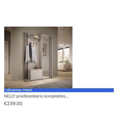
UŽSAKOMA PREKĖ!
NELLY prieškambario komplektas…
€
239.00