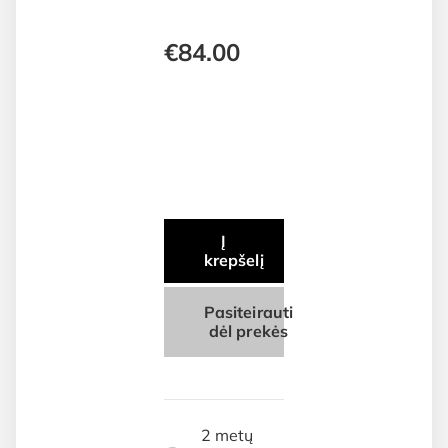
€
84.00
Į
krepšelį
Pasiteirauti
dėl prekės
2 metų