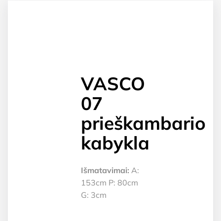
VASCO
07
prieškambario
kabykla
Išmatavimai:
A:
153cm P: 80cm
G: 3cm