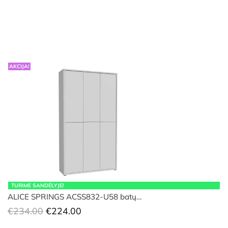
AKCIJA!
TURIME SANDĖLYJE!
ALICE SPRINGS ACSS832-U58 batų…
Original
Current
€
234.00
€
224.00
price
price