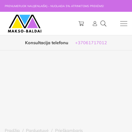
PRENUMERUOK NAUJIENLAIŠKĮ – NUOLAIDA 5% ATRINKTOMS PREKĖMS!
Konsultacija telefonu
+37061717012
Pradžia
/
Parduotuvė
/
Prieškambaris