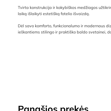
Tvirta konstrukcija ir kokybiškos medžiagos užtikr
laiką išlaikyti estetišką fotelio išvaizdą.
Dėl savo komforto, funkcionalumo ir modernaus di
ieškantiems stilingo ir praktiško baldo svetainei, d
Panašios prekės