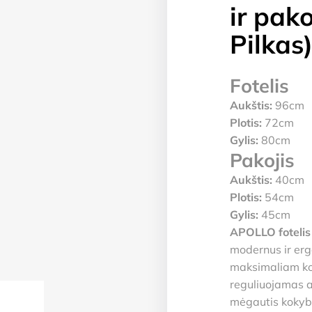
ir pak
Pilkas
Fotelis
Aukštis:
96cm
Plotis:
72cm
Gylis:
80cm
Pakojis
Aukštis:
40cm
Plotis:
54cm
Gylis:
45cm
APOLLO fotelis 
modernus ir er
maksimaliam kom
reguliuojamas at
mėgautis kokybi