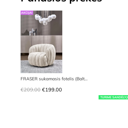
AKCIJA!
FRASER sukamasis fotelis (Balt…
Original
Current
€
209.00
€
199.00
price
price
TURIME SANDĖLYJ
was:
is:
€209.00.
€199.00.