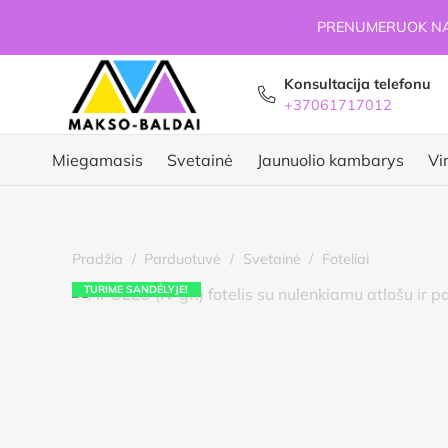
PRENUMERUOK NAU
Konsultacija telefonu
+37061717012
Miegamasis
Svetainė
Jaunuolio kambarys
Vi
Pradžia
/
Parduotuvė
/
Svetainė
/
Foteliai
TURIME SANDĖLYJE!