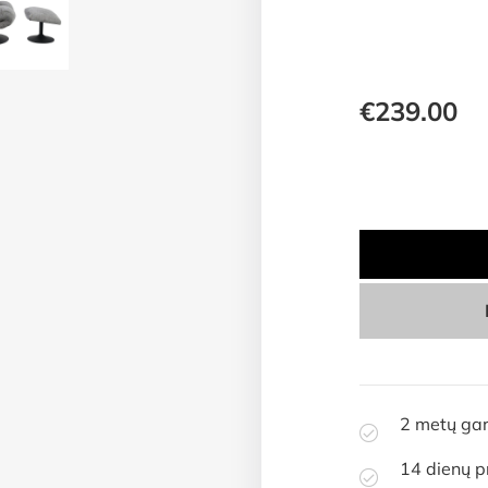
€
239.00
2 metų gar
14 dienų p