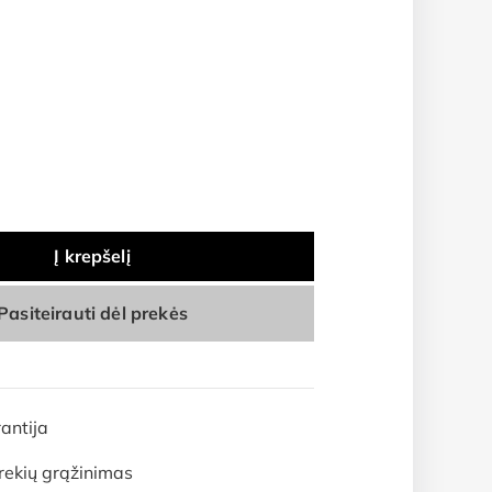
Į krepšelį
Pasiteirauti dėl prekės
antija
rekių grąžinimas