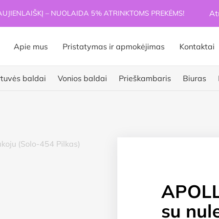
At
JIENLAIŠKĮ – NUOLAIDA 5% ATRINKTOMS PREKĖMS!
Apie mus
Pristatymas ir apmokėjimas
Kontaktai
rtuvės baldai
Vonios baldai
Prieškambaris
Biuras
APOLLO
su nul