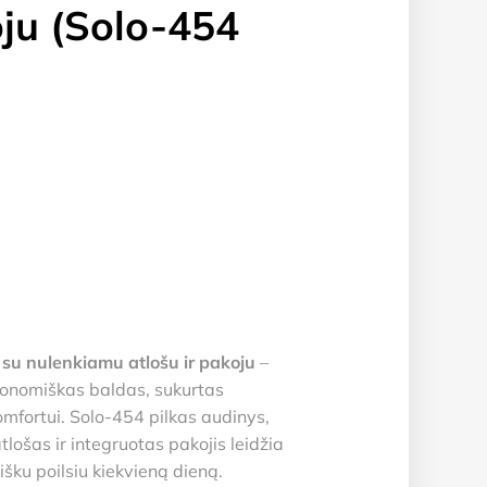
oju (Solo-454
)
su nulenkiamu atlošu ir pakoju
–
gonomiškas baldas, sukurtas
fortui. Solo-454 pilkas audinys,
lošas ir integruotas pakojis leidžia
šku poilsiu kiekvieną dieną.