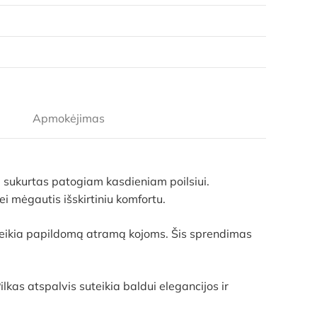
Apmokėjimas
s, sukurtas patogiam kasdieniam poilsiui.
i mėgautis išskirtiniu komfortu.
suteikia papildomą atramą kojoms. Šis sprendimas
kas atspalvis suteikia baldui elegancijos ir