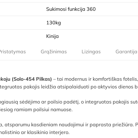
Sukimosi funkcija 360
130kg
Kinija
Pristatymas
Grąžinimas
Lizingas
Garantija
akoju (Solo-454 Pilkas)
– tai modernus ir komfortiškas foteli
egruotas pakojis leidžia atsipalaiduoti po aktyvios dienos be
ogiausią sėdėjimo ar poilsio padėtį, o integruotas pakojis 
 tiesiog ramiam poilsiui namuose.
 atsparumu kasdieniam naudojimui ir paprasta priežiūra. Pil
istinio ar klasikinio interjero.