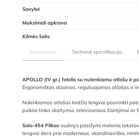
Savybė
Maksimali apkrova
Kilmės šalis
Aprašymas
Techninė specifikacija
APOLLO (IV gr.) fotelis su nulenkiamu atlošu ir p
Ergonomiškas dizainas, reguliuojamas atlošas ir int
Nulenkiamas atlošas leidžia lengvai pasirinkti pat
puikiai tinka skaitymui, televizoriaus žiūrėjimui ar
Solo-454 Pilkas
audinys pasižymi malonia tekstūra,
lengvai dera prie modernaus, skandinaviško, minimal