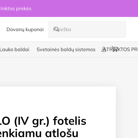
rinktos prekės
Dovanų kuponai
Lauko baldai
Svetainės baldų sistemos
ATRINKTOS PR
 (IV gr.) fotelis
enkiamu atlošu