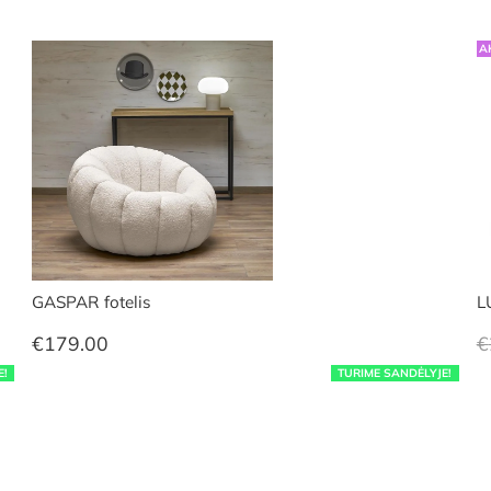
A
GASPAR fotelis
L
€
179.00
€
E!
TURIME SANDĖLYJE!