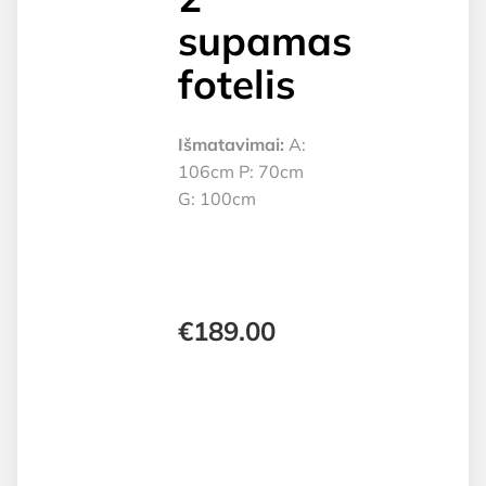
supamas
fotelis
Išmatavimai:
A:
106cm P: 70cm
G: 100cm
€
189.00