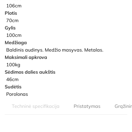
106cm
Plotis
70cm
Gylis
100cm
Medžiaga
Baldinis audinys. Medžio masyvas. Metalas.
Maksimali apkrova
100kg
Sėdimos dalies aukštis
46cm
Sudėtis
Porolonas
Techninė specifikacija
Pristatymas
Grąžin