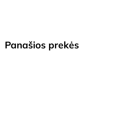
Panašios prekės
AKCIJA!
TURIME SANDĖLYJE!