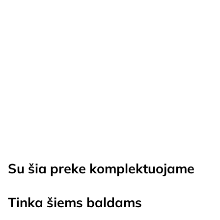
TURIME SANDĖLYJE!
JAMAL fotelis-reglaineris (Rus…
€
269.00
Su šia preke komplektuojame
Tinka šiems baldams