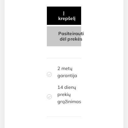
Į
krepšelį
Pasiteirauti
dėl prekės
2 metų
garantija
14 dienų
prekių
grąžinimas