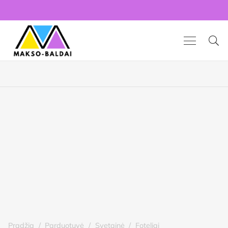
Pradžia
/
Parduotuvė
/
Svetainė
/
Foteliai