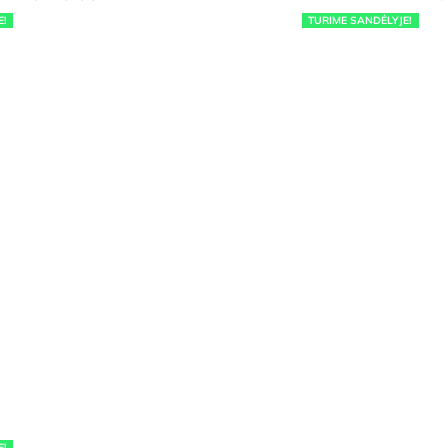
E!
TURIME SANDĖLYJE!
E!