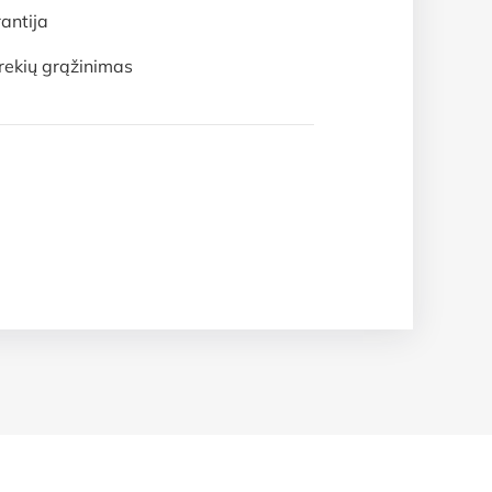
antija
rekių grąžinimas