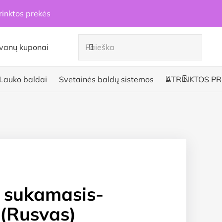
rinktos prekės
vanų kuponai
Lauko baldai
Svetainės baldų sistemos
ATRINKTOS PR
 sukamasis-
s (Rusvas)