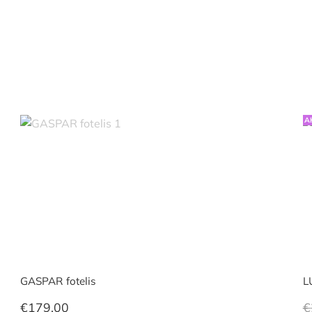
A
GASPAR fotelis
L
€
179.00
€