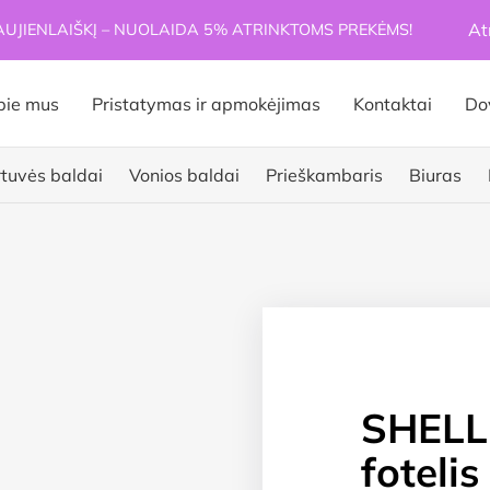
At
JIENLAIŠKĮ – NUOLAIDA 5% ATRINKTOMS PREKĖMS!
pie mus
Pristatymas ir apmokėjimas
Kontaktai
Do
rtuvės baldai
Vonios baldai
Prieškambaris
Biuras
SHELL
foteli