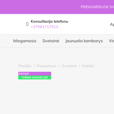
PRENUMERUOK NAU
Konsultacija telefonu
A
+37061717012
Miegamasis
Svetainė
Jaunuolio kambarys
Vi
Pradžia
/
Parduotuvė
/
Svetainė
/
Foteliai
AKCIJA!
TURIME SANDĖLYJE!