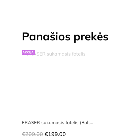
Panašios prekės
AKCIJA!
FRASER sukamasis fotelis (Balt…
Original
Current
€
209.00
€
199.00