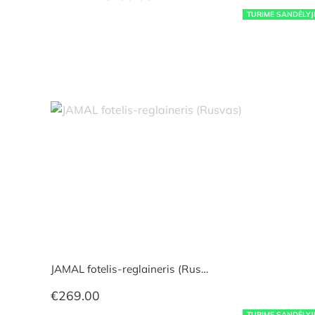
price
price
TURIME SANDĖLYJ
was:
is:
€209.00.
€199.00.
JAMAL fotelis-reglaineris (Rus…
€
269.00
TURIME SANDĖLYJ