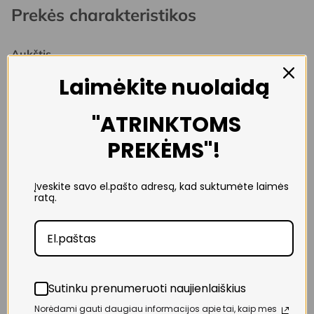
Prekės charakteristikos
Aukštis
91cm
Laimėkite nuolaidą
Plotis
248cm
"ATRINKTOMS
Gylis
109cm
PREKĖMS"!
Miegamoji dalis
198cm x 152cm
Įveskite savo el.pašto adresą, kad suktumėte laimės
Medžiaga
ratą.
Baldinis audinys
Sudėtis
Porolonas
Miegamas mechanizmas
Automatinis
Sutinku prenumeruoti naujienlaiškius
Patalynės dėžė
Norėdami gauti daugiau informacijos apie tai, kaip mes