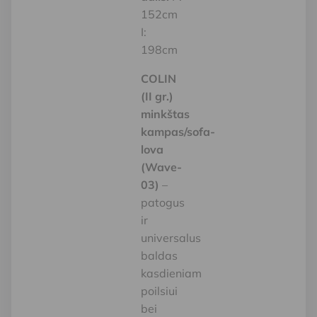
152cm
I:
198cm
COLIN
(II gr.)
minkštas
kampas/sofa-
lova
(Wave-
03)
–
patogus
ir
universalus
baldas
kasdieniam
poilsiui
bei