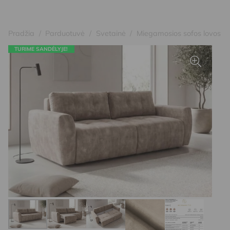
Pradžia
/
Parduotuvė
/
Svetainė
/
Miegamosios sofos lovos
TURIME SANDĖLYJE!