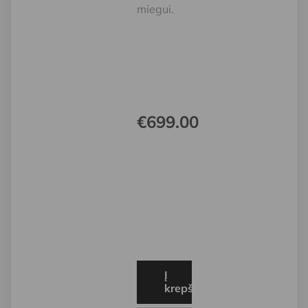
miegui.
€
699.00
Į
krepšelį