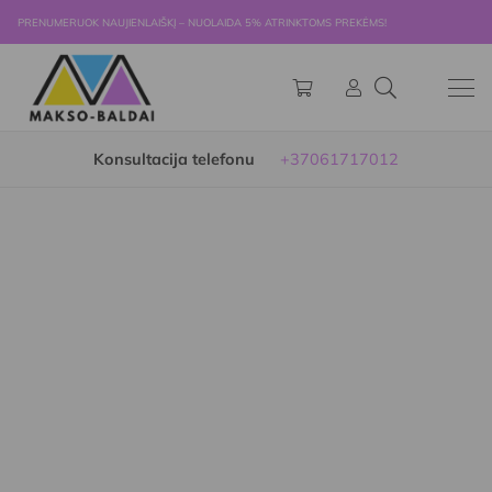
PRENUMERUOK NAUJIENLAIŠKĮ – NUOLAIDA 5% ATRINKTOMS PREKĖMS!
Konsultacija telefonu
+37061717012