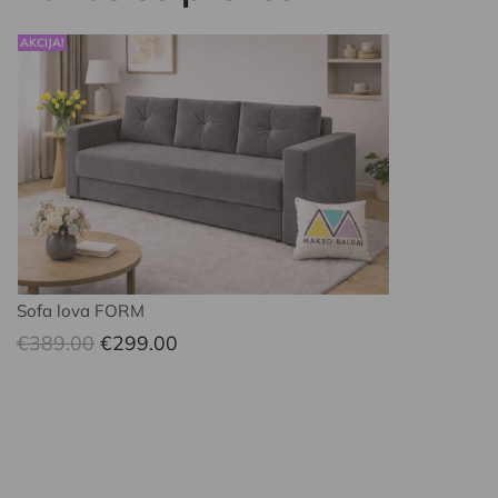
AKCIJA!
Sofa lova FORM
Original
Current
€
389.00
€
299.00
price
price
was:
is:
€389.00.
€299.00.