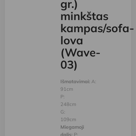
gr.)
minkštas
kampas/sofa-
lova
(Wave-
03)
Išmatavimai:
A:
91cm
P:
248cm
G:
109cm
Miegamoji
dalis:
P: