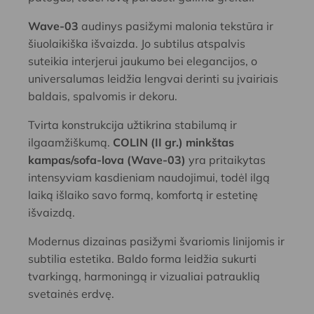
Wave-03
audinys pasižymi malonia tekstūra ir
šiuolaikiška išvaizda. Jo subtilus atspalvis
suteikia interjerui jaukumo bei elegancijos, o
universalumas leidžia lengvai derinti su įvairiais
baldais, spalvomis ir dekoru.
Tvirta konstrukcija užtikrina stabilumą ir
ilgaamžiškumą.
COLIN (II gr.) minkštas
kampas/sofa-lova (Wave-03)
yra pritaikytas
intensyviam kasdieniam naudojimui, todėl ilgą
laiką išlaiko savo formą, komfortą ir estetinę
išvaizdą.
Modernus dizainas pasižymi švariomis linijomis ir
subtilia estetika. Baldo forma leidžia sukurti
tvarkingą, harmoningą ir vizualiai patrauklią
svetainės erdvę.