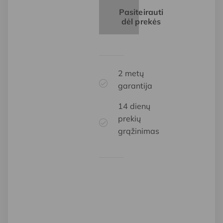
Pasiteirauti
dėl prekės
2 metų
garantija
14 dienų
prekių
grąžinimas