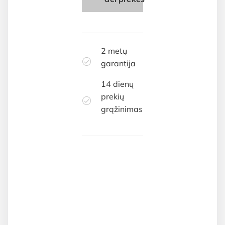
2 metų
garantija
14 dienų
prekių
grąžinimas