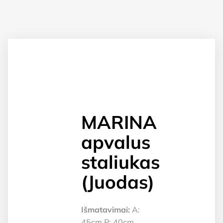
MARINA
apvalus
staliukas
(Juodas)
Išmatavimai:
A:
45cm P: 40cm