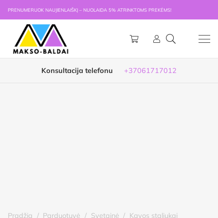
PRENUMERUOK NAUJIENLAIŠKĮ – NUOLAIDA 5% ATRINKTOMS PREKĖMS!
Konsultacija telefonu
+37061717012
Pradžia
/
Parduotuvė
/
Svetainė
/
Kavos staliukai