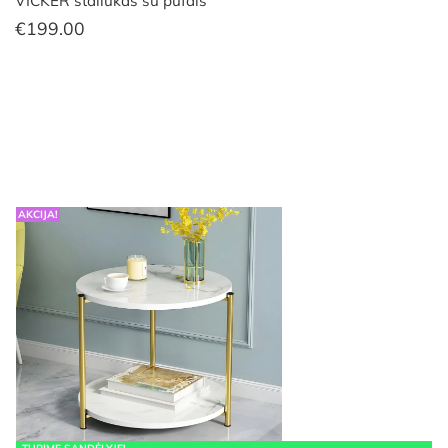
VICKER staliukas su pufais
€
199.00
AKCIJA!