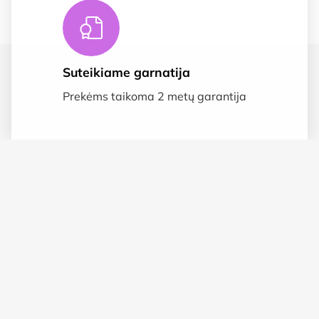
Suteikiame garnatija
Prekėms taikoma 2 metų garantija
Saugus apmokėjimas
SSL duomenų apsauga