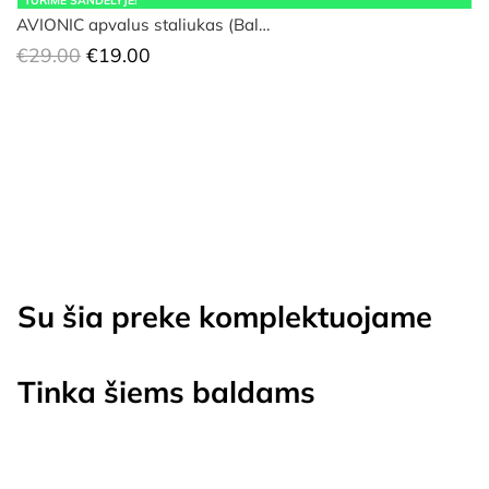
TURIME SANDĖLYJE!
AVIONIC apvalus staliukas (Bal…
Original
Current
€
29.00
€
19.00
price
price
was:
is:
€29.00.
€19.00.
Su šia preke komplektuojame
Tinka šiems baldams