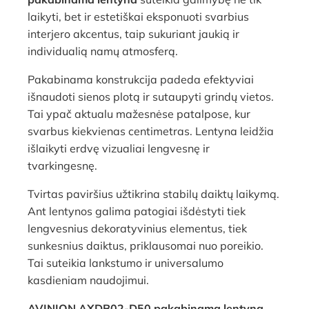
laikyti, bet ir estetiškai eksponuoti svarbius
interjero akcentus, taip sukuriant jaukią ir
individualią namų atmosferą.
Pakabinama konstrukcija padeda efektyviai
išnaudoti sienos plotą ir sutaupyti grindų vietos.
Tai ypač aktualu mažesnėse patalpose, kur
svarbus kiekvienas centimetras. Lentyna leidžia
išlaikyti erdvę vizualiai lengvesnę ir
tvarkingesnę.
Tvirtas paviršius užtikrina stabilų daiktų laikymą.
Ant lentynos galima patogiai išdėstyti tiek
lengvesnius dekoratyvinius elementus, tiek
sunkesnius daiktus, priklausomai nuo poreikio.
Tai suteikia lankstumo ir universalumo
kasdieniam naudojimui.
AVINION AXDB02-D50 pakabinama lentyna