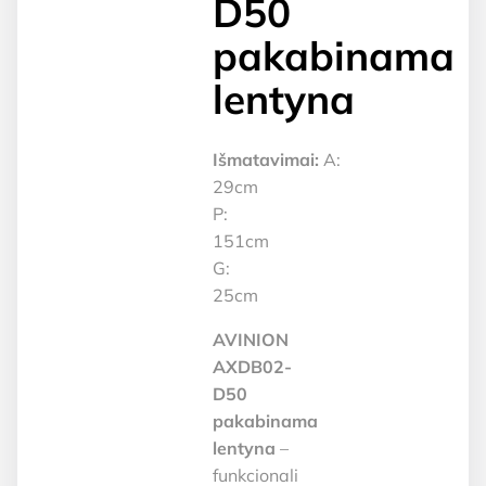
D50
pakabinama
lentyna
Išmatavimai:
A:
29cm
P:
151cm
G:
25cm
AVINION
AXDB02-
D50
pakabinama
lentyna
–
funkcionali