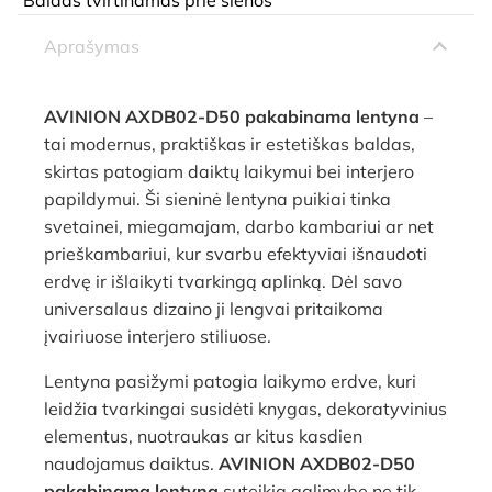
Aprašymas
AVINION AXDB02-D50 pakabinama lentyna
–
tai modernus, praktiškas ir estetiškas baldas,
skirtas patogiam daiktų laikymui bei interjero
papildymui. Ši sieninė lentyna puikiai tinka
svetainei, miegamajam, darbo kambariui ar net
prieškambariui, kur svarbu efektyviai išnaudoti
erdvę ir išlaikyti tvarkingą aplinką. Dėl savo
universalaus dizaino ji lengvai pritaikoma
įvairiuose interjero stiliuose.
Lentyna pasižymi patogia laikymo erdve, kuri
leidžia tvarkingai susidėti knygas, dekoratyvinius
elementus, nuotraukas ar kitus kasdien
naudojamus daiktus.
AVINION AXDB02-D50
pakabinama lentyna
suteikia galimybę ne tik