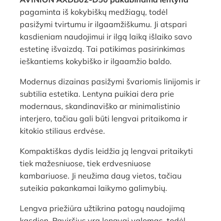
pagaminta iš kokybiškų medžiagų, todėl
pasižymi tvirtumu ir ilgaamžiškumu. Ji atspari
kasdieniam naudojimui ir ilgą laiką išlaiko savo
estetinę išvaizdą. Tai patikimas pasirinkimas
ieškantiems kokybiško ir ilgaamžio baldo.
Modernus dizainas pasižymi švariomis linijomis ir
subtilia estetika. Lentyna puikiai dera prie
modernaus, skandinaviško ar minimalistinio
interjero, tačiau gali būti lengvai pritaikoma ir
kitokio stiliaus erdvėse.
Kompaktiškas dydis leidžia ją lengvai pritaikyti
tiek mažesniuose, tiek erdvesniuose
kambariuose. Ji neužima daug vietos, tačiau
suteikia pakankamai laikymo galimybių.
Lengva priežiūra užtikrina patogų naudojimą
kasdien. Paviršius yra lengvai valomas, todėl