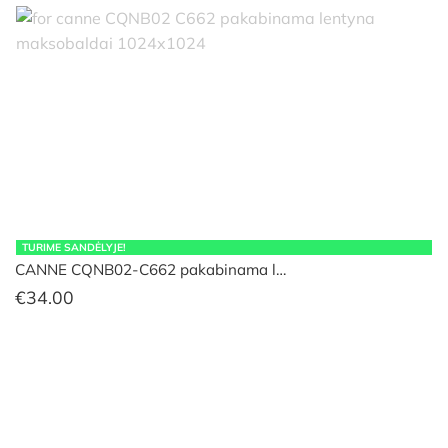
TURIME SANDĖLYJE!
CANNE CQNB02-C662 pakabinama l…
€
34.00