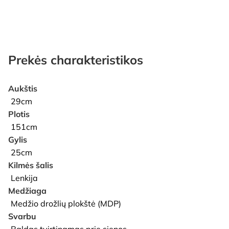
Prekės charakteristikos
Aukštis
29cm
Plotis
151cm
Gylis
25cm
Kilmės šalis
Lenkija
Medžiaga
Medžio drožlių plokštė (MDP)
Svarbu
Baldas tvirtinamas prie sienos