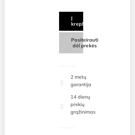
Į
krepšelį
Pasiteirauti
dėl prekės
2 metų
garantija
14 dienų
prekių
grąžinimas