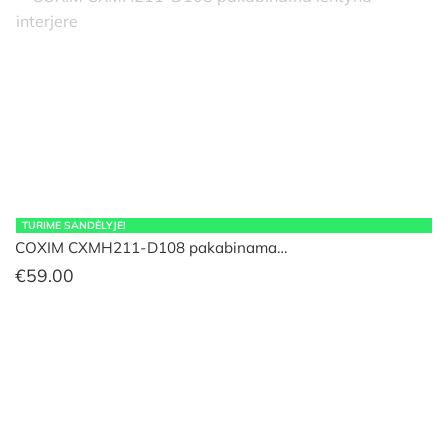
TURIME SANDĖLYJE!
COXIM CXMH211-D108 pakabinama…
€
59.00