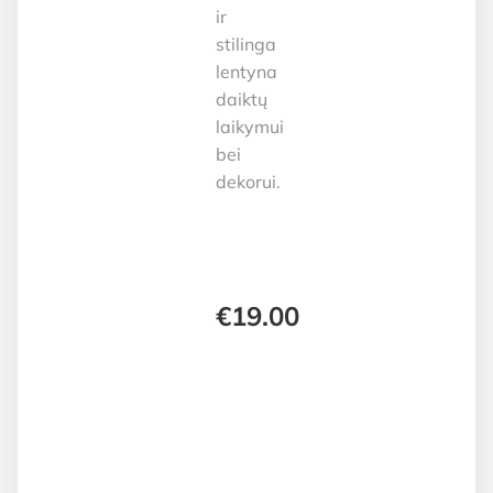
ir
stilinga
lentyna
daiktų
laikymui
bei
dekorui.
€
19.00