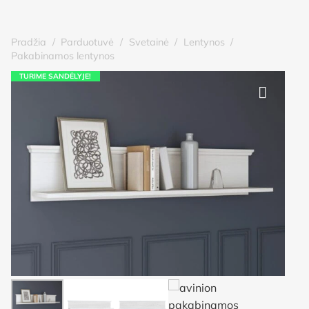
Pradžia
/
Parduotuvė
/
Svetainė
/
Lentynos
/
Pakabinamos lentynos
TURIME SANDĖLYJE!