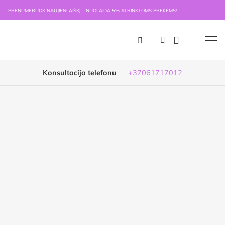
PRENUMERUOK NAUJIENLAIŠKĮ – NUOLAIDA 5% ATRINKTOMS PREKĖMS!
Konsultacija telefonu
+37061717012