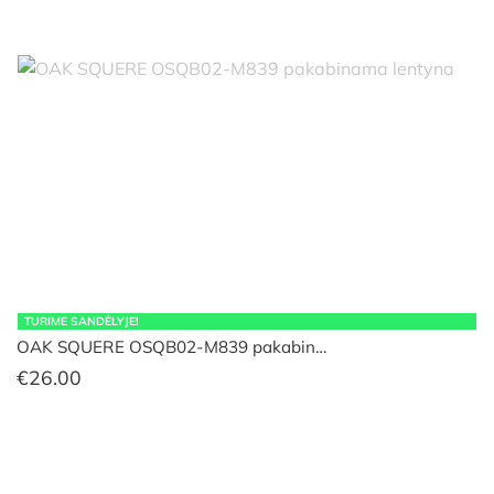
TURIME SANDĖLYJE!
OAK SQUERE OSQB02-M839 pakabin…
€
26.00