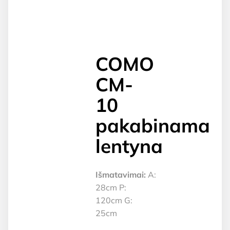
COMO
CM-
10
pakabinama
lentyna
Išmatavimai:
A:
28cm P:
120cm G:
25cm