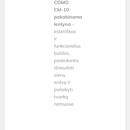
COMO
CM-10
pakabinama
lentyna
–
estetiškas
ir
funkcionalus
baldas,
padedantis
išnaudoti
sienų
erdvę ir
palaikyti
tvarką
namuose.