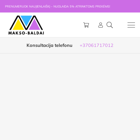
PRENUMERUOK NAUJIENLAIŠKĮ – NUOLAIDA 5% ATRINKTOMS PREKĖMS!
Konsultacija telefonu
+37061717012