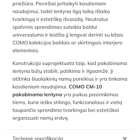
priežiūra. Paviršiai pritaikyti kasdieniam
naudojimui, todėl lentyna ilgą laiką išlaiko
tvarkingą ir estetišką išvaizdą. Neutralus
spalvinis sprendimas suteikia baldui
universalumo ir leidžia jį lengvai derinti su kitais
COMO kolekcijos baldais ar skirtingais interjero
elementais.
Konstrukcija suprojektuota taip, kad pakabinama
lentyna būtų stabili, patikima ir ilgaamžė. Ji
atitinka šiuolaikinių namų poreikius ir yra tinkama
kasdieniam naudojimui.
COMO CM-10
pakabinama lentyna
yra puikus pasirinkimas
tiems, kurie ieško stilingo, funkcionalaus ir vietą
taupančio sprendimo tvarkingai bei estetiškai
organizuoti namų erdvę.
Techninė specifikacija