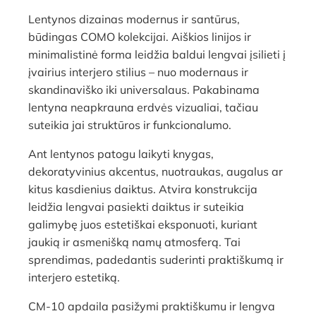
Lentynos dizainas modernus ir santūrus,
būdingas COMO kolekcijai. Aiškios linijos ir
minimalistinė forma leidžia baldui lengvai įsilieti į
įvairius interjero stilius – nuo modernaus ir
skandinaviško iki universalaus. Pakabinama
lentyna neapkrauna erdvės vizualiai, tačiau
suteikia jai struktūros ir funkcionalumo.
Ant lentynos patogu laikyti knygas,
dekoratyvinius akcentus, nuotraukas, augalus ar
kitus kasdienius daiktus. Atvira konstrukcija
leidžia lengvai pasiekti daiktus ir suteikia
galimybę juos estetiškai eksponuoti, kuriant
jaukią ir asmenišką namų atmosferą. Tai
sprendimas, padedantis suderinti praktiškumą ir
interjero estetiką.
CM-10 apdaila pasižymi praktiškumu ir lengva