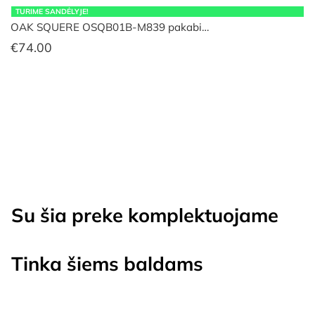
TURIME SANDĖLYJE!
OAK SQUERE OSQB01B-M839 pakabi…
€
74.00
Su šia preke komplektuojame
Tinka šiems baldams