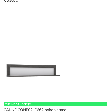
€
59.00
TURIME SANDĖLYJE!
CANNE CQNB02-C662 pakabinama l…