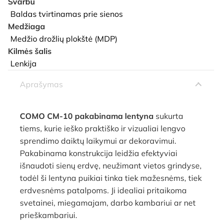
Svarbu
Baldas tvirtinamas prie sienos
Medžiaga
Medžio drožlių plokštė (MDP)
Kilmės šalis
Lenkija
Aprašymas
COMO CM-10 pakabinama lentyna
sukurta
tiems, kurie ieško praktiško ir vizualiai lengvo
sprendimo daiktų laikymui ar dekoravimui.
Pakabinama konstrukcija leidžia efektyviai
išnaudoti sienų erdvę, neužimant vietos grindyse,
todėl ši lentyna puikiai tinka tiek mažesnėms, tiek
erdvesnėms patalpoms. Ji idealiai pritaikoma
svetainei, miegamajam, darbo kambariui ar net
prieškambariui.