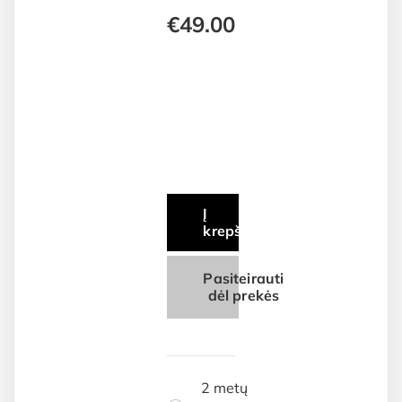
€
49.00
Į
krepšelį
Pasiteirauti
dėl prekės
2 metų