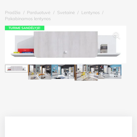
Pradžia
/
Parduotuvė
/
Svetainė
/
Lentynos
/
Pakabinamos lentynos
TURIME SANDĖLYJE!