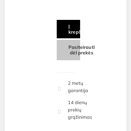
Į
krepšelį
Pasiteirauti
dėl prekės
2 metų
garantija
14 dienų
prekių
grąžinimas