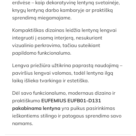
erdvėse – kaip dekoratyvinę lentyną svetainėje,
knygų lentyną darbo kambaryje ar praktišką
sprendimą miegamajame.
Kompaktiškas dizainas leidžia lentyną lengvai
integruoti į esamą interjerą, nesukuriant
vizualinio perkrovimo, tačiau suteikiant
papildomo funkcionalumo.
Lengva priežiūra užtikrina paprastą naudojimą –
paviršius lengvai valomas, todėl lentyna ilgą
laiką išlieka tvarkinga ir estetiška.
Dėl savo funkcionalumo, modernaus dizaino ir
praktiškumo
EUFEMIUS EUFB01-D131
pakabinama lentyna
yra puikus pasirinkimas
ieškantiems stilingo ir patogaus sprendimo savo
namams.