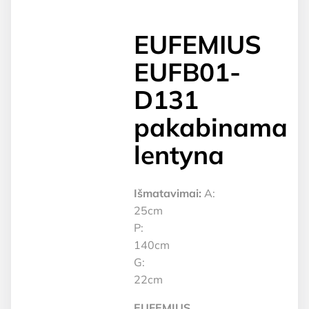
EUFEMIUS
EUFB01-
D131
pakabinama
lentyna
Išmatavimai:
A:
25cm
P:
140cm
G:
22cm
EUFEMIUS