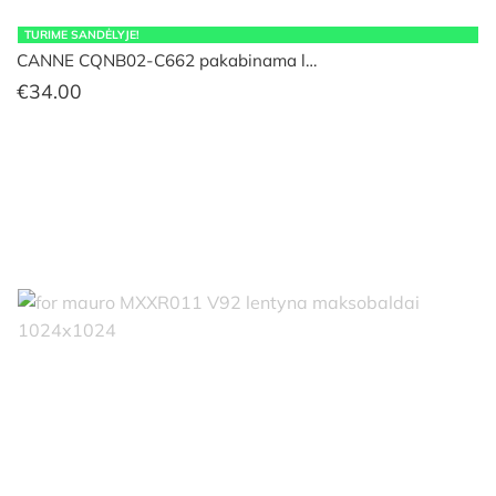
TURIME SANDĖLYJE!
CANNE CQNB02-C662 pakabinama l…
€
34.00