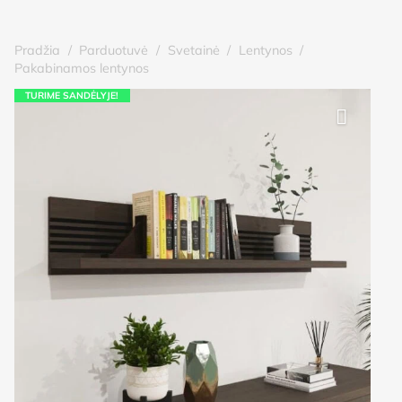
Pradžia
/
Parduotuvė
/
Svetainė
/
Lentynos
/
Pakabinamos lentynos
TURIME SANDĖLYJE!