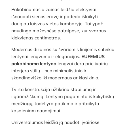
Pakabinamas dizainas leidžia efektyviai
išnaudoti sienos erdvę ir padeda išlaikyti
daugiau laisvos vietos kambaryje. Tai ypač
naudinga mažesnėse patalpose, kur svarbus
kiekvienas centimetras.
Modernus dizainas su švariomis linijomis suteikia
lentynai lengvumo ir elegancijos.
EUFEMIUS
pakabinama lentyna
lengvai dera prie įvairių
interjero stilių – nuo minimalistinio ir
skandinaviško iki modernaus ar klasikinio.
Tvirta konstrukcija užtikrina stabilumą ir
ilgaamžiškumą. Lentyna pagaminta iš kokybiškų
medžiagų, todėl yra patikima ir pritaikyta
kasdieniam naudojimui.
Universalumas leidžia ją naudoti įvairiose