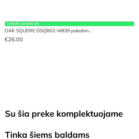
TURIME SANDĖLYJE!
OAK SQUERE OSQB02-M839 pakabin…
€
26.00
Su šia preke komplektuojame
Tinka šiems baldams