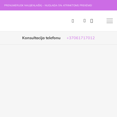
PRENUMERUOK NAUJIENLAIŠKĮ – NUOLAIDA 5% ATRINKTOMS PREKĖMS!
Konsultacija telefonu
+37061717012