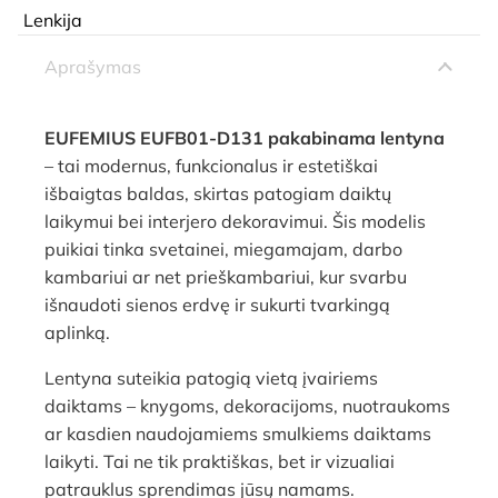
Lenkija
Aprašymas
EUFEMIUS EUFB01-D131 pakabinama lentyna
– tai modernus, funkcionalus ir estetiškai
išbaigtas baldas, skirtas patogiam daiktų
laikymui bei interjero dekoravimui. Šis modelis
puikiai tinka svetainei, miegamajam, darbo
kambariui ar net prieškambariui, kur svarbu
išnaudoti sienos erdvę ir sukurti tvarkingą
aplinką.
Lentyna suteikia patogią vietą įvairiems
daiktams – knygoms, dekoracijoms, nuotraukoms
ar kasdien naudojamiems smulkiems daiktams
laikyti. Tai ne tik praktiškas, bet ir vizualiai
patrauklus sprendimas jūsų namams.