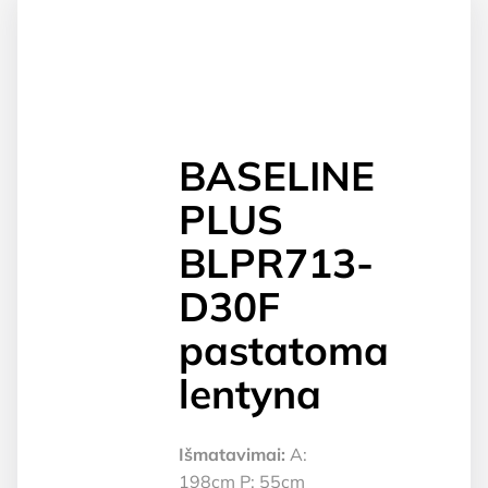
BASELINE
PLUS
BLPR713-
D30F
pastatoma
lentyna
Išmatavimai:
A:
198cm P: 55cm