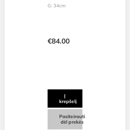
G: 34cm
€
84.00
Į
krepšelį
Pasiteirauti
dėl prekės