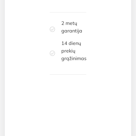
2 metų
garantija
14 dienų
prekių
grąžinimas