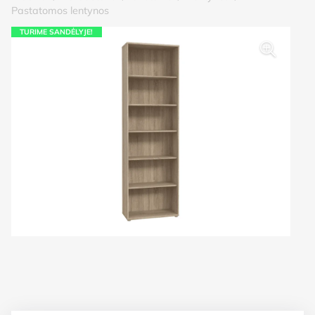
Pastatomos lentynos
TURIME SANDĖLYJE!