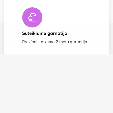
Suteikiame garnatija
Prekėms taikoma 2 metų garantija
Saugus apmokėjimas
SSL duomenų apsauga