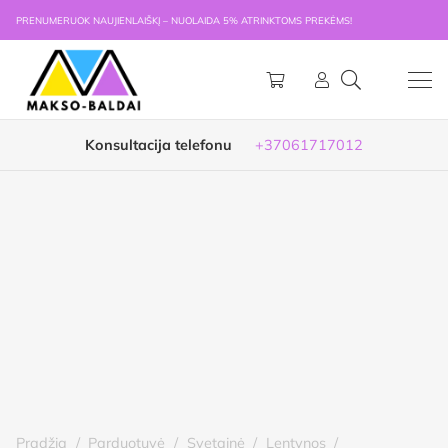
PRENUMERUOK NAUJIENLAIŠKĮ – NUOLAIDA 5% ATRINKTOMS PREKĖMS!
Konsultacija telefonu
+37061717012
Pradžia
/
Parduotuvė
/
Svetainė
/
Lentynos
/