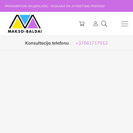
PRENUMERUOK NAUJIENLAIŠKĮ – NUOLAIDA 5% ATRINKTOMS PREKĖMS!
Konsultacija telefonu
+37061717012