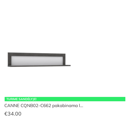
TURIME SANDĖLYJE!
CANNE CQNB02-C662 pakabinama l…
€
34.00