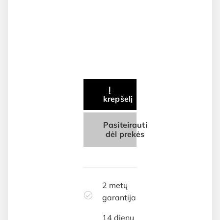
Į
krepšelį
Pasiteirauti
dėl prekės
2 metų
garantija
14 dienų