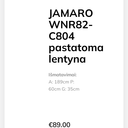
JAMARO
WNR82-
C804
pastatoma
lentyna
Išmatavimai:
A: 189cm P:
60cm G: 35cm
€
89.00