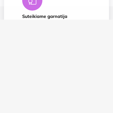
Suteikiame garnatija
Prekėms taikoma 2 metų garantija
Saugus apmokėjimas
SSL duomenų apsauga