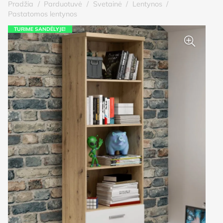
Pradžia
/
Parduotuvė
/
Svetainė
/
Lentynos
/
Pastatomos lentynos
TURIME SANDĖLYJE!