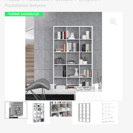
Pastatomos lentynos
TURIME SANDĖLYJE!