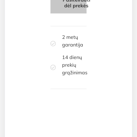
dėl prekės
2 metų
garantija
14 dienų
prekių
grąžinimas