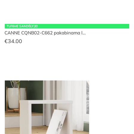
TURIME SANDĖLYJE!
CANNE CQNB02-C662 pakabinama l…
€
34.00