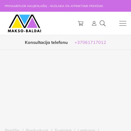
PRENUMERUOK NAUJIENLAIŠKĮ – NUOLAIDA 5% ATRINKTOMS PREKĖMS!
Konsultacija telefonu
+37061717012
Pradžia
/
Parduotuvė
/
Svetainė
/
Lentynos
/