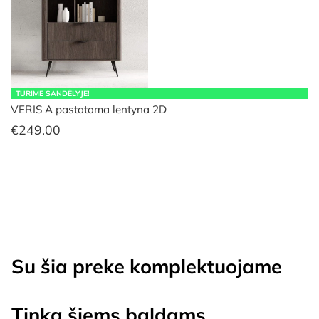
TURIME SANDĖLYJE!
VERIS A pastatoma lentyna 2D
€
249.00
Su šia preke komplektuojame
Tinka šiems baldams