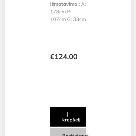
Išmatavimai:
A:
178cm P:
107cm G: 33cm
€
124.00
Į
krepšelį
Pasiteirauti