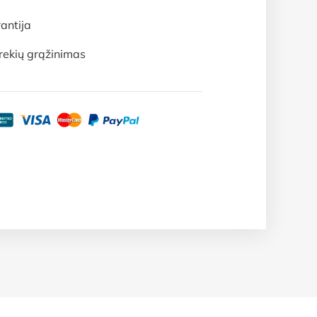
antija
rekių grąžinimas