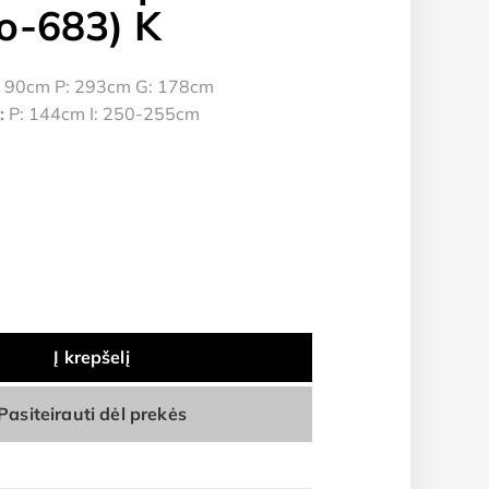
o-683) K
 90cm P: 293cm G: 178cm
:
P: 144cm I: 250-255cm
Į krepšelį
Pasiteirauti dėl prekės