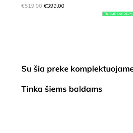
Original
Current
€
519.00
€
399.00
price
price
TURIME SANDĖLYJ
was:
is:
€519.00.
€399.00.
Su šia preke komplektuojam
Tinka šiems baldams