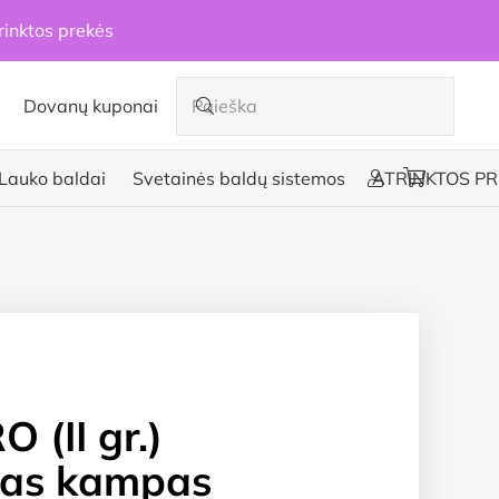
rinktos prekės
Dovanų kuponai
Lauko baldai
Svetainės baldų sistemos
ATRINKTOS PR
 (II gr.)
tas kampas