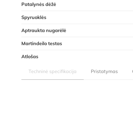
Patalynės dėžė
Spyruoklės
Aptraukta nugarėlė
Martindeilo testas
Atlošas
Techninė specifikacija
Pristatymas