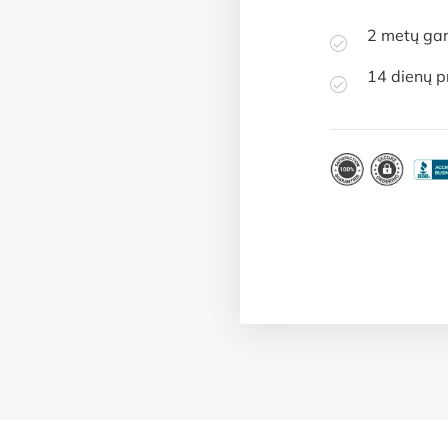
2 metų gar
14 dienų p