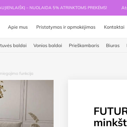
At
JIENLAIŠKĮ – NUOLAIDA 5% ATRINKTOMS PREKĖMS!
Apie mus
Pristatymas ir apmokėjimas
Kontaktai
rtuvės baldai
Vonios baldai
Prieškambaris
Biuras
miegojimo funkcija
FUTURO
minkš