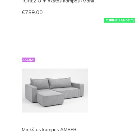
TOREZIO minkštas kampas (Manil…
€
789.00
TURIME SANDĖLYJ
AKCIJA!
Minkštas kampas AMBER