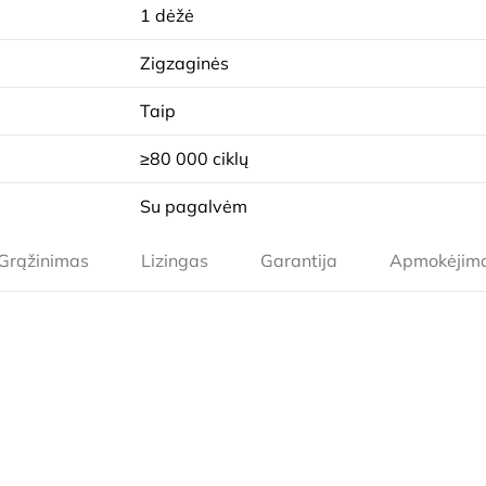
1 dėžė
Zigzaginės
Taip
≥80 000 ciklų
Su pagalvėm
Grąžinimas
Lizingas
Garantija
Apmokėjim