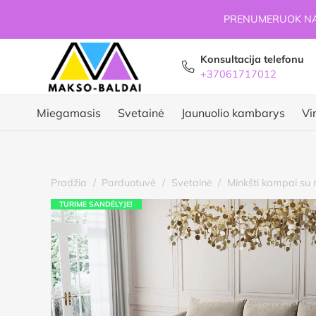
PRENUMERUOK NAU
Konsultacija telefonu
+37061717012
Miegamasis
Svetainė
Jaunuolio kambarys
Vi
Pradžia
/
Parduotuvė
/
Svetainė
/
Minkšti kampai su 
TURIME SANDĖLYJE!