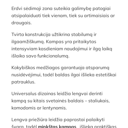
Erdvi sėdimoji zona suteikia galimybę patogiai
atsipalaiduoti tiek vienam, tiek su artimaisiais ar
draugais.
Tvirta konstrukcija užtikrina stabilumą ir
ilgaamžiškumą. Kampas yra pritaikytas
intensyviam kasdieniam naudojimui ir ilgą laiką
išlaiko savo funkcionalumą.
Kokybiškos medžiagos garantuoja atsparumą
nusidėvėjimui, todėl baldas ilgai išlieka estetiškai
patrauklus.
Universalus dizainas leidžia lengvai derinti
kampą su kitais svetainės baldais – staliukais,
komodomis ar lentynomis.
Lengva priežiūra leidžia paprastai palaikyti
švarą, todėl
minkštas kampas
išlieka praktiškas