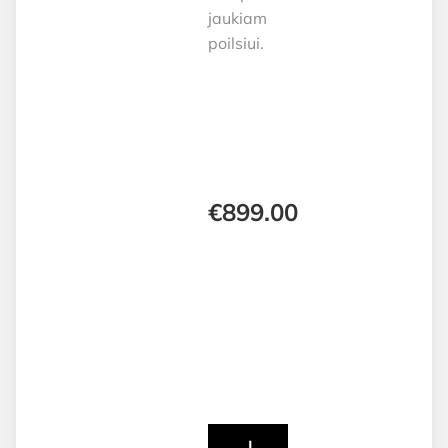
jaukiam
poilsiui.
€
899.00
Į