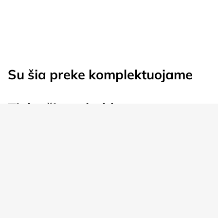
was:
is:
€519.00.
€399.00.
Su šia preke komplektuojame
Tinka šiems baldams