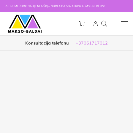
PRENUMERUOK NAUJIENLAIŠKĮ – NUOLAIDA 5% ATRINKTOMS PREKĖMS!
Konsultacija telefonu
+37061717012