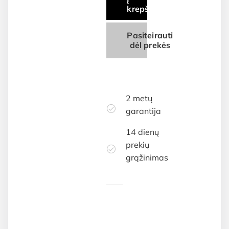
krepšelį
Pasiteirauti
dėl prekės
2 metų
garantija
14 dienų
prekių
grąžinimas