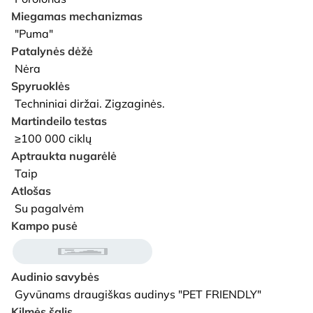
Miegamas mechanizmas
"Puma"
Patalynės dėžė
Nėra
Spyruoklės
Techniniai diržai. Zigzaginės.
Martindeilo testas
≥100 000 ciklų
Aptraukta nugarėlė
Taip
Atlošas
Su pagalvėm
Kampo pusė
Audinio savybės
Gyvūnams draugiškas audinys "PET FRIENDLY"
Kilmės šalis