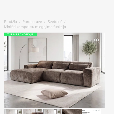
Pradžia
/
Parduotuvė
/
Svetainė
/
Minkšti kampai su miegojimo funkcija
TURIME SANDĖLYJE!