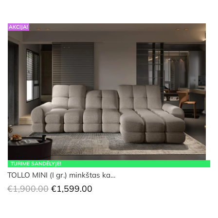
AKCIJA!
TURIME SANDĖLYJE!
TOLLO MINI (I gr.) minkštas ka…
Original
Current
€
1,900.00
€
1,599.00
price
price
was:
is: