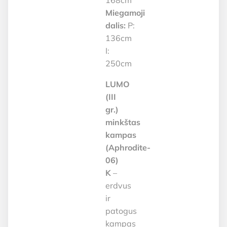
168cm
Miegamoji
dalis:
P:
136cm
I:
250cm
LUMO
(III
gr.)
minkštas
kampas
(Aphrodite-
06)
K
–
erdvus
ir
patogus
kampas