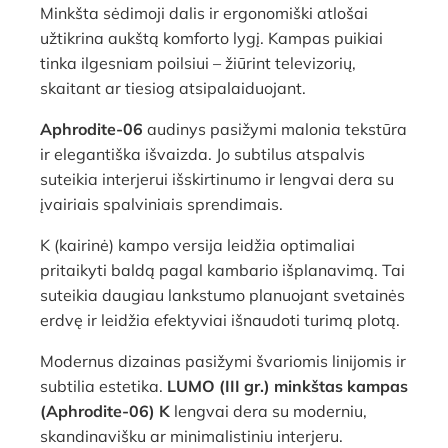
Minkšta sėdimoji dalis ir ergonomiški atlošai
užtikrina aukštą komforto lygį. Kampas puikiai
tinka ilgesniam poilsiui – žiūrint televizorių,
skaitant ar tiesiog atsipalaiduojant.
Aphrodite-06
audinys pasižymi malonia tekstūra
ir elegantiška išvaizda. Jo subtilus atspalvis
suteikia interjerui išskirtinumo ir lengvai dera su
įvairiais spalviniais sprendimais.
K (kairinė) kampo versija leidžia optimaliai
pritaikyti baldą pagal kambario išplanavimą. Tai
suteikia daugiau lankstumo planuojant svetainės
erdvę ir leidžia efektyviai išnaudoti turimą plotą.
Modernus dizainas pasižymi švariomis linijomis ir
subtilia estetika.
LUMO (III gr.) minkštas kampas
(Aphrodite-06) K
lengvai dera su moderniu,
skandinavišku ar minimalistiniu interjeru.