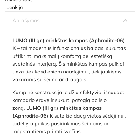
Lenkija
Aprašymas
LUMO (III gr.) minkštas kampas (Aphrodite-06)
K
– tai modernus ir funkcionalus baldas, sukurtas
užtikrinti maksimalų komfortą bei estetišką
svetainės interjerą. Šis minkštas kampas puikiai
tinka tiek kasdieniam naudojimui, tiek jaukiems
vakarams su šeima ar draugais.
Kampinė konstrukcija leidžia efektyviai išnaudoti
kambario erdvę ir sukurti patogią poilsio
zoną.
LUMO (III gr.) minkštas kampas
(Aphrodite-06) K
suteikia daug vietos sėdėjimui,
todėl yra puikus pasirinkimas šeimoms ar
mėgstantiems priimti svečius.