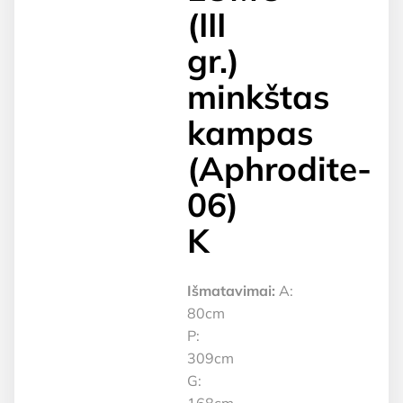
(III
gr.)
minkštas
kampas
(Aphrodite-
06)
K
Išmatavimai:
A:
80cm
P:
309cm
G: