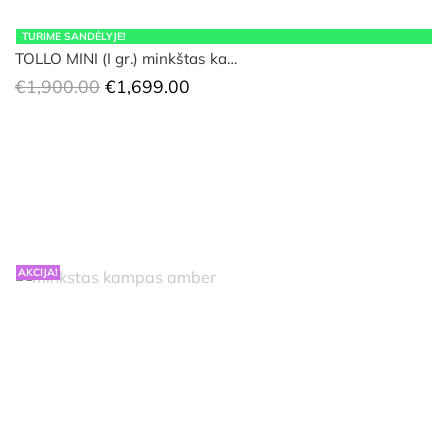
TURIME SANDĖLYJE!
TOLLO MINI (I gr.) minkštas ka…
Original
Current
€
1,900.00
€
1,699.00
price
price
was:
is:
€1,900.00.
€1,699.00.
AKCIJA!