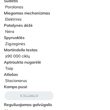
Sudėtis
Porolonas
Miegamas mechanizmas
Elektrinis
Patalynės dėžė
Nėra
Spyruoklės
Zigzaginės
Martindeilo testas
≥90 000 ciklų
Aptraukta nugarėlė
Taip
Atlošas
Stacionarus
Kampo pusė
Reguliuojamas galvūgalis