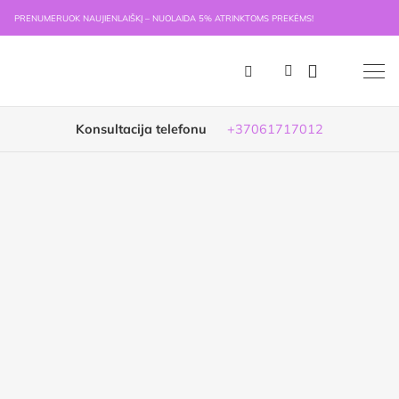
PRENUMERUOK NAUJIENLAIŠKĮ – NUOLAIDA 5% ATRINKTOMS PREKĖMS!
Konsultacija telefonu
+37061717012