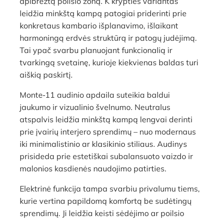
apibrėžtą poilsio zoną. K krypties variantas
leidžia minkštą kampą patogiai priderinti prie
konkretaus kambario išplanavimo, išlaikant
harmoningą erdvės struktūrą ir patogų judėjimą.
Tai ypač svarbu planuojant funkcionalią ir
tvarkingą svetainę, kurioje kiekvienas baldas turi
aiškią paskirtį.
Monte‑11 audinio apdaila suteikia baldui
jaukumo ir vizualinio švelnumo. Neutralus
atspalvis leidžia minkštą kampą lengvai derinti
prie įvairių interjero sprendimų – nuo modernaus
iki minimalistinio ar klasikinio stiliaus. Audinys
prisideda prie estetiškai subalansuoto vaizdo ir
malonios kasdienės naudojimo patirties.
Elektrinė funkcija tampa svarbiu privalumu tiems,
kurie vertina papildomą komfortą be sudėtingų
sprendimų. Ji leidžia keisti sėdėjimo ar poilsio