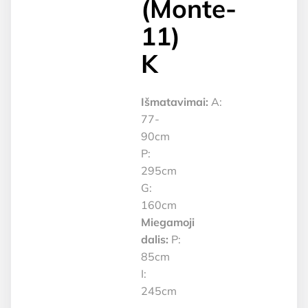
(Monte-
11)
K
Išmatavimai:
A:
77-
90cm
P:
295cm
G:
160cm
Miegamoji
dalis:
P:
85cm
I:
245cm