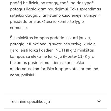
padėtį be fizinių pastangų, todėl baldas ypač
patogus ilgalaikiam naudojimui. Toks sprendimas
suteikia daugiau lankstumo kasdienėje rutinoje ir
prisideda prie aukštesnio komforto lygio
namuose.
Šis minkštas kampas padeda sukurti jaukią,
patogią ir funkcionalią svetainės erdvę, kurioje
gera leisti laiką kasdien. NUTI (II gr.) minkštas
kampas su elektrine funkcija (Monte-11) K yra
tinkamas pasirinkimas tiems, kurie ieško
modernaus, komfortiško ir apgalvoto sprendimo
namų poilsiui.
Techninė specifikacija