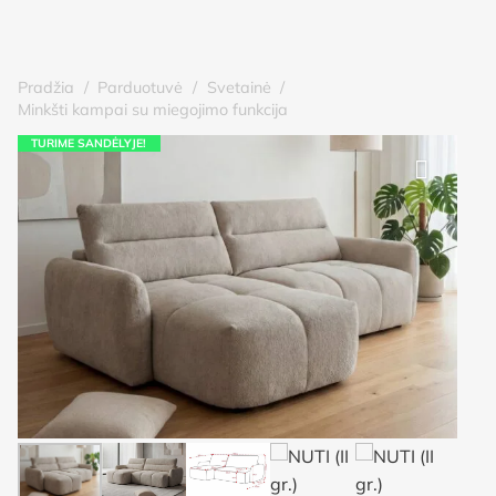
Pradžia
/
Parduotuvė
/
Svetainė
/
Minkšti kampai su miegojimo funkcija
TURIME SANDĖLYJE!