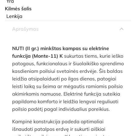
Yra
Kilmės šalis
Lenkija
Aprašymas
NUTI (II gr.) minkštas kampas su elektrine
funkcija (Monte-11) K
sukurtas tiems, kurie ieško
patogaus, funkcionalaus ir šiuolaikiško sprendimo
kasdieniam poilsiui svetainės erdvėje. Šis baldas
leidžia atsipalaiduoti po ilgos dienos, patogiai
leisti laiką su šeima ar mėgautis ramiomis poilsio
akimirkomis namuose. Elektrinė funkcija suteikia
papildomo komforto ir leidžia lengvai reguliuoti
poilsio padėtį pagal individualius poreikius.
Kampinė konstrukcija padeda optimaliai
išnaudoti patalpos erdvę ir sukurti aiškiai