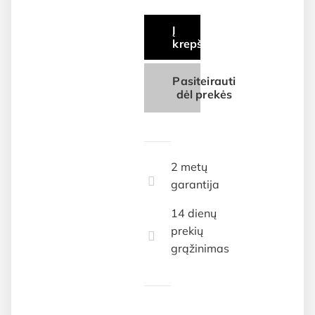
Į
krepšelį
Pasiteirauti
dėl prekės
2 metų
garantija
14 dienų
prekių
grąžinimas