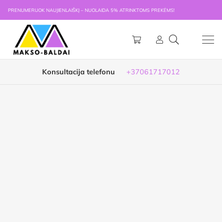
PRENUMERUOK NAUJIENLAIŠKĮ – NUOLAIDA 5% ATRINKTOMS PREKĖMS!
Konsultacija telefonu
+37061717012