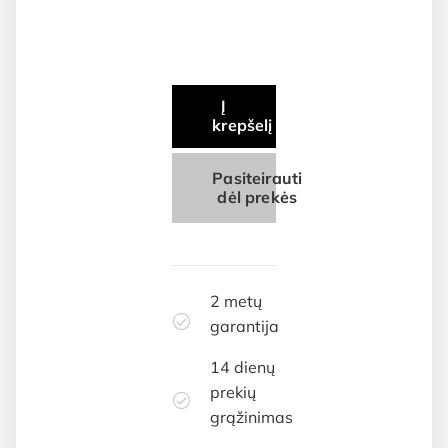
Į
krepšelį
Pasiteirauti
dėl prekės
2 metų
garantija
14 dienų
prekių
grąžinimas