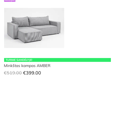
TURIME SANDĖLYJE!
Minkštas kampas AMBER
Original
Current
€
519.00
€
399.00
price
price
was:
is:
€519.00.
€399.00.