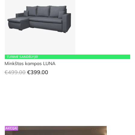
TURIME SANDĖLYJE!
Minkštas kampas LUNA
Original
Current
€
499.00
€
399.00
price
price
was:
is:
€499.00.
€399.00.
AKCIJA!