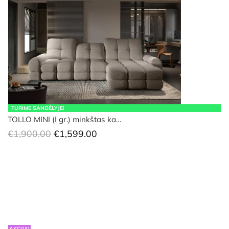
TURIME SANDĖLYJE!
TOLLO MINI (I gr.) minkštas ka…
Original
Current
€
1,900.00
€
1,599.00
price
price
was:
is:
€1,900.00.
€1,599.00.
AKCIJA!