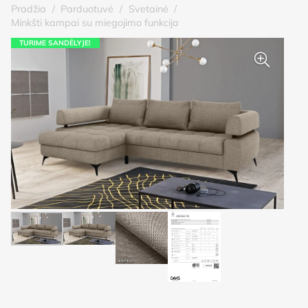
Pradžia
/
Parduotuvė
/
Svetainė
/
Minkšti kampai su miegojimo funkcija
TURIME SANDĖLYJE!