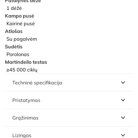
Patalynės dėžė
1 dėžė
Kampo pusė
Kairinė pusė
Atlošas
Su pagalvėm
Sudėtis
Porolonas
Martindeilo testas
≥45 000 ciklų
Techninė specifikacija
Pristatymas
Grąžinimas
Lizingas