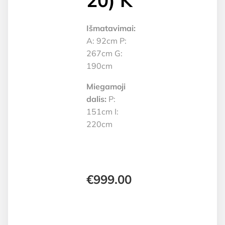
20) K
Išmatavimai:
A: 92cm P:
267cm G:
190cm
Miegamoji
dalis:
P:
151cm I:
220cm
€
999.00