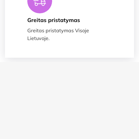
Greitas pristatymas
Greitas pristatymas Visoje
Lietuvoje.
Suteikiame garnatija
Prekėms taikoma 2 metų garantija