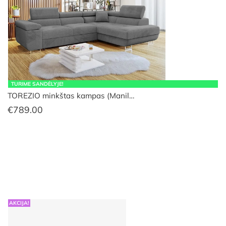
TURIME SANDĖLYJE!
TOREZIO minkštas kampas (Manil…
€
789.00
AKCIJA!