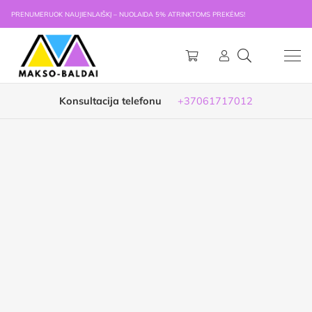
PRENUMERUOK NAUJIENLAIŠKĮ – NUOLAIDA 5% ATRINKTOMS PREKĖMS!
Konsultacija telefonu
+37061717012