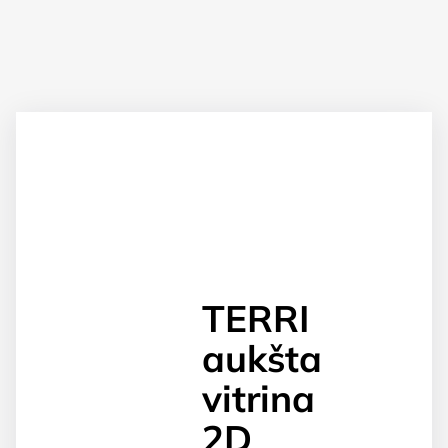
TERRI
aukšta
vitrina
2D