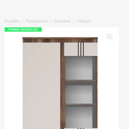
Pradžia
/
Parduotuvė
/
Svetainė
/
Vitrinos
TURIME SANDĖLYJE!