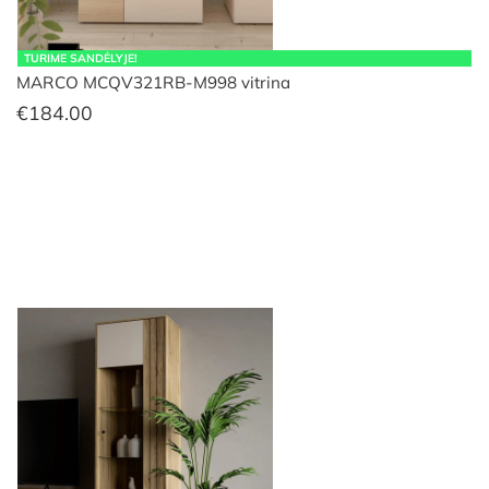
TURIME SANDĖLYJE!
MARCO MCQV321RB-M998 vitrina
€
184.00