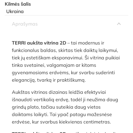
Kilmės šalis
Ukraina
Aprašymas
TERRI aukšta vitrina 2D
– tai modernus ir
funkcionalus baldas, skirtas tiek daiktų laikymui,
tiek jų estetiškam eksponavimui. Ši vitrina puikiai
tinka svetainei, valgomajam ar kitoms
gyvenamosioms erdvėms, kur svarbu suderinti
eleganciją, tvarką ir praktiškumą.
Aukštas vitrinos dizainas leidžia efektyviai
išnaudoti vertikalią erdvę, todėl ji neužima daug
grindų ploto, tačiau suteikia daug vietos
daiktams laikyti. Tai ypač patogu mažesnėse
erdvėse, kur svarbus kiekvienas centimetras.