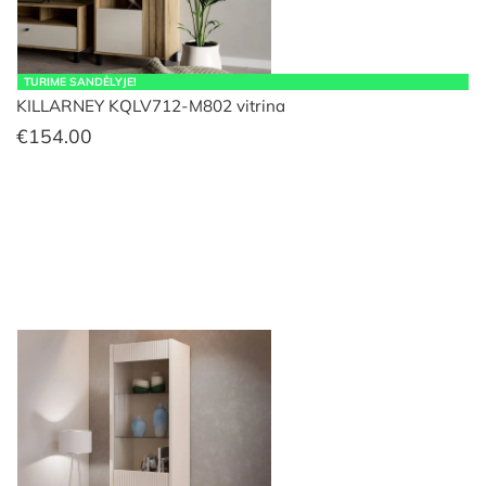
TURIME SANDĖLYJE!
KILLARNEY KQLV712-M802 vitrina
€
154.00