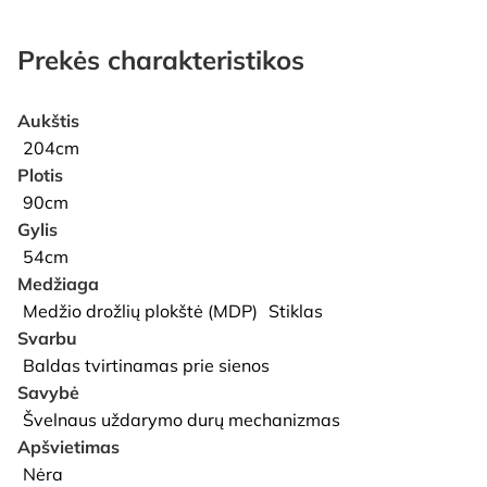
Prekės charakteristikos
Aukštis
204cm
Plotis
90cm
Gylis
54cm
Medžiaga
Medžio drožlių plokštė (MDP)
Stiklas
Svarbu
Baldas tvirtinamas prie sienos
Savybė
Švelnaus uždarymo durų mechanizmas
Apšvietimas
Nėra