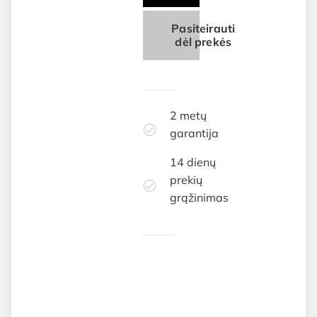
Pasiteirauti
dėl prekės
2 metų
garantija
14 dienų
prekių
grąžinimas