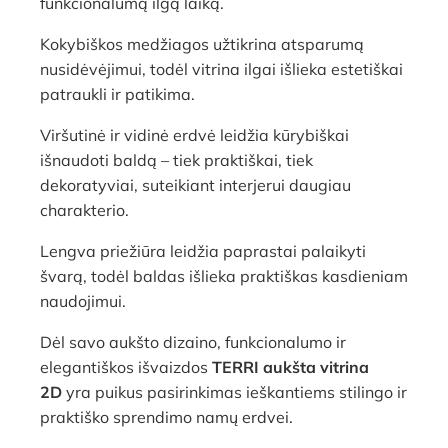
funkcionalumą ilgą laiką.
Kokybiškos medžiagos užtikrina atsparumą
nusidėvėjimui, todėl vitrina ilgai išlieka estetiškai
patraukli ir patikima.
Viršutinė ir vidinė erdvė leidžia kūrybiškai
išnaudoti baldą – tiek praktiškai, tiek
dekoratyviai, suteikiant interjerui daugiau
charakterio.
Lengva priežiūra leidžia paprastai palaikyti
švarą, todėl baldas išlieka praktiškas kasdieniam
naudojimui.
Dėl savo aukšto dizaino, funkcionalumo ir
elegantiškos išvaizdos
TERRI aukšta vitrina
2D
yra puikus pasirinkimas ieškantiems stilingo ir
praktiško sprendimo namų erdvei.