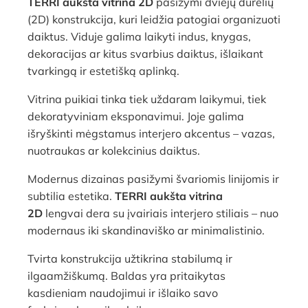
TERRI aukšta vitrina 2D
pasižymi dviejų durelių
(2D) konstrukcija, kuri leidžia patogiai organizuoti
daiktus. Viduje galima laikyti indus, knygas,
dekoracijas ar kitus svarbius daiktus, išlaikant
tvarkingą ir estetišką aplinką.
Vitrina puikiai tinka tiek uždaram laikymui, tiek
dekoratyviniam eksponavimui. Joje galima
išryškinti mėgstamus interjero akcentus – vazas,
nuotraukas ar kolekcinius daiktus.
Modernus dizainas pasižymi švariomis linijomis ir
subtilia estetika.
TERRI aukšta vitrina
2D
lengvai dera su įvairiais interjero stiliais – nuo
modernaus iki skandinaviško ar minimalistinio.
Tvirta konstrukcija užtikrina stabilumą ir
ilgaamžiškumą. Baldas yra pritaikytas
kasdieniam naudojimui ir išlaiko savo