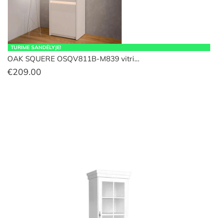
TURIME SANDĖLYJE!
OAK SQUERE OSQV811B-M839 vitri…
€
209.00