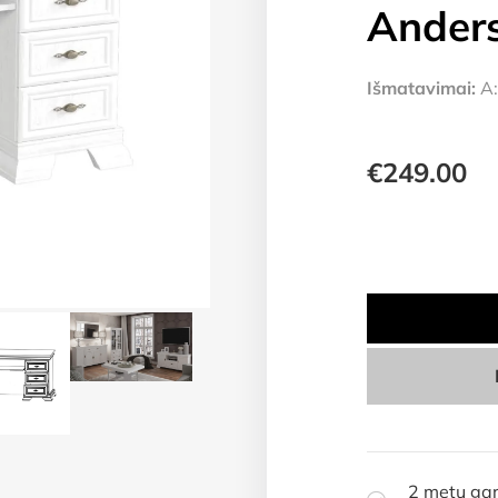
Ander
Išmatavimai:
A:
€
249.00
2 metų gar