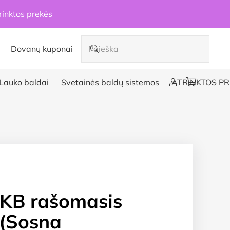
rinktos prekės
Dovanų kuponai
Lauko baldai
Svetainės baldų sistemos
ATRINKTOS PR
KB rašomasis
 (Sosna