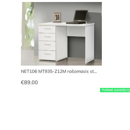
NET106 MT935-Z12M rašomasis st…
€
89.00
TURIME SANDĖLYJ