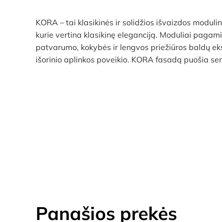
KORA – tai klasikinės ir solidžios išvaizdos moduli
kurie vertina klasikinę eleganciją. Moduliai paga
patvarumo, kokybės ir lengvos priežiūros baldų eks
išorinio aplinkos poveikio. KORA fasadą puošia se
Panašios prekės