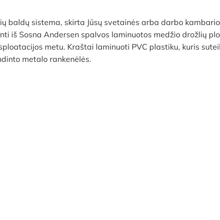
nių baldų sistema, skirta Jūsų svetainės arba darbo kambario 
minti iš Sosna Andersen spalvos laminuotos medžio drožlių 
ploatacijos metu. Kraštai laminuoti PVC plastiku, kuris sute
ndinto metalo rankenėlės.