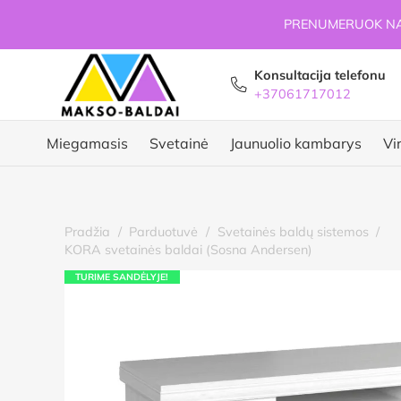
PRENUMERUOK NAU
Konsultacija telefonu
+37061717012
Miegamasis
Svetainė
Jaunuolio kambarys
Vi
Pradžia
/
Parduotuvė
/
Svetainės baldų sistemos
/
KORA svetainės baldai (Sosna Andersen)
TURIME SANDĖLYJE!