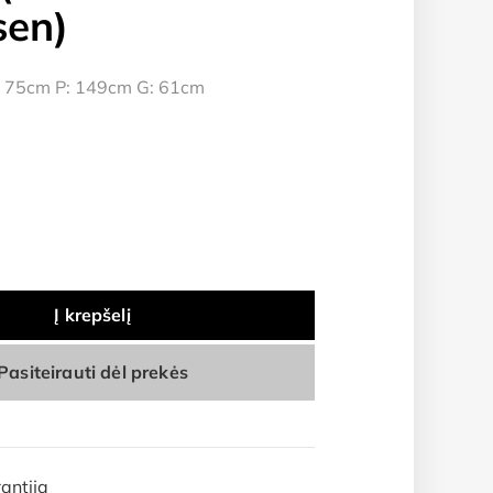
sen)
 75cm P: 149cm G: 61cm
Į krepšelį
Pasiteirauti dėl prekės
antija