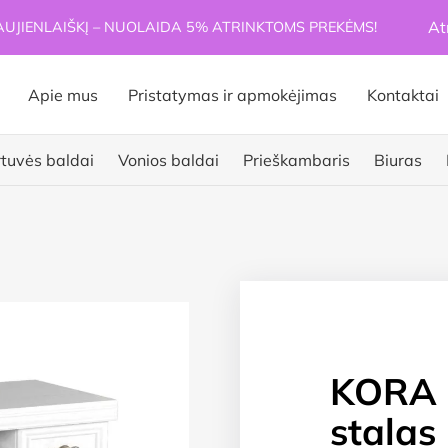
At
JIENLAIŠKĮ – NUOLAIDA 5% ATRINKTOMS PREKĖMS!
Apie mus
Pristatymas ir apmokėjimas
Kontaktai
rtuvės baldai
Vonios baldai
Prieškambaris
Biuras
KORA 
stalas