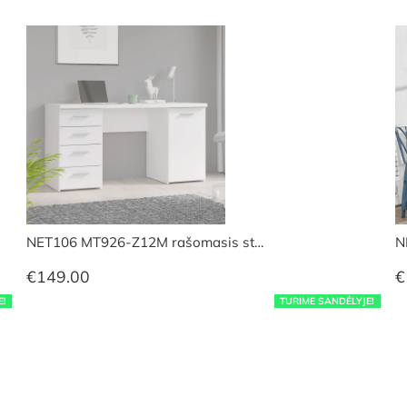
NET106 MT926-Z12M rašomasis st…
N
€
149.00
€
E!
TURIME SANDĖLYJE!