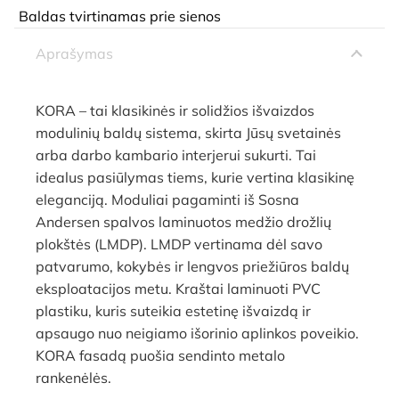
Baldas tvirtinamas prie sienos
Aprašymas
KORA – tai klasikinės ir solidžios išvaizdos
modulinių baldų sistema, skirta Jūsų svetainės
arba darbo kambario interjerui sukurti. Tai
idealus pasiūlymas tiems, kurie vertina klasikinę
eleganciją. Moduliai pagaminti iš Sosna
Andersen spalvos laminuotos medžio drožlių
plokštės (LMDP). LMDP vertinama dėl savo
patvarumo, kokybės ir lengvos priežiūros baldų
eksploatacijos metu. Kraštai laminuoti PVC
plastiku, kuris suteikia estetinę išvaizdą ir
apsaugo nuo neigiamo išorinio aplinkos poveikio.
KORA fasadą puošia sendinto metalo
rankenėlės.