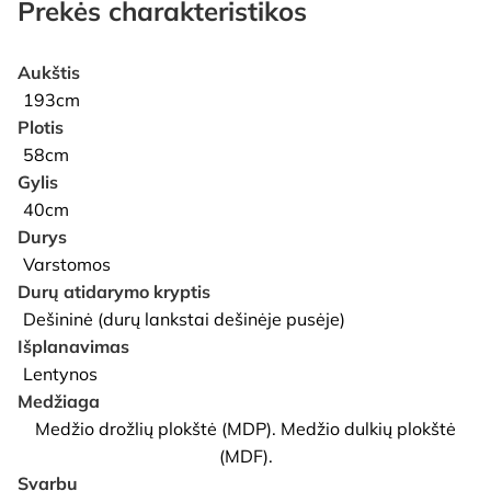
Prekės charakteristikos
Aukštis
193cm
Plotis
58cm
Gylis
40cm
Durys
Varstomos
Durų atidarymo kryptis
Dešininė (durų lankstai dešinėje pusėje)
Išplanavimas
Lentynos
Medžiaga
Medžio drožlių plokštė (MDP). Medžio dulkių plokštė
(MDF).
Svarbu