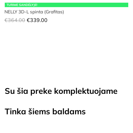
TURIME SANDĖLYJE!
NELLY 3D-L spinta (Grafitas)
Original
Current
€
364.00
€
339.00
price
price
was:
is:
€364.00.
€339.00.
Su šia preke komplektuojame
Tinka šiems baldams