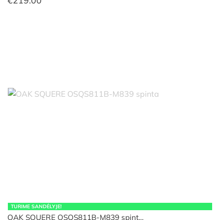
€
219.00
TURIME SANDĖLYJE!
OAK SQUERE OSQS811B-M839 spint…