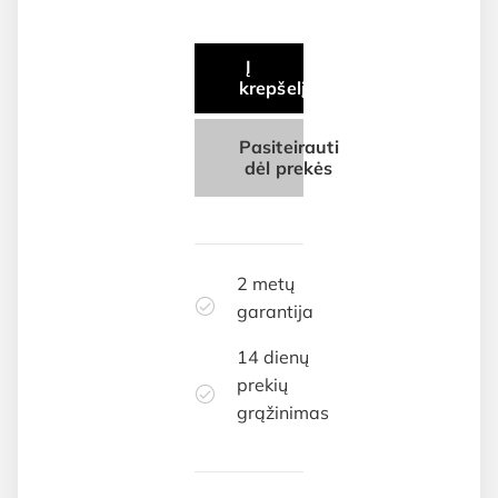
Į
krepšelį
Pasiteirauti
dėl prekės
2 metų
garantija
14 dienų
prekių
grąžinimas