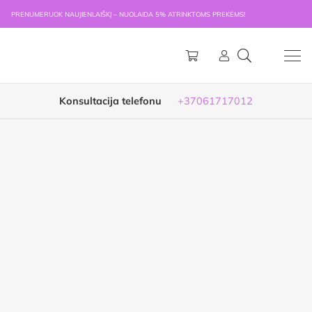
PRENUMERUOK NAUJIENLAIŠKĮ – NUOLAIDA 5% ATRINKTOMS PREKĖMS!
Konsultacija telefonu
+37061717012