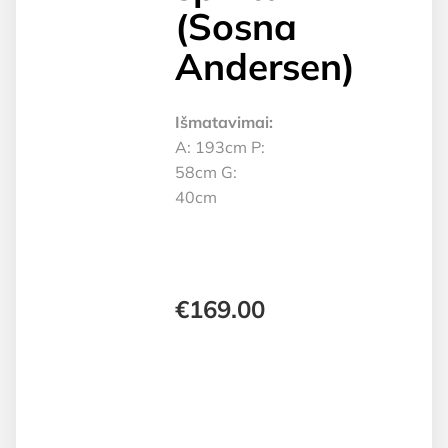
(Sosna
Andersen)
Išmatavimai:
A: 193cm P:
58cm G:
40cm
€
169.00