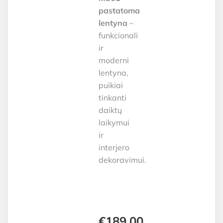
pastatoma
lentyna
–
funkcionali
ir
moderni
lentyna,
puikiai
tinkanti
daiktų
laikymui
ir
interjero
dekoravimui.
€
189.00