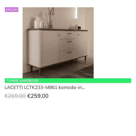
AKCIJA!
TURIME SANDĖLYJE!
LACETTI LCTK233-M861 komoda-in…
Original
Current
€
269.00
€
259.00
price
price
was:
is:
€269.00.
€259.00.