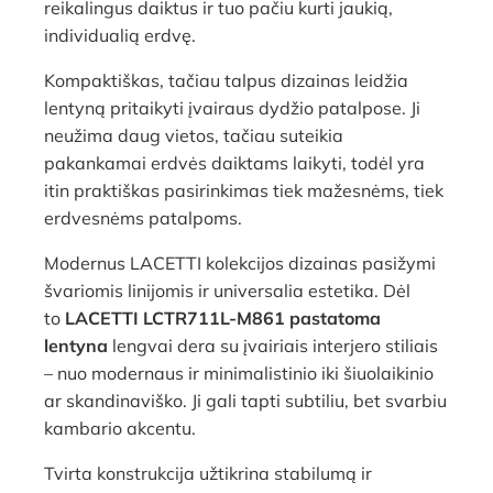
reikalingus daiktus ir tuo pačiu kurti jaukią,
individualią erdvę.
Kompaktiškas, tačiau talpus dizainas leidžia
lentyną pritaikyti įvairaus dydžio patalpose. Ji
neužima daug vietos, tačiau suteikia
pakankamai erdvės daiktams laikyti, todėl yra
itin praktiškas pasirinkimas tiek mažesnėms, tiek
erdvesnėms patalpoms.
Modernus LACETTI kolekcijos dizainas pasižymi
švariomis linijomis ir universalia estetika. Dėl
to
LACETTI LCTR711L-M861 pastatoma
lentyna
lengvai dera su įvairiais interjero stiliais
– nuo modernaus ir minimalistinio iki šiuolaikinio
ar skandinaviško. Ji gali tapti subtiliu, bet svarbiu
kambario akcentu.
Tvirta konstrukcija užtikrina stabilumą ir