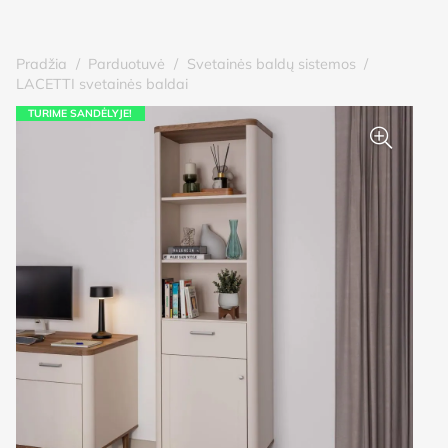
Pradžia
/
Parduotuvė
/
Svetainės baldų sistemos
/
LACETTI svetainės baldai
TURIME SANDĖLYJE!