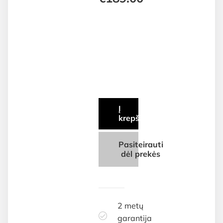
Į
krepšelį
Pasiteirauti
dėl prekės
2 metų
garantija