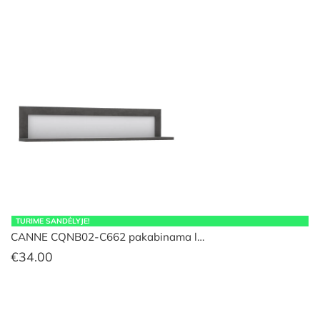
TURIME SANDĖLYJE!
CANNE CQNB02-C662 pakabinama l…
€
34.00