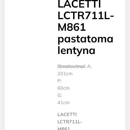
LACETTI
LCTR711L-
M861
pastatoma
lentyna
Išmatavimai:
A:
201cm
P:
60cm
G:
41cm
LACETTI
LCTR711L-
M861