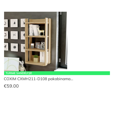
TURIME SANDĖLYJE!
COXIM CXMH211-D108 pakabinama…
€
59.00