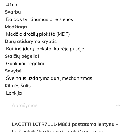
41cm
Svarbu
Baldas tvirtinamas prie sienos
Medžiaga
Medžio drožlių plokštė (MDP)
Durų atidarymo kryptis
Kairinė (durų lankstai kairėje pusėje)
Stalčių bėgeliai
Guoliniai bėgeliai
Savybė
Švelnaus uždarymo durų mechanizmas
Kilmės šalis
Lenkija
Aprašymas
LACETTI LCTR711L-M861 pastatoma lentyna
–
tai šiuolaikiško dizaino ir praktiškas baldas,