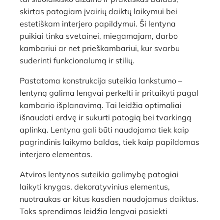
skirtas patogiam įvairių daiktų laikymui bei
estetiškam interjero papildymui. Ši lentyna
puikiai tinka svetainei, miegamajam, darbo
kambariui ar net prieškambariui, kur svarbu
suderinti funkcionalumą ir stilių.
Pastatoma konstrukcija suteikia lankstumo –
lentyną galima lengvai perkelti ir pritaikyti pagal
kambario išplanavimą. Tai leidžia optimaliai
išnaudoti erdvę ir sukurti patogią bei tvarkingą
aplinką. Lentyna gali būti naudojama tiek kaip
pagrindinis laikymo baldas, tiek kaip papildomas
interjero elementas.
Atviros lentynos suteikia galimybę patogiai
laikyti knygas, dekoratyvinius elementus,
nuotraukas ar kitus kasdien naudojamus daiktus.
Toks sprendimas leidžia lengvai pasiekti