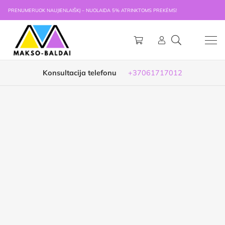
PRENUMERUOK NAUJIENLAIŠKĮ – NUOLAIDA 5% ATRINKTOMS PREKĖMS!
Konsultacija telefonu
+37061717012