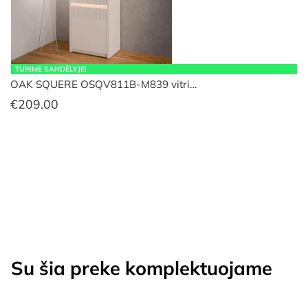
TURIME SANDĖLYJE!
OAK SQUERE OSQV811B-M839 vitri…
€
209.00
Su šia preke komplektuojame