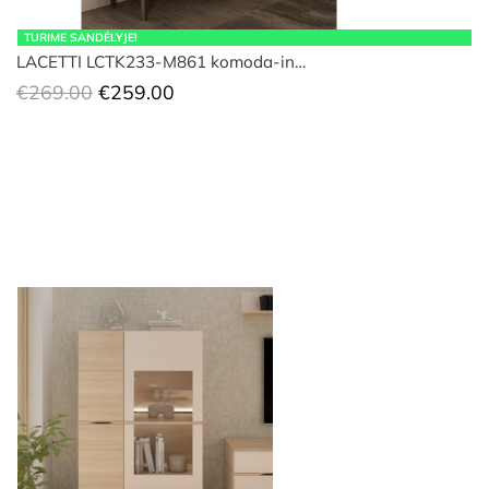
TURIME SANDĖLYJE!
LACETTI LCTK233-M861 komoda-in…
Original
Current
€
269.00
€
259.00
price
price
was:
is:
€269.00.
€259.00.