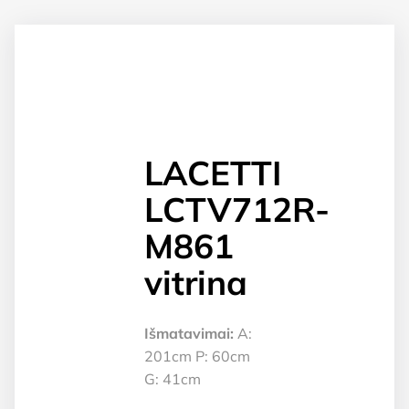
LACETTI
LCTV712R-
M861
vitrina
Išmatavimai:
A:
201cm P: 60cm
G: 41cm