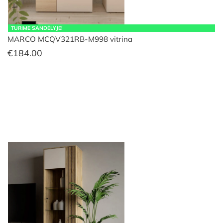
TURIME SANDĖLYJE!
MARCO MCQV321RB-M998 vitrina
€
184.00