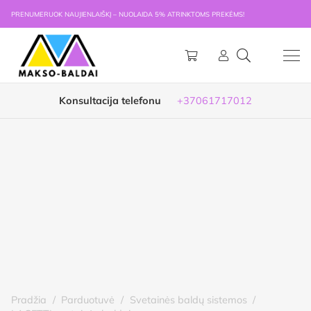
PRENUMERUOK NAUJIENLAIŠKĮ – NUOLAIDA 5% ATRINKTOMS PREKĖMS!
Konsultacija telefonu
+37061717012
Pradžia
/
Parduotuvė
/
Svetainės baldų sistemos
/