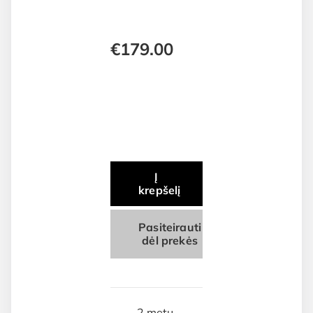
€
179.00
Į
krepšelį
Pasiteirauti
dėl prekės
2 metų