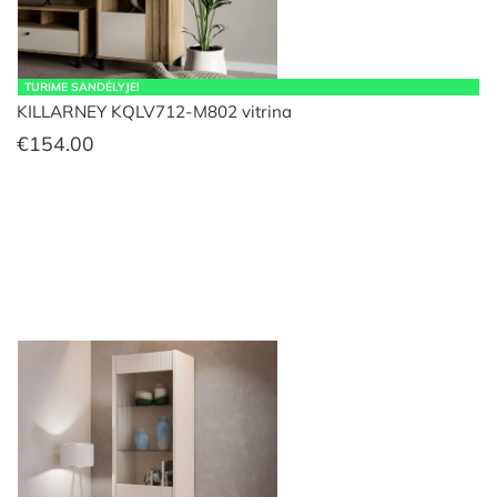
TURIME SANDĖLYJE!
KILLARNEY KQLV712-M802 vitrina
€
154.00