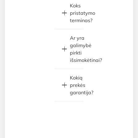
Koks
pristatymo
terminas?
Ar yra
galimybė
pirkti
išsimokėtinai?
Kokią
prekės
garantija?