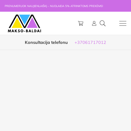
PRENUMERUOK NAUJIENLAIŠKĮ – NUOLAIDA 5% ATRINKTOMS PREKĖMS!
Konsultacija telefonu
+37061717012