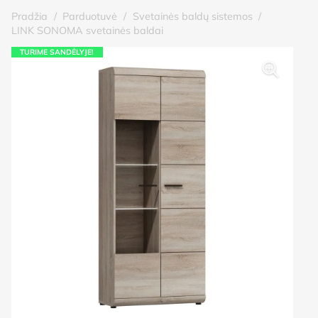
Pradžia
/
Parduotuvė
/
Svetainės baldų sistemos
/
LINK SONOMA svetainės baldai
TURIME SANDĖLYJE!