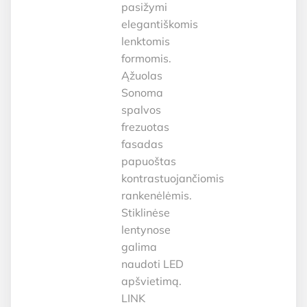
pasižymi
elegantiškomis
lenktomis
formomis.
Ąžuolas
Sonoma
spalvos
frezuotas
fasadas
papuoštas
kontrastuojančiomis
rankenėlėmis.
Stiklinėse
lentynose
galima
naudoti LED
apšvietimą.
LINK