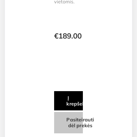
vietomis.
€
189.00
Į
krepšelį
Pasiteirauti
dėl prekės