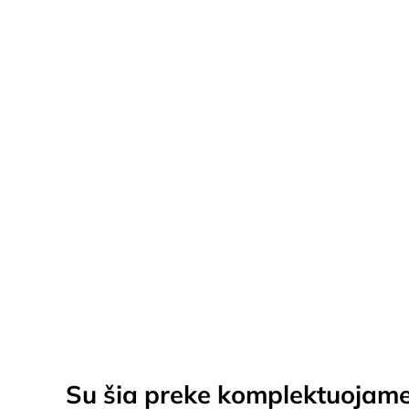
Viengulė lova SICILIJA MINI
Price
€
299.00
–
€
399.00
range:
UŽSAKOMA PREKĖ!
€299.00
through
€399.00
Su šia preke komplektuojam