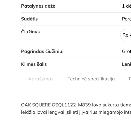
Patalynės dėžė
1 d
Sudėtis
Por
Čiužinys
Reik
Pagrindas čiužiniui
Grot
Kilmės šalis
Lenk
Aprašymas
Techninė specifikacija
OAK SQUERE OSQL1122-M839 lova sukurta tiems, kur
leidžia lovai lengvai įsilieti į įvairius miegamojo i