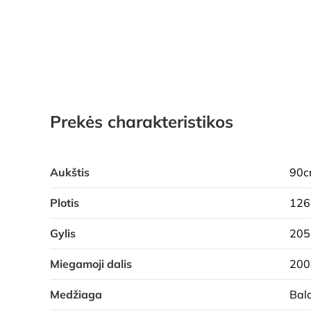
Prekės charakteristikos
Aukštis
90
Plotis
12
Gylis
20
Miegamoji dalis
200
Medžiaga
Bald