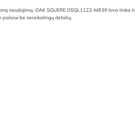
tikimą naudojimą. OAK SQUERE OSQL1122-M839 lova tinka tiems
 poilsiui be nereikalingų detalių.
AKCIJA!
A