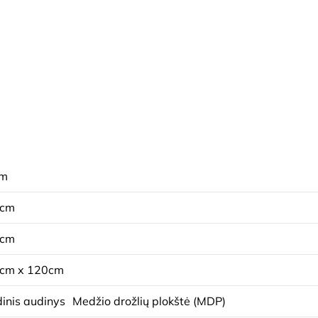
cm
6cm
5cm
cm x 120cm
inis audinys
Medžio drožlių plokštė (MDP)