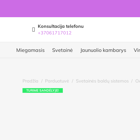
Konsultacija telefonu
+37061717012
Miegamasis
Svetainė
Jaunuolio kambarys
Vi
Pradžia
/
Parduotuvė
/
Svetainės baldų sistemos
/
OA
TURIME SANDĖLYJE!