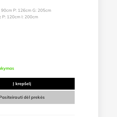
 90cm P: 126cm G: 205cm
:
P: 120cm I: 200cm
sakymas
Į krepšelį
Pasiteirauti dėl prekės