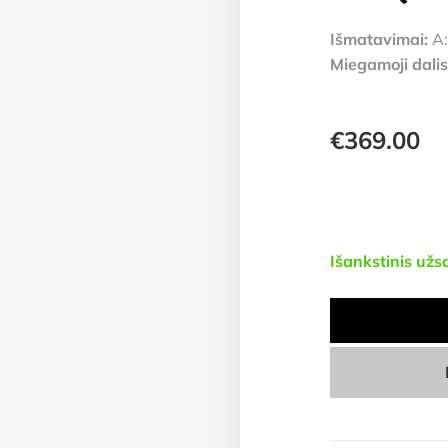
Išmatavimai:
A:
Miegamoji dalis
€
369.00
Išankstinis už