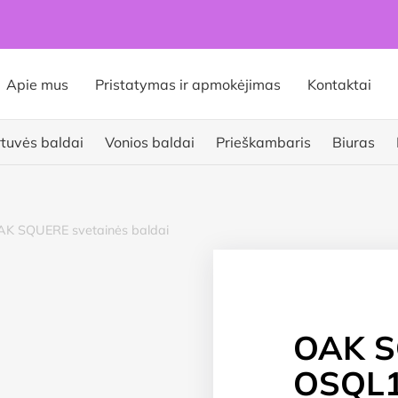
Apie mus
Pristatymas ir apmokėjimas
Kontaktai
rtuvės baldai
Vonios baldai
Prieškambaris
Biuras
K SQUERE svetainės baldai
OAK 
OSQL1