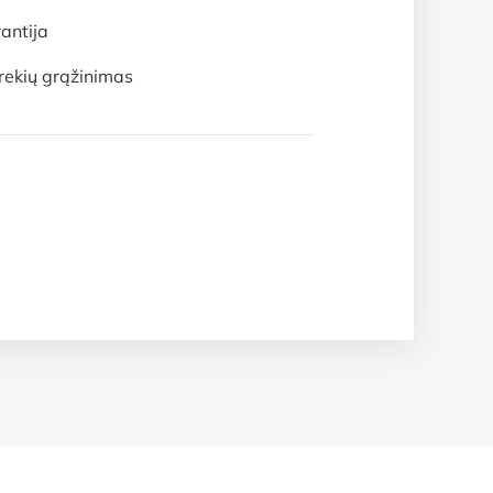
antija
rekių grąžinimas