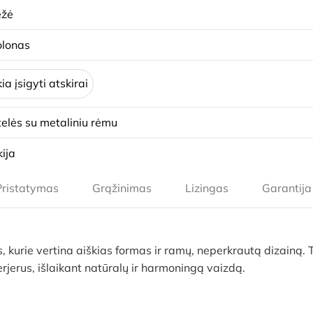
ėžė
olonas
ia įsigyti atskirai
elės su metaliniu rėmu
ija
Pristatymas
Grąžinimas
Lizingas
Garantija
ie vertina aiškias formas ir ramų, neperkrautą dizainą. Tv
nterjerus, išlaikant natūralų ir harmoningą vaizdą.