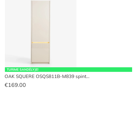
TURIME SANDĖLYJE!
OAK SQUERE OSQS811B-M839 spint…
€
169.00