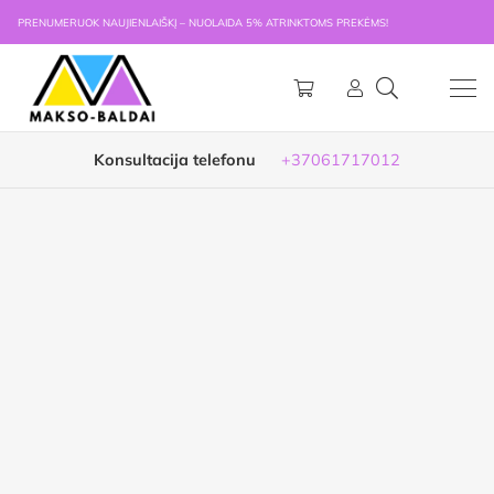
PRENUMERUOK NAUJIENLAIŠKĮ – NUOLAIDA 5% ATRINKTOMS PREKĖMS!
Konsultacija telefonu
+37061717012