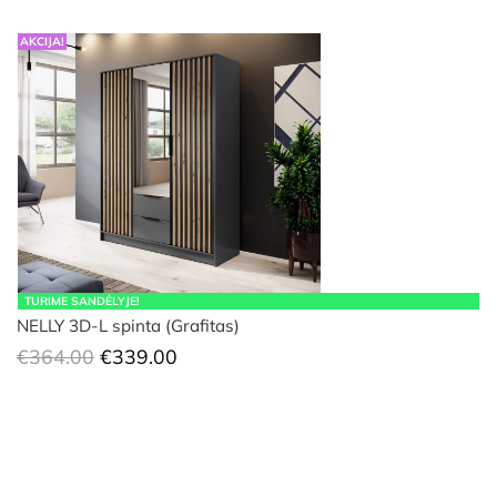
AKCIJA!
TURIME SANDĖLYJE!
NELLY 3D-L spinta (Grafitas)
Original
Current
€
364.00
€
339.00
price
price
was:
is:
€364.00.
€339.00.