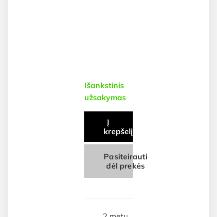
Išankstinis
užsakymas
Į
krepšelį
Pasiteirauti
dėl prekės
2 metų