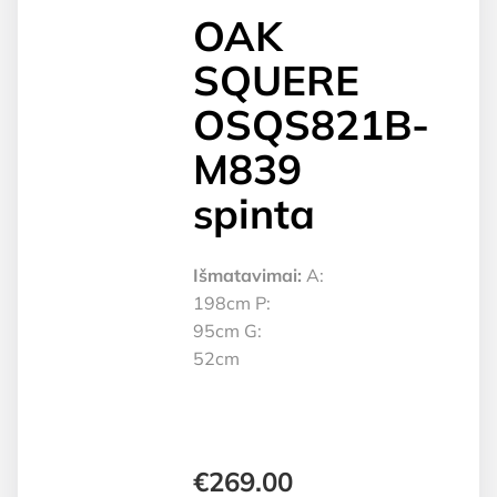
OAK
SQUERE
OSQS821B-
M839
spinta
Išmatavimai:
A:
198cm P:
95cm G:
52cm
€
269.00