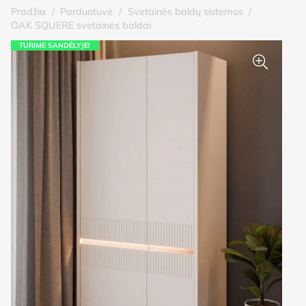
Pradžia
/
Parduotuvė
/
Svetainės baldų sistemos
/
OAK SQUERE svetainės baldai
TURIME SANDĖLYJE!