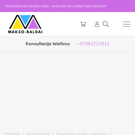
PRENUMERUOK NAUJIENLAIŠKĮ – NUOLAIDA 5% ATRINKTOMS PREKĖMS!
Konsultacija telefonu
+37061717012
Pradžia
/
Parduotuvė
/
Svetainės baldų sistemos
/