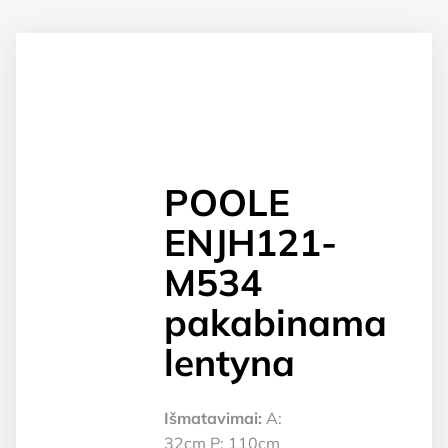
POOLE
ENJH121-
M534
pakabinama
lentyna
Išmatavimai:
A:
32cm P: 110cm