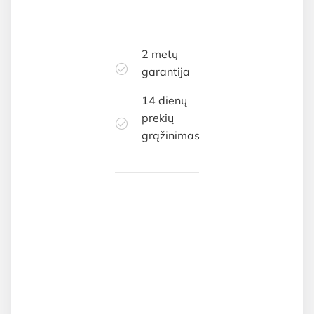
2 metų
garantija
14 dienų
prekių
grąžinimas