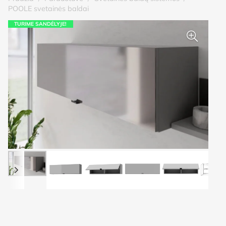
POOLE svetainės baldai
TURIME SANDĖLYJE!