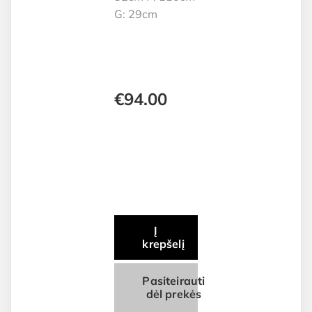
G: 29cm
€
94.00
Į
krepšelį
Pasiteirauti
dėl prekės