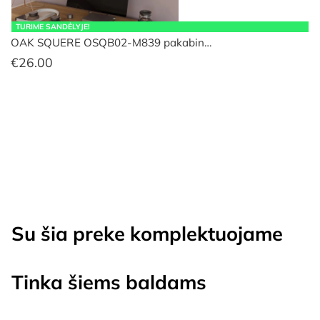
TURIME SANDĖLYJE!
OAK SQUERE OSQB02-M839 pakabin…
€
26.00
Su šia preke komplektuojame
Tinka šiems baldams