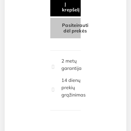
Į
krepšelį
Pasiteirauti
dėl prekės
2 metų
garantija
14 dienų
prekių
grąžinimas