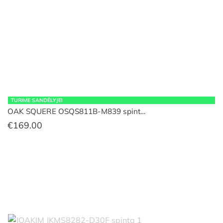
TURIME SANDĖLYJE!
OAK SQUERE OSQS811B-M839 spint…
€
169.00