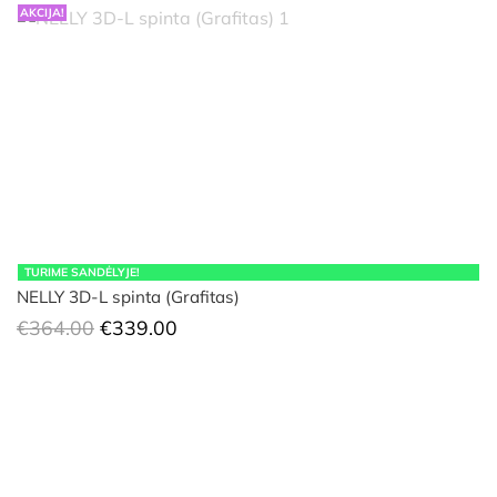
AKCIJA!
TURIME SANDĖLYJE!
NELLY 3D-L spinta (Grafitas)
Original
Current
€
364.00
€
339.00
price
price
was:
is:
€364.00.
€339.00.