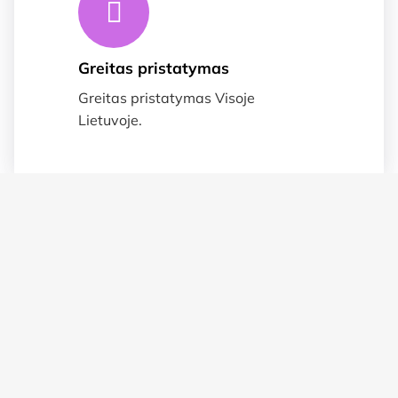
Greitas pristatymas
Greitas pristatymas Visoje
Lietuvoje.
Suteikiame garnatija
Prekėms taikoma 2 metų garantija