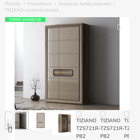
Pradžia
/
Parduotuvė
/
Svetainės baldų sistemos
/
TIZIANO svetainės baldai
TURIME SANDĖLYJE!