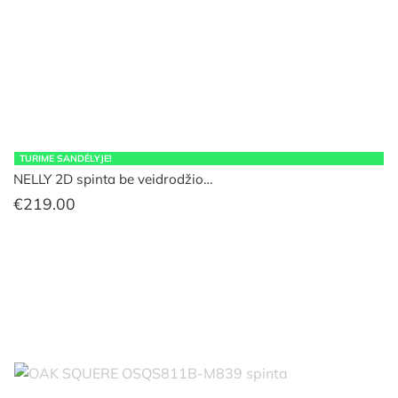
TURIME SANDĖLYJE!
NELLY 2D spinta be veidrodžio…
€
219.00