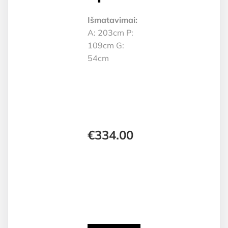
Išmatavimai:
A: 203cm P:
109cm G:
54cm
€
334.00