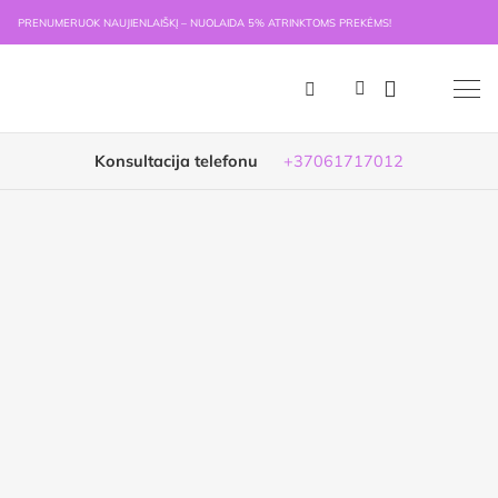
PRENUMERUOK NAUJIENLAIŠKĮ – NUOLAIDA 5% ATRINKTOMS PREKĖMS!
Konsultacija telefonu
+37061717012