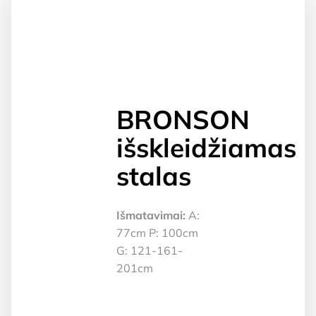
BRONSON
išskleidžiamas
stalas
Išmatavimai:
A:
77cm P: 100cm
G: 121-161-
201cm