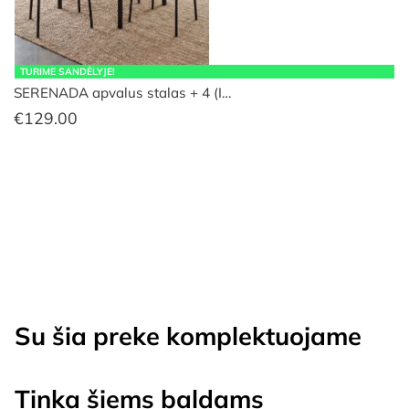
TURIME SANDĖLYJE!
SERENADA apvalus stalas + 4 (I…
€
129.00
Su šia preke komplektuojame
Tinka šiems baldams