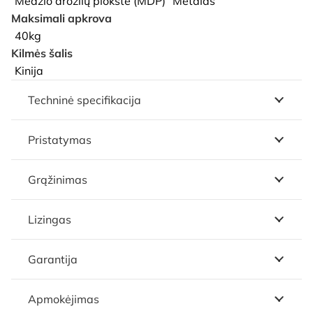
Medžio drožlių plokštė (MDP)
Metalas
Maksimali apkrova
40kg
Kilmės šalis
Kinija
Techninė specifikacija
Pristatymas
Grąžinimas
Lizingas
Garantija
Apmokėjimas