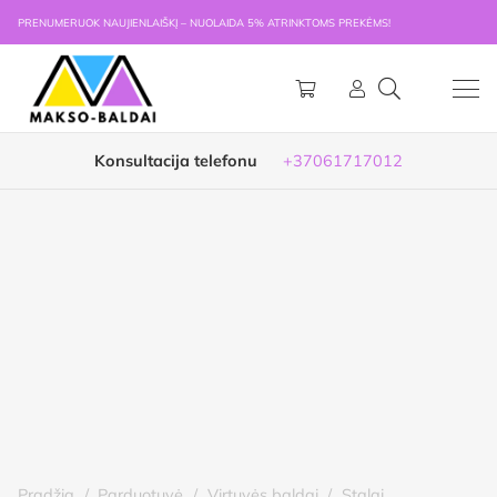
PRENUMERUOK NAUJIENLAIŠKĮ – NUOLAIDA 5% ATRINKTOMS PREKĖMS!
Konsultacija telefonu
+37061717012
Pradžia
/
Parduotuvė
/
Virtuvės baldai
/
Stalai