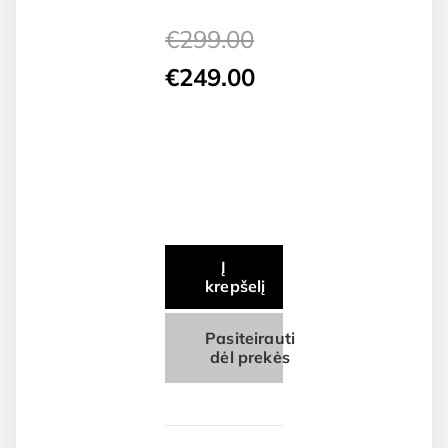
€
299.00
Original
Current
€
249.00
price
price
was:
is:
€299.00.
€249.00.
Į
krepšelį
Pasiteirauti
dėl prekės