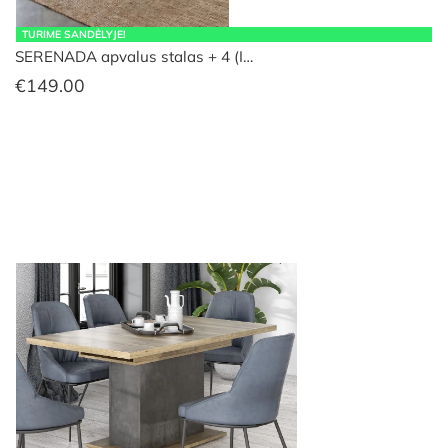
TURIME SANDĖLYJE!
SERENADA apvalus stalas + 4 (I…
€
149.00