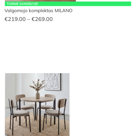
TURIME SANDĖLYJE!
Valgomojo komplektas MILANO
Price
€
219.00
–
€
269.00
range:
€219.00
through
€269.00