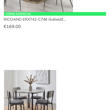
TURIME SANDĖLYJE!
RICCIANO ERXT42-C746 išskleidž…
€
169.00