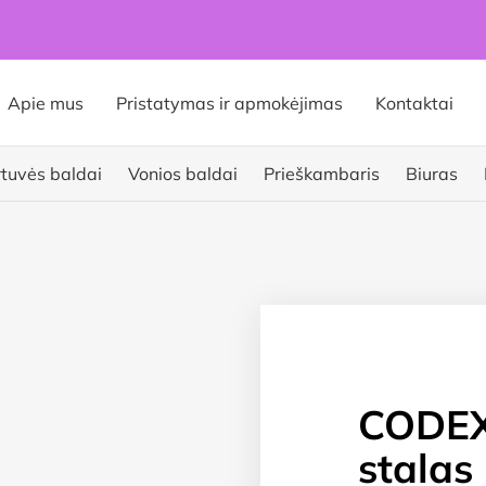
Apie mus
Pristatymas ir apmokėjimas
Kontaktai
rtuvės baldai
Vonios baldai
Prieškambaris
Biuras
CODEX 
stalas