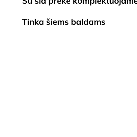
Su šia preke komplektuojam
Tinka šiems baldams