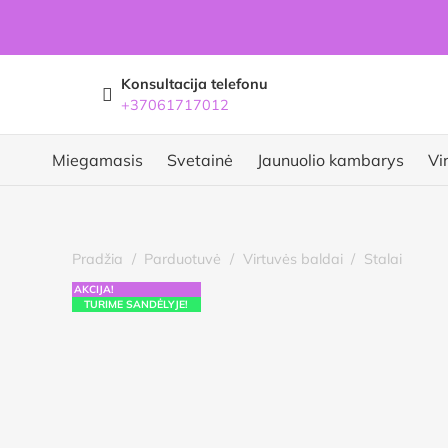
Konsultacija telefonu
+37061717012
Miegamasis
Svetainė
Jaunuolio kambarys
Vi
Pradžia
/
Parduotuvė
/
Virtuvės baldai
/
Stalai
AKCIJA!
TURIME SANDĖLYJE!