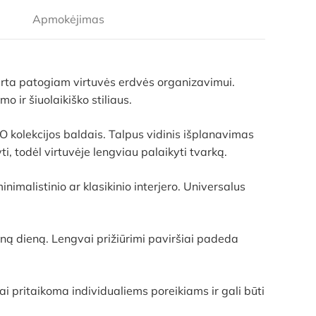
Apmokėjimas
ukurta patogiam virtuvės erdvės organizavimui.
o ir šiuolaikiško stiliaus.
NTO kolekcijos baldais. Talpus vidinis išplanavimas
, todėl virtuvėje lengviau palaikyti tvarką.
imalistinio ar klasikinio interjero. Universalus
ną dieną. Lengvai prižiūrimi paviršiai padeda
i pritaikoma individualiems poreikiams ir gali būti