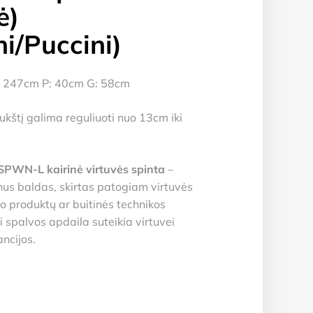
ė)
ni/Puccini)
 247cm P: 40cm G: 58cm
ukštį galima reguliuoti nuo 13cm iki
WN-L kairinė virtuvės spinta
–
nus baldas, skirtas patogiam virtuvės
o produktų ar buitinės technikos
i spalvos apdaila suteikia virtuvei
ncijos.