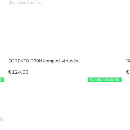
SORENTO D90N kampinė virtuvės…
S
€
124.00
€
E!
TURIME SANDĖLYJE!