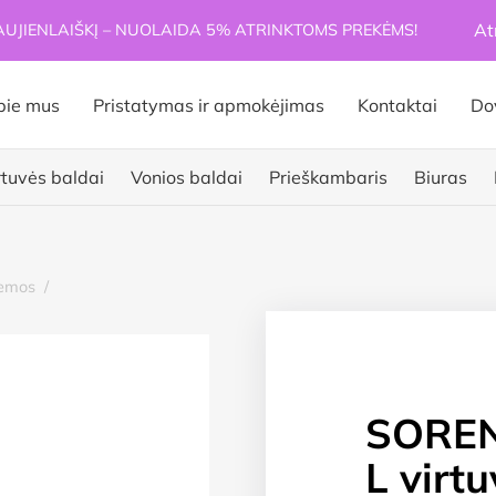
At
JIENLAIŠKĮ – NUOLAIDA 5% ATRINKTOMS PREKĖMS!
pie mus
Pristatymas ir apmokėjimas
Kontaktai
Do
rtuvės baldai
Vonios baldai
Prieškambaris
Biuras
temos
/
SORE
L virt