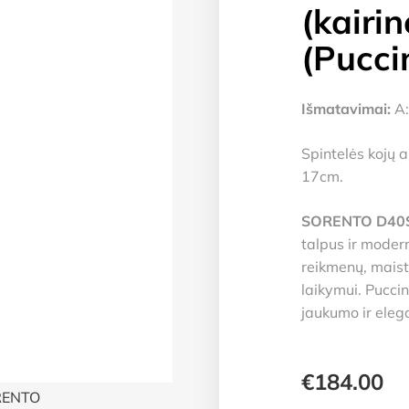
(kairin
(Pucci
Išmatavimai:
A:
Spintelės kojų a
17cm.
SORENTO D40SP
talpus ir moder
reikmenų, maist
laikymui. Puccin
jaukumo ir elega
€
184.00