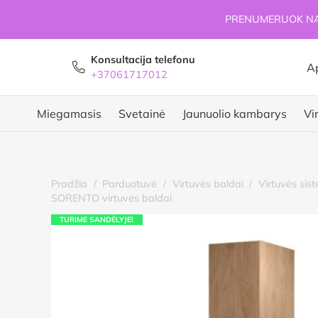
PRENUMERUOK NAU
Konsultacija telefonu
A
+37061717012
Miegamasis
Svetainė
Jaunuolio kambarys
Vi
Pradžia
/
Parduotuvė
/
Virtuvės baldai
/
Virtuvės sis
SORENTO virtuvės baldai
TURIME SANDĖLYJE!