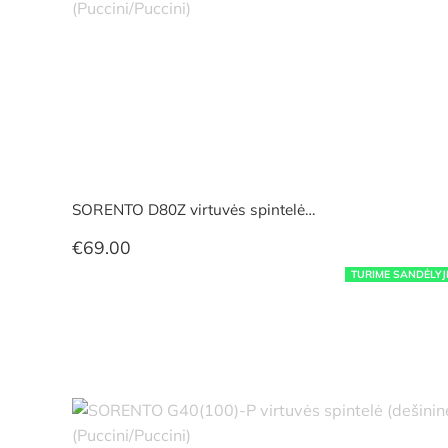
SORENTO D80Z virtuvės spintelė…
€
69.00
TURIME SANDĖLYJ