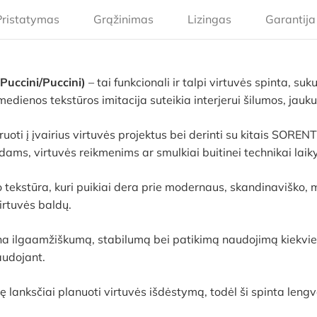
Pristatymas
Grąžinimas
Lizingas
Garantija
uccini/Puccini)
– tai funkcionali ir talpi virtuvės spinta, s
dienos tekstūros imitacija suteikia interjerui šilumos, jaukum
gruoti į įvairius virtuvės projektus bei derinti su kitais SORE
s, virtuvės reikmenims ar smulkiai buitinei technikai laikyti
tekstūra, kuri puikiai dera prie modernaus, skandinaviško, min
virtuvės baldų.
rina ilgaamžiškumą, stabilumą bei patikimą naudojimą kiekvie
audojant.
anksčiai planuoti virtuvės išdėstymą, todėl ši spinta lengva