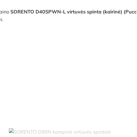
zaino
SORENTO D40SPWN-L virtuvės spinta (kairinė) (Pucci
i.