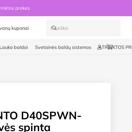
rinktos prekės
vanų kuponai
Lauko baldai
Svetainės baldų sistemos
ATRINKTOS PR
NTO D40SPWN-
uvės spinta