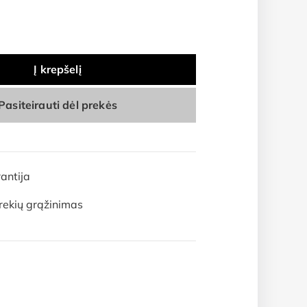
Į krepšelį
Pasiteirauti dėl prekės
antija
rekių grąžinimas