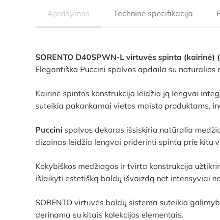
Aprašymas
Techninė specifikacija
SORENTO D40SPWN-L virtuvės spinta (kairinė) (P
Elegantiška Puccini spalvos apdaila su natūralios me
Kairinė spintos konstrukcija leidžia ją lengvai inte
suteikia pakankamai vietos maisto produktams, indam
Puccini
spalvos dekoras išsiskiria natūralia medžio 
dizainas leidžia lengvai priderinti spintą prie kitų 
Kokybiškos medžiagos ir tvirta konstrukcija užtik
išlaikyti estetišką baldų išvaizdą net intensyviai n
SORENTO virtuvės baldų sistema suteikia galimybę l
derinama su kitais kolekcijos elementais.