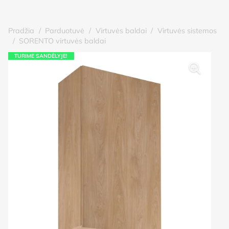
Pradžia
/
Parduotuvė
/
Virtuvės baldai
/
Virtuvės sistemos
/
SORENTO virtuvės baldai
TURIME SANDĖLYJE!