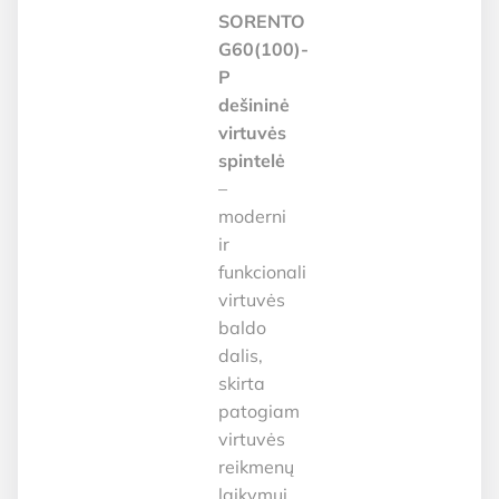
SORENTO
G60(100)-
P
dešininė
virtuvės
spintelė
–
moderni
ir
funkcionali
virtuvės
baldo
dalis,
skirta
patogiam
virtuvės
reikmenų
laikymui.