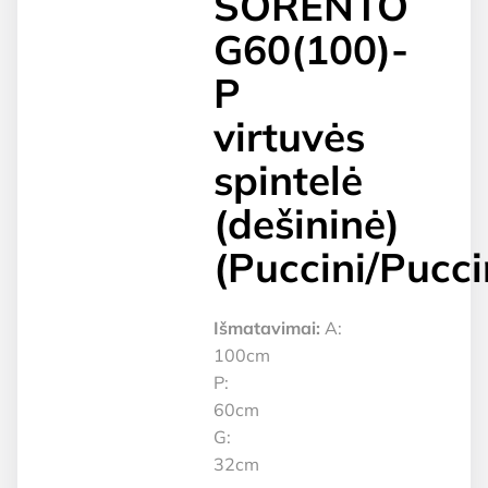
SORENTO
G60(100)-
P
virtuvės
spintelė
(dešininė)
(Puccini/Pucci
Išmatavimai:
A:
100cm
P:
60cm
G:
32cm