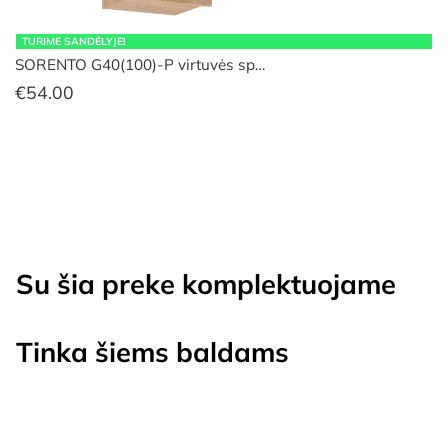
TURIME SANDĖLYJE!
SORENTO G40(100)-P virtuvės sp…
€
54.00
Su šia preke komplektuojame
Tinka šiems baldams