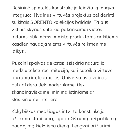
Dešininė spintelės konstrukcija leidžia ją lengvai
integruoti į įvairius virtuvės projektus bei derinti
su kitais SORENTO kolekcijos baldais. Talpus
vidinis skyrius suteikia pakankamai vietos
indams, stiklinėms, maisto produktams ar kitiems
kasdien naudojamiems virtuvės reikmenims
laikyti.
Puccini
spalvos dekoras išsiskiria natūralia
medžio tekstūros imitacija, kuri suteikia virtuvei
jaukumo ir elegancijos. Universalus dizainas
puikiai dera tiek moderniame, tiek
skandinaviškame, minimalistiniame ar
klasikiniame interjere.
Kokybiškos medžiagos ir tvirta konstrukcija
užtikrina stabilumą, ilgaamžiškumą bei patikimą
naudojimą kiekvieną dieną. Lengvai prižiūrimi