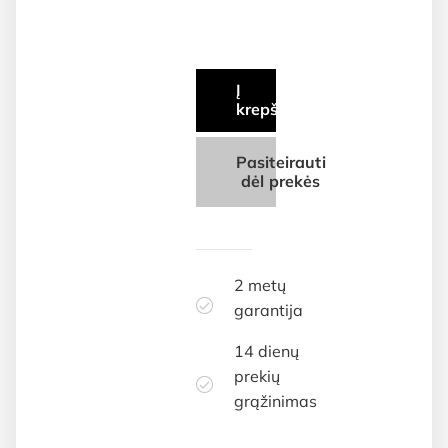
Į
krepšelį
Pasiteirauti
dėl prekės
2 metų
garantija
14 dienų
prekių
grąžinimas