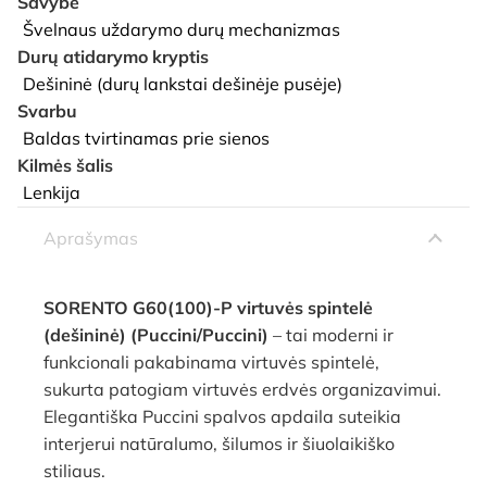
Savybė
Švelnaus uždarymo durų mechanizmas
Durų atidarymo kryptis
Dešininė (durų lankstai dešinėje pusėje)
Svarbu
Baldas tvirtinamas prie sienos
Kilmės šalis
Lenkija
Aprašymas
SORENTO G60(100)-P virtuvės spintelė
(dešininė) (Puccini/Puccini)
– tai moderni ir
funkcionali pakabinama virtuvės spintelė,
sukurta patogiam virtuvės erdvės organizavimui.
Elegantiška Puccini spalvos apdaila suteikia
interjerui natūralumo, šilumos ir šiuolaikiško
stiliaus.