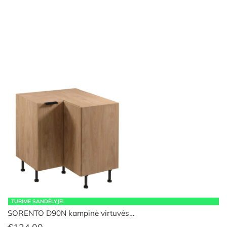
TURIME SANDĖLYJE!
SORENTO D90N kampinė virtuvės…
€
124.00