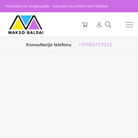
PRENUMERUOK NAUJIENLAIŠKĮ – NUOLAIDA 5% ATRINKTOMS PREKĖMS!
Konsultacija telefonu
+37061717012