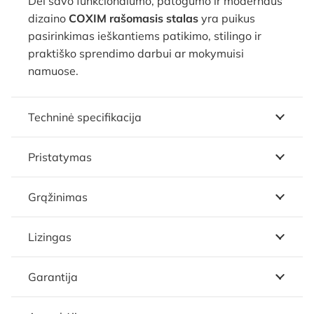
Dėl savo funkcionalumo, patogumo ir modernaus
dizaino
COXIM rašomasis stalas
yra puikus
pasirinkimas ieškantiems patikimo, stilingo ir
praktiško sprendimo darbui ar mokymuisi
namuose.
Techninė specifikacija
Pristatymas
Grąžinimas
Lizingas
Garantija