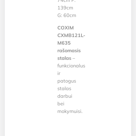
139cm
G: 60cm
COXIM
CXMB121L-
M635
rašomasis
stalas
–
funkcionalus
ir
patogus
stalas
darbui
bei
mokymuisi.