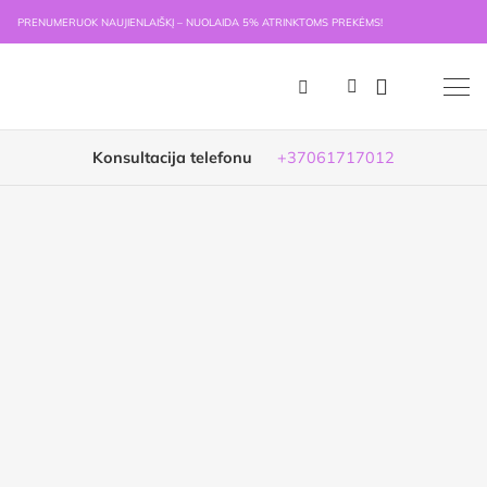
PRENUMERUOK NAUJIENLAIŠKĮ – NUOLAIDA 5% ATRINKTOMS PREKĖMS!
Konsultacija telefonu
+37061717012