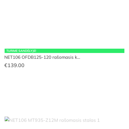
TURIME SANDĖLYJE!
NET106 OFDB125-120 rašomasis k…
€
139.00