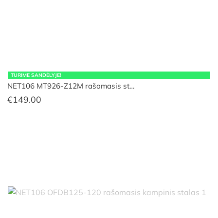
TURIME SANDĖLYJE!
NET106 MT926-Z12M rašomasis st…
€
149.00