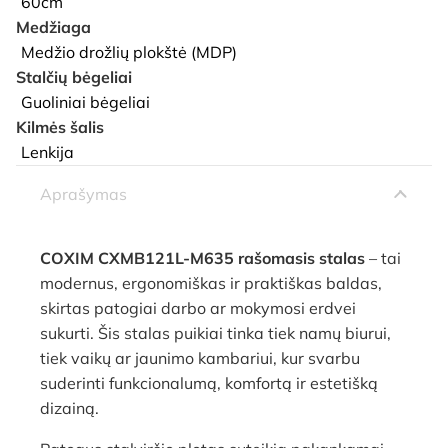
60cm
Medžiaga
Medžio drožlių plokštė (MDP)
Stalčių bėgeliai
Guoliniai bėgeliai
Kilmės šalis
Lenkija
Aprašymas
COXIM CXMB121L-M635 rašomasis stalas
– tai
modernus, ergonomiškas ir praktiškas baldas,
skirtas patogiai darbo ar mokymosi erdvei
sukurti. Šis stalas puikiai tinka tiek namų biurui,
tiek vaikų ar jaunimo kambariui, kur svarbu
suderinti funkcionalumą, komfortą ir estetišką
dizainą.