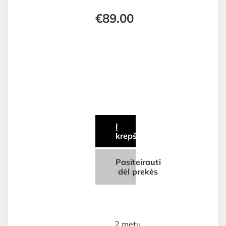
€
89.00
Į
krepšelį
Pasiteirauti
dėl prekės
2 metų