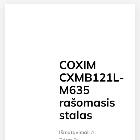
COXIM
CXMB121L-
M635
rašomasis
stalas
Išmatavimai:
A:
74cm P: