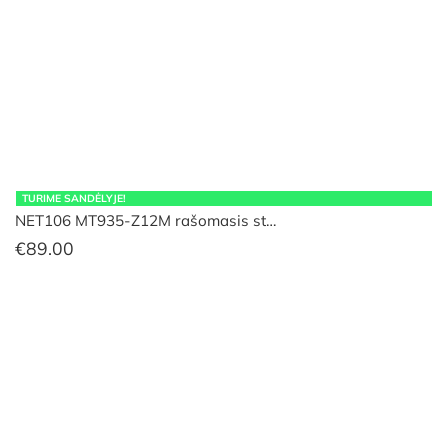
TURIME SANDĖLYJE!
NET106 MT935-Z12M rašomasis st…
€
89.00