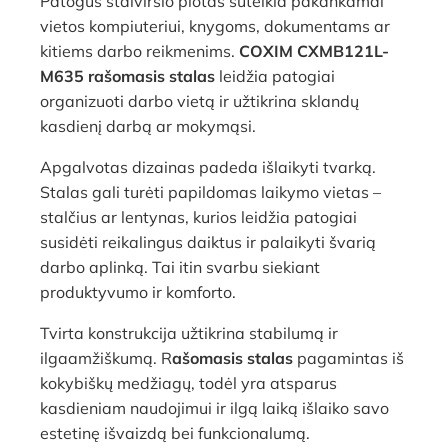
Patogus stalviršio plotas suteikia pakankamai
vietos kompiuteriui, knygoms, dokumentams ar
kitiems darbo reikmenims.
COXIM CXMB121L-
M635 rašomasis stalas
leidžia patogiai
organizuoti darbo vietą ir užtikrina sklandų
kasdienį darbą ar mokymąsi.
Apgalvotas dizainas padeda išlaikyti tvarką.
Stalas gali turėti papildomas laikymo vietas –
stalčius ar lentynas, kurios leidžia patogiai
susidėti reikalingus daiktus ir palaikyti švarią
darbo aplinką. Tai itin svarbu siekiant
produktyvumo ir komforto.
Tvirta konstrukcija užtikrina stabilumą ir
ilgaamžiškumą. R
ašomasis stalas
pagamintas iš
kokybiškų medžiagų, todėl yra atsparus
kasdieniam naudojimui ir ilgą laiką išlaiko savo
estetinę išvaizdą bei funkcionalumą.