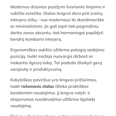
Modernus dizainas pasižymi švariomis linijomis ir
subtilia estetika. Stalas lengvai dera prie įvairių
interjero stilių – nuo modernaus iki skandinaviško
ar minimalistinio. Jis gali tapti tiek pagrindiniu
darbo zonos akcentu, tiek harmoningai papildyti
bendrą kambario interjerą.
Ergonomiškas aukštis užtikrina patogią sėdėjimo
poziciją, todėl mažėja nuovargis dirbant ar
mokantis ilgesnį laiką. Tai padeda išlaikyti gerą
savijautą ir produktyvumą.
Kokybiškas paviršius yra lengvai prižiūrimas,
todėl
rašomasis stalas
išlieka praktiškas
kasdieniam naudojimui. Jį lengva valyti, o
atsparumas nusidėvėjimui užtikrina ilgalaikį
naudojimą.