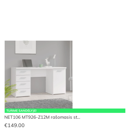
TURIME SANDĖLYJE!
NET106 MT926-Z12M rašomasis st…
€
149.00