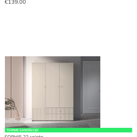
€
139.00
TURIME SANDĖLYJE!
SOPHIE 22 spinta