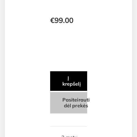
€
99.00
Į
krepšelį
Pasiteirauti
dėl prekės