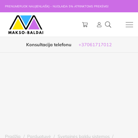
PRENUMERUOK NAUJIENLAIŠKĮ – NUOLAIDA 5% ATRINKTOMS PREKĖMS!
Konsultacija telefonu
+37061717012
Pradžia
/
Parduotuvė
/
Svetainės baldų sistemos
/