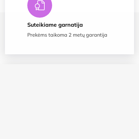
Suteikiame garnatija
Prekėms taikoma 2 metų garantija
Saugus apmokėjimas
SSL duomenų apsauga