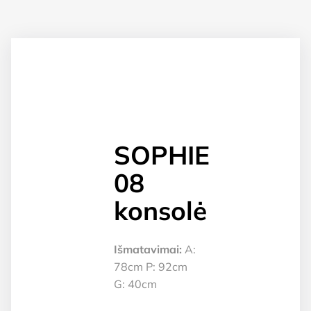
SOPHIE
08
konsolė
Išmatavimai:
A:
78cm P: 92cm
G: 40cm