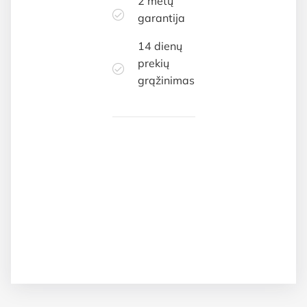
2 metų
garantija
14 dienų
prekių
grąžinimas