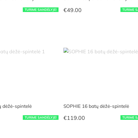
€
49.00
TURIME SANDĖLYJE!
TURIME S
 dėžė-spintelė
SOPHIE 16 batų dėžė-spintelė
€
119.00
TURIME SANDĖLYJE!
TURIME S