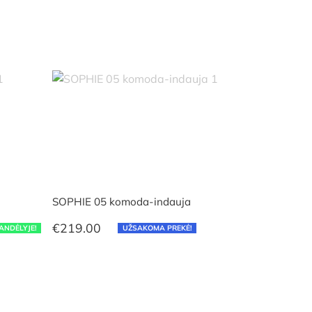
SOPHIE 05 komoda-indauja
€
219.00
ANDĖLYJE!
UŽSAKOMA PREKĖ!