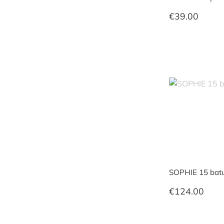
€
39.00
SOPHIE 15 batų
€
124.00