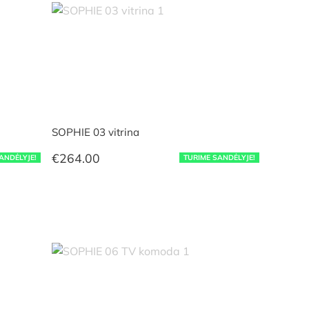
SOPHIE 03 vitrina
€
264.00
ANDĖLYJE!
TURIME SANDĖLYJE!