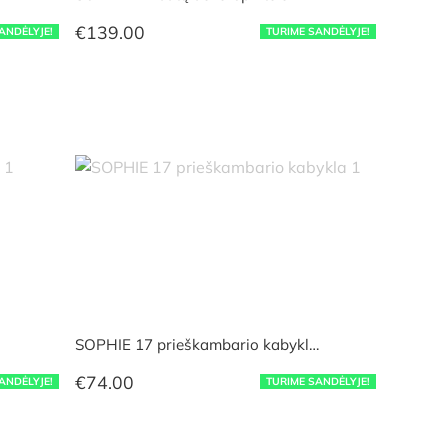
€
139.00
ANDĖLYJE!
TURIME SANDĖLYJE!
SOPHIE 17 prieškambario kabykl…
€
74.00
ANDĖLYJE!
TURIME SANDĖLYJE!