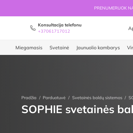
PRENUMERUOK NAU
Konsultacija telefonu
A
+37061717012
Miegamasis
Svetainė
Jaunuolio kambarys
Vi
Pradžia
/
Parduotuvė
/
Svetainės baldų sistemos
/
SO
SOPHIE svetainės ba