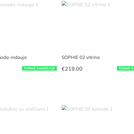
oda-indauja
SOPHIE 02 vitrina
€
219.00
TURIME SANDĖLYJE!
TURIME S