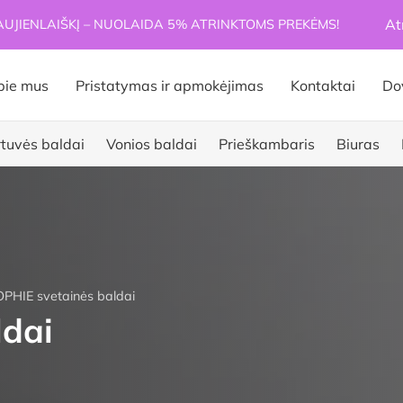
At
JIENLAIŠKĮ – NUOLAIDA 5% ATRINKTOMS PREKĖMS!
pie mus
Pristatymas ir apmokėjimas
Kontaktai
Do
rtuvės baldai
Vonios baldai
Prieškambaris
Biuras
PHIE svetainės baldai
ldai