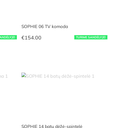
SOPHIE 06 TV komoda
€
154.00
ANDĖLYJE!
TURIME SANDĖLYJE!
SOPHIE 14 batų dėžė-spintelė