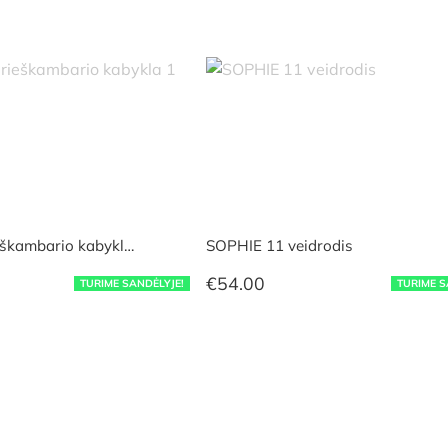
škambario kabykl…
SOPHIE 11 veidrodis
€
54.00
TURIME SANDĖLYJE!
TURIME S