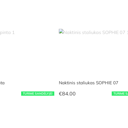
ta
Naktinis staliukas SOPHIE 07
€
84.00
TURIME SANDĖLYJE!
TURIME S