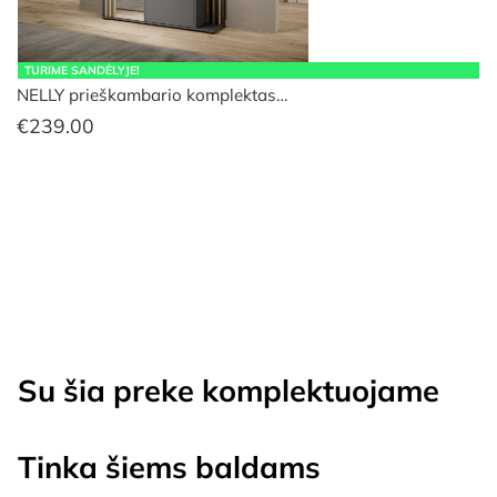
TURIME SANDĖLYJE!
NELLY prieškambario komplektas…
€
239.00
Su šia preke komplektuojame
Tinka šiems baldams