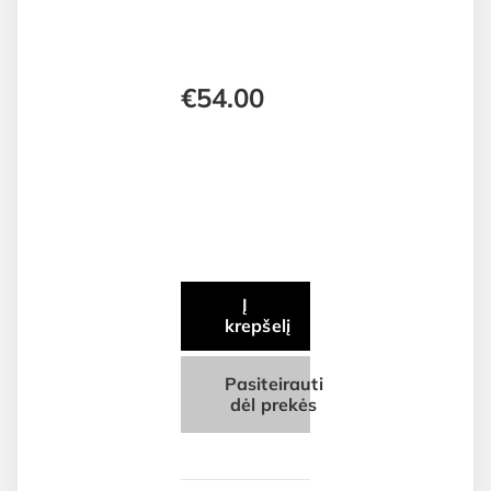
€
54.00
Į
krepšelį
Pasiteirauti
dėl prekės