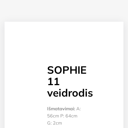
SOPHIE
11
veidrodis
Išmatavimai:
A:
56cm P: 64cm
G: 2cm