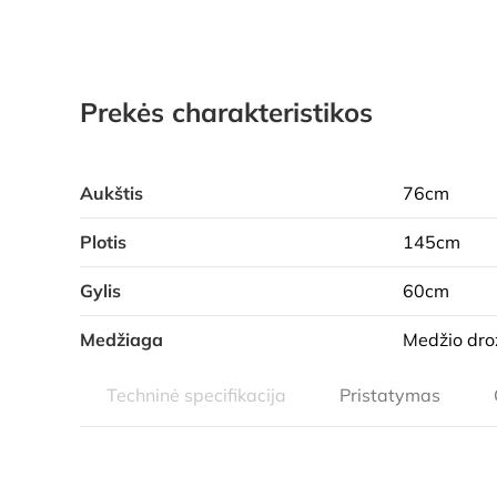
Prekės charakteristikos
Aukštis
76cm
Plotis
145cm
Gylis
60cm
Medžiaga
Medžio drož
Techninė specifikacija
Pristatymas