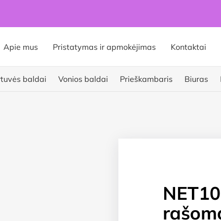
Apie mus
Pristatymas ir apmokėjimas
Kontaktai
rtuvės baldai
Vonios baldai
Prieškambaris
Biuras
NET10
rašoma