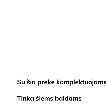
NET106 MT935-Z12M rašomasis st…
€
89.00
TURIME SANDĖLYJ
Su šia preke komplektuojam
Tinka šiems baldams