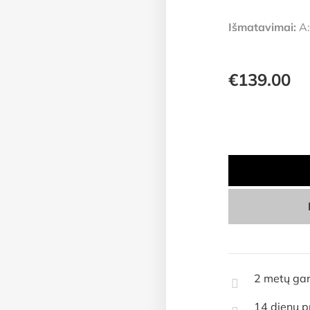
Išmatavimai:
A:
€
139.00
2 metų gar
14 dienų p