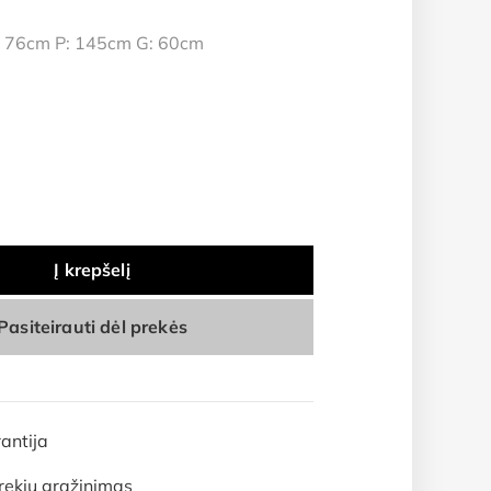
 76cm P: 145cm G: 60cm
Į krepšelį
Pasiteirauti dėl prekės
antija
rekių grąžinimas