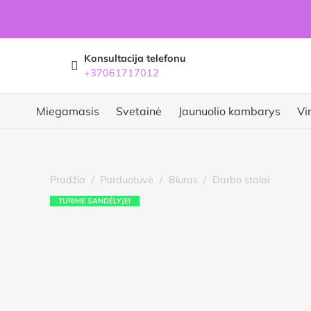
Konsultacija telefonu
+37061717012
Miegamasis
Svetainė
Jaunuolio kambarys
Vi
Pradžia
/
Parduotuvė
/
Biuras
/
Darbo stalai
TURIME SANDĖLYJE!